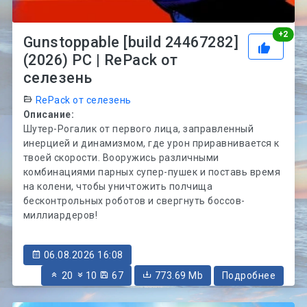
Рей
+
2
Gunstoppable [build 24467282]
(2026) PC | RePack от
селезень
RePack от селезень
Описание:
Шутер-Рогалик от первого лица, заправленный
инерцией и динамизмом, где урон приравнивается к
твоей скорости. Вооружись различными
комбинациями парных супер-пушек и поставь время
на колени, чтобы уничтожить полчища
бесконтрольных роботов и свергнуть боссов-
миллиардеров!
06.08.2026 16:08
20
10
67
773.69 Mb
Подробнее