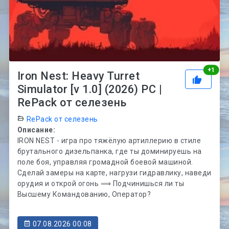
Рей
+
1
Iron Nest: Heavy Turret
Simulator [v 1.0] (2026) PC |
RePack от селезень
RePack от селезень
Описание:
IRON NEST - игра про тяжёлую артиллерию в стиле
брутального дизельпанка, где ты доминируешь на
поле боя, управляя громадной боевой машиной.
Сделай замеры на карте, нагрузи гидравлику, наведи
орудия и открой огонь ⟹ Подчинишься ли ты
Высшему Командованию, Оператор?
07.08.2026 00:08