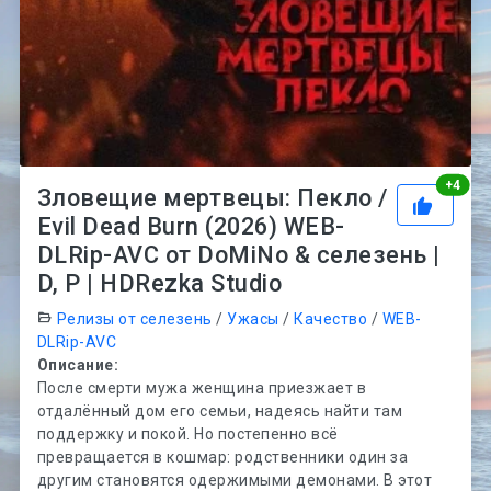
Рей
+
4
Зловещие мертвецы: Пекло /
Evil Dead Burn (2026) WEB-
DLRip-AVC от DoMiNo & селезень |
D, P | HDRezka Studio
Релизы от селезень
/
Ужасы
/
Качество
/
WEB-
DLRip-AVC
Описание:
После смерти мужа женщина приезжает в
отдалённый дом его семьи, надеясь найти там
поддержку и покой. Но постепенно всё
превращается в кошмар: родственники один за
другим становятся одержимыми демонами. В этот