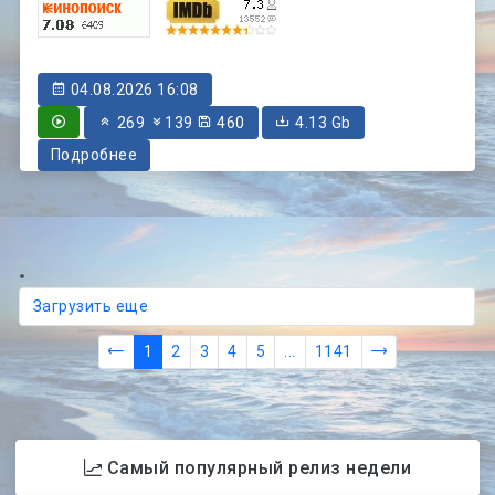
04.08.2026 16:08
269
139
460
4.13 Gb
Подробнее
Загрузить еще
1
2
3
4
5
...
1141
Самый популярный релиз недели