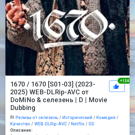
Ре
+
124
1670 / 1670 [S01-03] (2023-
2025) WEB-DLRip-AVC от
DoMiNo & селезень | D | Movie
Dubbing
Релизы от селезень
/
Исторический
/
Комедия
/
Качество
/
WEB-DLRip-AVC
/
Netflix
/
SD
Описание: