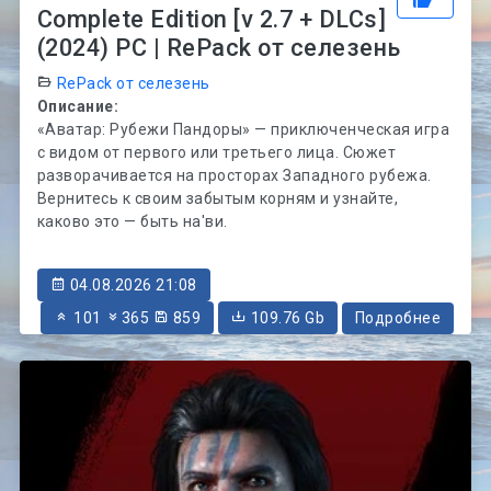
Complete Edition [v 2.7 + DLCs]
(2024) PC | RePack от селезень
RePack от селезень
Описание:
«Аватар: Рубежи Пандоры» — приключенческая игра
с видом от первого или третьего лица. Сюжет
разворачивается на просторах Западного рубежа.
Вернитесь к своим забытым корням и узнайте,
каково это — быть на'ви.
04.08.2026 21:08
101
365
859
109.76 Gb
Подробнее