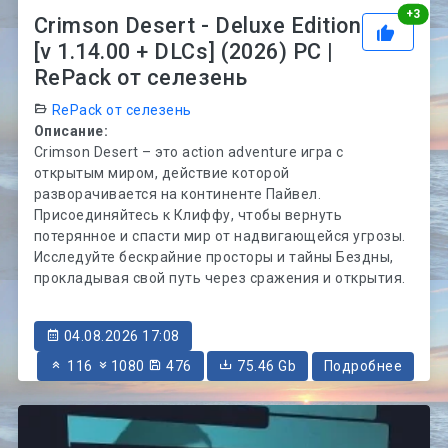
Рей
+
3
Crimson Desert - Deluxe Edition
[v 1.14.00 + DLCs] (2026) PC |
RePack от селезень
RePack от селезень
Описание:
Crimson Desert – это action adventure игра с
открытым миром, действие которой
разворачивается на континенте Пайвел.
Присоединяйтесь к Клиффу, чтобы вернуть
потерянное и спасти мир от надвигающейся угрозы.
Исследуйте бескрайние просторы и тайны Бездны,
прокладывая свой путь через сражения и открытия.
04.08.2026 17:08
116
1080
476
75.46 Gb
Подробнее