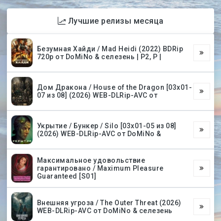
Лучшие релизы месяца
Безумная Хайди / Mad Heidi (2022) BDRip
720p от DoMiNo & селезень | P2, P |
Дом Дракона / House of the Dragon [03х01-
07 из 08] (2026) WEB-DLRip-AVC от
Укрытие / Бункер / Silo [03х01-05 из 08]
(2026) WEB-DLRip-AVC от DoMiNo &
Максимальное удовольствие
гарантировано / Maximum Pleasure
Guaranteed [S01]
Внешняя угроза / The Outer Threat (2026)
WEB-DLRip-AVC от DoMiNo & селезень