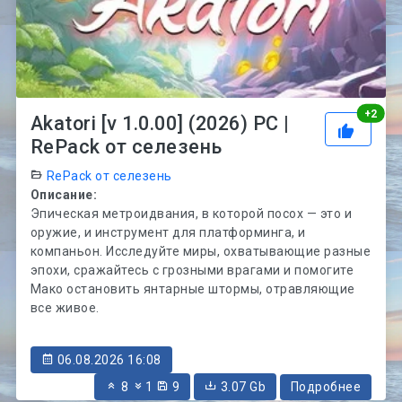
Рей
+
2
Akatori [v 1.0.00] (2026) PC |
RePack от селезень
RePack от селезень
Описание:
Эпическая метроидвания, в которой посох — это и
оружие, и инструмент для платформинга, и
компаньон. Исследуйте миры, охватывающие разные
эпохи, сражайтесь с грозными врагами и помогите
Мако остановить янтарные штормы, отравляющие
все живое.
06.08.2026 16:08
8
1
9
3.07 Gb
Подробнее