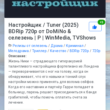
Рей
+
5
Настройщик / Tuner (2025)
BDRip 720p от DoMiNo &
селезень | P | WinMedia, TVShows
Релизы от селезень
/
Драма
/
Криминал
/
Мелодрама
/
Триллер
/
Качество
/
BDRip 720p
/
720p
Описание:
Жизнь Ники — страдающего гиперакузией
талантливого настройщика фортепиано из Лондона
— переворачивается с ног на голову, когда он
обнаруживает, что его навыки и тонкий слух
настройки можно применять для взлома сейфов.
Когда его наставник и партнёр Гарри попадает в
больницу, парень решает присоединиться к банде
грабителей, чтобы помочь оплатить счета за
лечение.