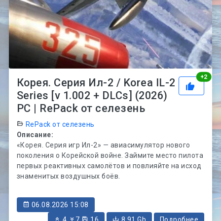
Рей
+
2
Корея. Серия Ил-2 / Korea IL-2
Series [v 1.002 + DLCs] (2026)
PC | RePack от селезень
RePack от селезень
Описание:
«Корея. Серия игр Ил-2» — авиасимулятор нового
поколения о Корейской войне. Займите место пилота
первых реактивных самолётов и повлияйте на исход
знаменитых воздушных боёв.
06.08.2026 15:08
4
7
16
8.91 Gb
Подробнее