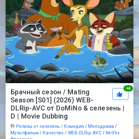
Рей
+
4
Брачный сезон / Mating
Season [S01] (2026) WEB-
DLRip-AVC от DoMiNo & селезень |
D | Movie Dubbing
Релизы от селезень
/
Комедия
/
Мелодрама
/
Мультфильм
/
Качество
/
WEB-DLRip-AVC
/
Netflix