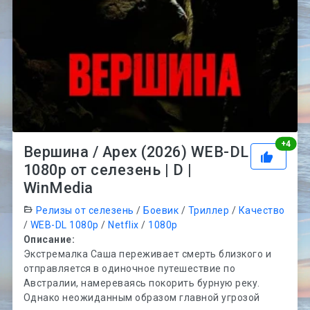
Рей
+
4
Вершина / Apex (2026) WEB-DL
1080p от селезень | D |
WinMedia
Релизы от селезень
/
Боевик
/
Триллер
/
Качество
/
WEB-DL 1080p
/
Netflix
/
1080p
Описание:
Экстремалка Саша переживает смерть близкого и
отправляется в одиночное путешествие по
Австралии, намереваясь покорить бурную реку.
Однако неожиданным образом главной угрозой