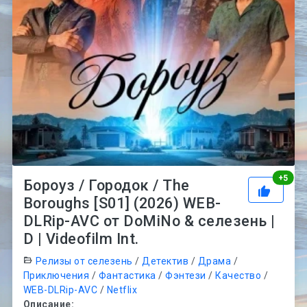
Рей
+
5
Бороуз / Городок / The
Boroughs [S01] (2026) WEB-
DLRip-AVC от DoMiNo & селезень |
D | Videofilm Int.
Релизы от селезень
/
Детектив
/
Драма
/
Приключения
/
Фантастика
/
Фэнтези
/
Качество
/
WEB-DLRip-AVC
/
Netflix
Описание: