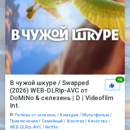
Рей
+
6
В чужой шкуре / Swapped
(2026) WEB-DLRip-AVC от
DoMiNo & селезень | D | Videofilm
Int.
Релизы от селезень
/
Комедия
/
Мультфильм
/
Приключения
/
Семейный
/
Фэнтези
/
Качество
/
WEB-DLRip-AVC
/
Netflix