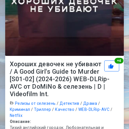
Рей
+
4
Хороших девочек не убивают
/ A Good Girl's Guide to Murder
[S01-02] (2024-2026) WEB-DLRip-
AVC от DoMiNo & селезень | D |
Videofilm Int.
Релизы от селезень
/
Детектив
/
Драма
/
Криминал
/
Триллер
/
Качество
/
WEB-DLRip-AVC
/
Netflix
Описание:
Тихий английский городок. Любознательная и