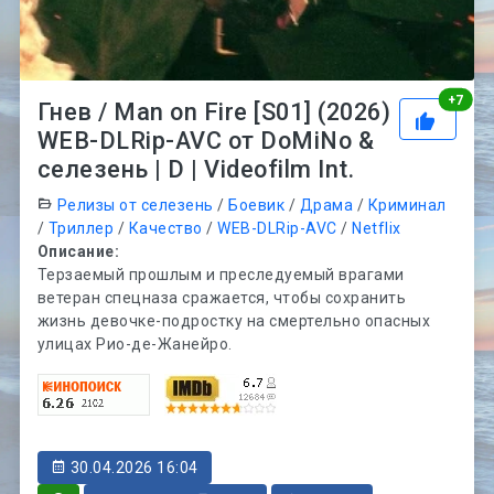
Рей
+
7
Гнев / Man on Fire [S01] (2026)
WEB-DLRip-AVC от DoMiNo &
селезень | D | Videofilm Int.
Релизы от селезень
/
Боевик
/
Драма
/
Криминал
/
Триллер
/
Качество
/
WEB-DLRip-AVC
/
Netflix
Описание:
Терзаемый прошлым и преследуемый врагами
ветеран спецназа сражается, чтобы сохранить
жизнь девочке-подростку на смертельно опасных
улицах Рио-де-Жанейро.
30.04.2026 16:04