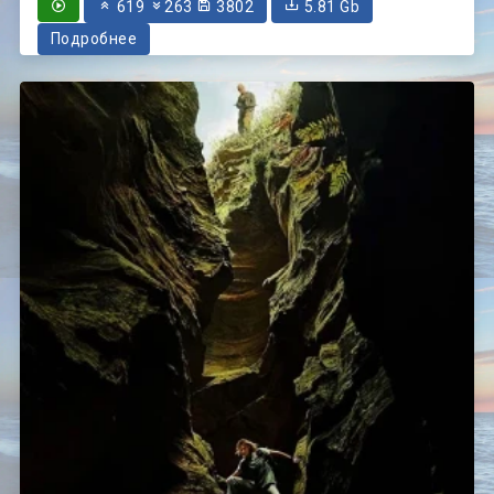
619
263
3802
5.81 Gb
Подробнее