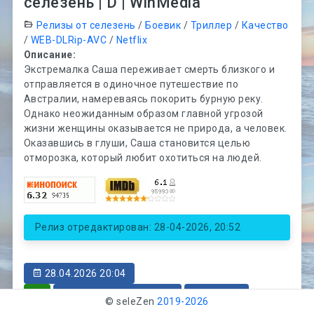
селезень | D | WinMedia
Релизы от селезень
/
Боевик
/
Триллер
/
Качество
/
WEB-DLRip-AVC
/
Netflix
Описание:
Экстремалка Саша переживает смерть близкого и
отправляется в одиночное путешествие по
Австралии, намереваясь покорить бурную реку.
Однако неожиданным образом главной угрозой
жизни женщины оказывается не природа, а человек.
Оказавшись в глуши, Саша становится целью
отморозка, который любит охотиться на людей.
Релиз отредактирован: 28-04-2026, 20:52
28.04.2026 20:04
1975
419
19377
1.38 Gb
© seleZen
2019-
2026