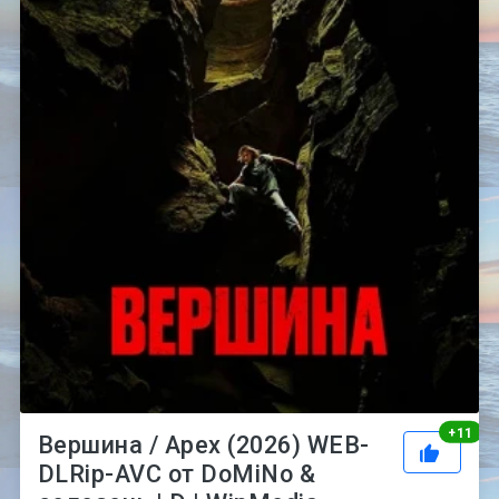
Рей
+
11
Вершина / Apex (2026) WEB-
DLRip-AVC от DoMiNo &