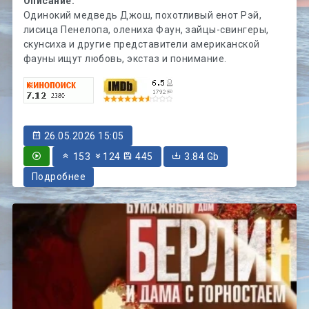
Описание:
Одинокий медведь Джош, похотливый енот Рэй,
лисица Пенелопа, олениха Фаун, зайцы-свингеры,
скунсиха и другие представители американской
фауны ищут любовь, экстаз и понимание.
26.05.2026 15:05
153
124
445
3.84 Gb
Подробнее