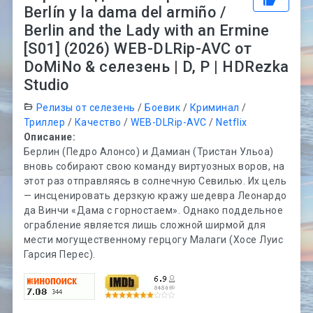
Berlín y la dama del armiño /
Berlin and the Lady with an Ermine
[S01] (2026) WEB-DLRip-AVC от
DoMiNo & селезень | D, P | HDRezka
Studio
Релизы от селезень
/
Боевик
/
Криминал
/
Триллер
/
Качество
/
WEB-DLRip-AVC
/
Netflix
Описание:
Берлин (Педро Алонсо) и Дамиан (Тристан Ульоа)
вновь собирают свою команду виртуозных воров, на
этот раз отправляясь в солнечную Севилью. Их цель
— инсценировать дерзкую кражу шедевра Леонардо
да Винчи «Дама с горностаем». Однако поддельное
ограбление является лишь сложной ширмой для
мести могущественному герцогу Малаги (Хосе Луис
Гарсия Перес).