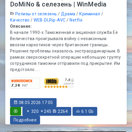
DoMiNo & селезень | WinMedia
Релизы от селезень
/
Драма
/
Криминал
/
Качество
/
WEB-DLRip-AVC
/
Netflix
Описание:
В начале 1990-х Таможенная и акцизная служба Её
Величества проигрывала войну с незаконным
ввозом наркотиков через британские границы.
Решение проблемы оказалось экстраординарным. В
рамках сверхсекретной операции небольшую группу
сотрудников таможни отправили под прикрытие. Им
предстояло.....
08.05.2026 17:05
320
245
2264
6.1 Gb
Подробнее