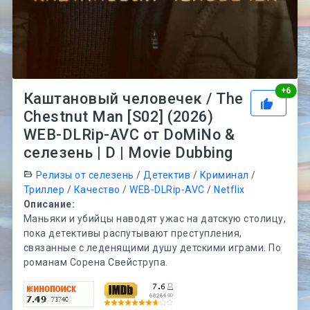
Рей
+
6
Каштановый человечек / The
Chestnut Man [S02] (2026)
WEB-DLRip-AVC от DoMiNo &
селезень | D | Movie Dubbing
Релизы от селезень
/
Детектив
/
Криминал
/
Триллер
/
Качество
/
WEB-DLRip-AVC
/
Netflix
Описание:
Маньяки и убийцы наводят ужас на датскую столицу,
пока детективы распутывают преступления,
связанные с леденящими душу детскими играми. По
романам Сорена Свейструпа.