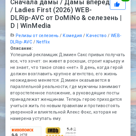
Сначала дамы / Дамы вперед
/ Ladies First (2026) WEB-
DLRip-AVC от DoMiNo & селезень |
D | WinMedia
Релизы от селезень
/
Комедия
/
Качество
/
WEB-
DLRip-AVC
/
Netflix
Описание:
Успешный рекламщик Дэмиен Сакс привык получать
все, что хочет: он живет в роскоши, строит карьеру и
не знает, что такое слово «нет». В день, когда герой
должен возглавить крупное агентство, его жизнь
неожиданно меняется: Дэмиен оказывается в
параллельной реальности, где мужчины занимают
второстепенное положение, а руководящие посты
принадлежат женщинам. Теперь герою приходится
учиться жить по новым правилам и противостоять
уверенной и влиятельной Алекс Фокс, которая не
намерена уступать ему.