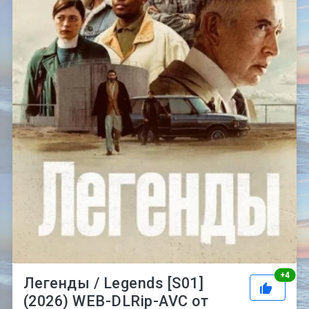
Рей
+
4
Легенды / Legends [S01]
(2026) WEB-DLRip-AVC от