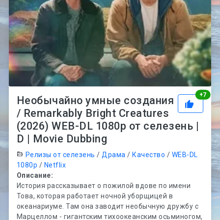
Рей
+
7
Необычайно умные создания
/ Remarkably Bright Creatures
(2026) WEB-DL 1080p от селезень |
D | Movie Dubbing
Релизы от селезень
/
Драма
/
Качество
/
WEB-DL
1080p
/
Netflix
Описание:
История рассказывает о пожилой вдове по имени
Това, которая работает ночной уборщицей в
океанариуме. Там она заводит необычную дружбу с
Марцеллом - гигантским тихоокеанским осьминогом,