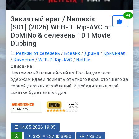
Рей
+
4
Заклятый враг / Nemesis
[S01] (2026) WEB-DLRip-AVC от
DoMiNo & селезень | D | Movie
Dubbing
Релизы от селезень
/
Боевик
/
Драма
/
Криминал
/
Качество
/
WEB-DLRip-AVC
/
Netflix
Описание:
Неутомимый полицейский из Лос-Анджелеса
одержим идеей поймать опытного вора, стоящего за
серией дерзких ограблений. И победитель в этой
схватке будет лишь один.
14.05.2026 19:05
333
227
3950
7.33 Gb