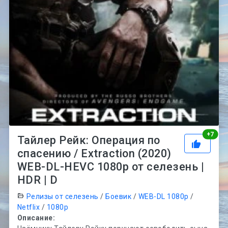
Рей
+
7
Тайлер Рейк: Операция по
спасению / Extraction (2020)
WEB-DL-HEVC 1080p от селезень |
HDR | D
Релизы от селезень
/
Боевик
/
WEB-DL 1080p
/
Netflix
/
1080p
Описание: