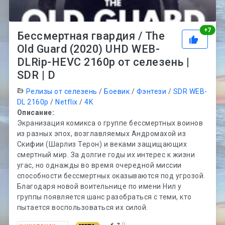
Рей
+
7
Бессмертная гвардия / The
Old Guard (2020) UHD WEB-
DLRip-HEVC 2160p от селезень |
SDR | D
Релизы от селезень
/
Боевик
/
Фэнтези
/
SDR WEB-
DL 2160p
/
Netflix
/
4K
Описание:
Экранизация комикса о группе бессмертных воинов
из разных эпох, возглавляемых Андромахой из
Скифии (Шарлиз Терон) и веками защищающих
смертный мир. За долгие годы их интерес к жизни
угас, но однажды во время очередной миссии
способности бессмертных оказываются под угрозой.
Благодаря новой воительнице по имени Нил у
группы появляется шанс разобраться с теми, кто
пытается воспользоваться их силой.