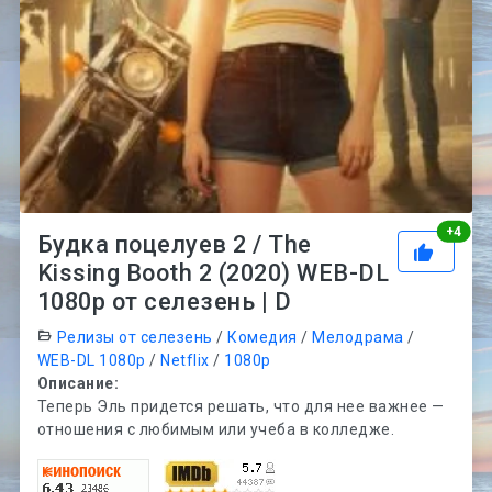
Рей
+
4
Будка поцелуев 2 / The
Kissing Booth 2 (2020) WEB-DL
1080p от селезень | D
Релизы от селезень
/
Комедия
/
Мелодрама
/
WEB-DL 1080p
/
Netflix
/
1080p
Описание:
Теперь Эль придется решать, что для нее важнее —
отношения с любимым или учеба в колледже.