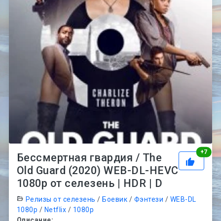
Рей
+
7
Бессмертная гвардия / The
Old Guard (2020) WEB-DL-HEVC
1080p от селезень | HDR | D
Релизы от селезень
/
Боевик
/
Фэнтези
/
WEB-DL
1080p
/
Netflix
/
1080p
Описание: