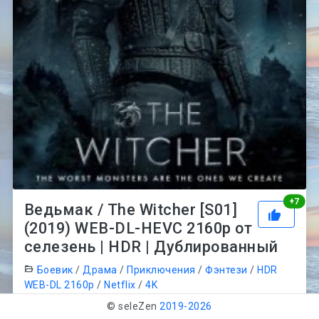
Рей
+
7
Ведьмак / The Witcher [S01]
(2019) WEB-DL-HEVC 2160p от
селезень | HDR | Дублированный
Боевик
/
Драма
/
Приключения
/
Фэнтези
/
HDR
WEB-DL 2160p
/
Netflix
/
4K
Описание:
© seleZen
2019-
2026