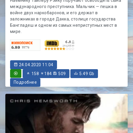
Наёмнику Тайлеру Рэйку поручают освободить сына
международного преступника. Мальчик — пешка в
войне двух наркобаронов, и его держат в
заложниках в городе Дакка, столице государства
Бангладеш и одном из самых неприступных мест в
мире.
24.04.2020 11:04
158
184
509
5.49 Gb
Подробнее