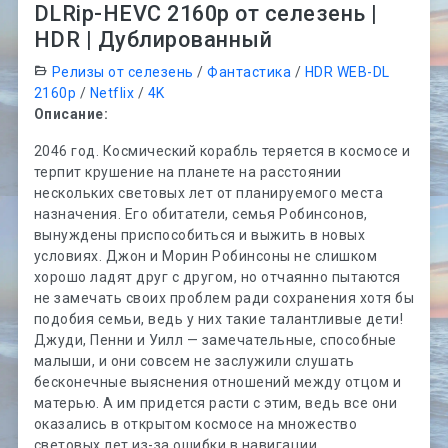
DLRip-HEVC 2160p от селезень |
HDR | Дублированный
Релизы от селезень
/
Фантастика
/
HDR WEB-DL
2160p
/
Netflix
/
4K
Описание:
2046 год. Космический корабль теряется в космосе и
терпит крушение на планете на расстоянии
нескольких световых лет от планируемого места
назначения. Его обитатели, семья Робинсонов,
вынуждены приспособиться и выжить в новых
условиях. Джон и Морин Робинсоны не слишком
хорошо ладят друг с другом, но отчаянно пытаются
не замечать своих проблем ради сохранения хотя бы
подобия семьи, ведь у них такие талантливые дети!
Джуди, Пенни и Уилл — замечательные, способные
малыши, и они совсем не заслужили слушать
бесконечные выяснения отношений между отцом и
матерью. А им придется расти с этим, ведь все они
оказались в открытом космосе на множество
световых лет из-за ошибки в навигации.