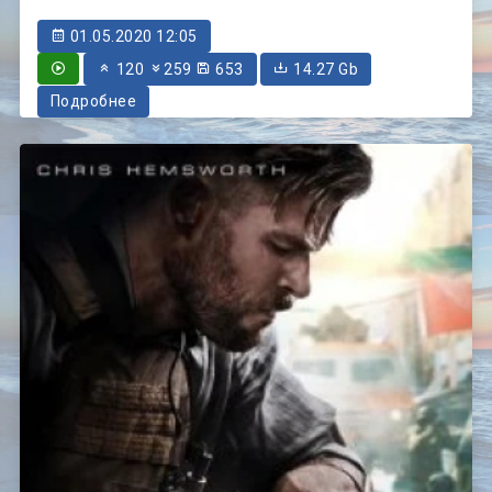
01.05.2020 12:05
120
259
653
14.27 Gb
Подробнее