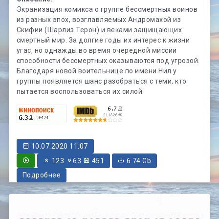
Экранизация комикса о группе бессмертных воинов
из разных эпох, возглавляемых Андромахой из
Скифии (Шарлиз Терон) и веками защищающих
смертный мир. За долгие годы их интерес к жизни
угас, но однажды во время очередной миссии
способности бессмертных оказываются под угрозой.
Благодаря новой воительнице по имени Нил у
группы появляется шанс разобраться с теми, кто
пытается воспользоваться их силой.
10.07.2020 11:07
123
63
451
6.74 Gb
Подробнее