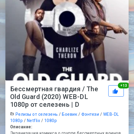
Рей
+
13
Бессмертная гвардия / The
Old Guard (2020) WEB-DL
1080p от селезень | D
Релизы от селезень
/
Боевик
/
Фэнтези
/
WEB-DL
1080p
/
Netflix
/
1080p
Описание:
Экранизация комикса о группе бессмертных воинов