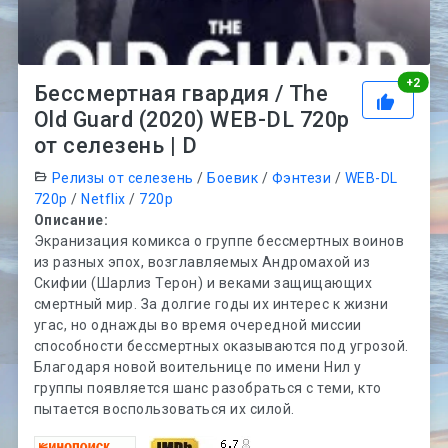
Рей
+
2
Бессмертная гвардия / The
Old Guard (2020) WEB-DL 720p
от селезень | D
Релизы от селезень
/
Боевик
/
Фэнтези
/
WEB-DL
720p
/
Netflix
/
720p
Описание:
Экранизация комикса о группе бессмертных воинов
из разных эпох, возглавляемых Андромахой из
Скифии (Шарлиз Терон) и веками защищающих
смертный мир. За долгие годы их интерес к жизни
угас, но однажды во время очередной миссии
способности бессмертных оказываются под угрозой.
Благодаря новой воительнице по имени Нил у
группы появляется шанс разобраться с теми, кто
пытается воспользоваться их силой.