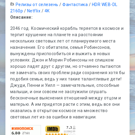
Релизы от селезень
/
Фантастика
/
HDR WEB-DL
2160p
/
Netflix
/
4K
Описание:
2046 год. Космический корабль теряется в космосе и
терпит крушение на планете на расстоянии
нескольких световых лет от планируемого места
назначения. Его обитатели, семья Робинсонов,
вынуждены приспособиться и выжить в новых
условиях. Джон и Морин Робинсоны не слишком
хорошо ладят друг с другом, но отчаянно пытаются
не замечать своих проблем ради сохранения хотя бы
подобия семьи, ведь у них такие талантливые дети!
Джуди, Пенни и Уилл — замечательные, способные
малыши, и они совсем не заслужили слушать
бесконечные выяснения отношений между отцом и
матерью. А им придется расти с этим, ведь все они
оказались в открытом космосе на множество
световых лет из-за ошибки в навигации.