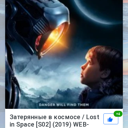
Рей
+
4
Затерянные в космосе / Lost
in Space [S02] (2019) WEB-