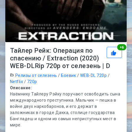
Рей
+
6
Тайлер Рейк: Операция по
спасению / Extraction (2020)
WEB-DLRip 720p от селезень | D
Релизы от селезень
/
Боевик
/
WEB-DL 720p
/
Netflix
/
720p
Описание:
Наёмнику Тайлеру Рэйку поручают освободить сына
международного преступника. Мальчик — пешка в
войне двух наркобаронов, и его держат в
заложниках в городе Дакка, столице государства
Бангладеш и одном из самых неприступных мест в
мире.