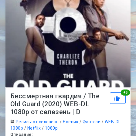
Рей
+
5
Бессмертная гвардия / The
Old Guard (2020) WEB-DL
1080p от селезень | D
Релизы от селезень
/
Боевик
/
Фэнтези
/
WEB-DL
1080p
/
Netflix
/
1080p
Описание: