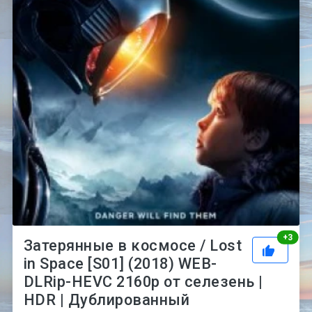
Рей
+
3
Затерянные в космосе / Lost
in Space [S01] (2018) WEB-
DLRip-HEVC 2160p от селезень |
HDR | Дублированный