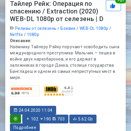
Рей
+
21
Тайлер Рейк: Операция по
спасению / Extraction (2020)
WEB-DL 1080p от селезень | D
Релизы от селезень
/
Боевик
/
WEB-DL 1080p
/
Netflix
/
1080p
Описание:
Наёмнику Тайлеру Рэйку поручают освободить сына
международного преступника. Мальчик — пешка в
войне двух наркобаронов, и его держат в
заложниках в городе Дакка, столице государства
Бангладеш и одном из самых неприступных мест в
мире.
24.04.2020 11:04
102
190
703
5.62 Gb
Подробнее