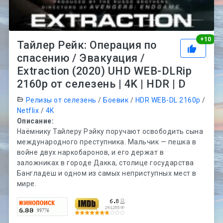
Рей
+
10
Тайлер Рейк: Операция по
спасению / Эвакуация /
Extraction (2020) UHD WEB-DLRip
2160p от селезень | 4K | HDR | D
Релизы от селезень
/
Боевик
/
HDR WEB-DL 2160p
/
Netflix
/
4K
Описание:
Наёмнику Тайлеру Рэйку поручают освободить сына
международного преступника. Мальчик — пешка в
войне двух наркобаронов, и его держат в
заложниках в городе Дакка, столице государства
Бангладеш и одном из самых неприступных мест в
мире.