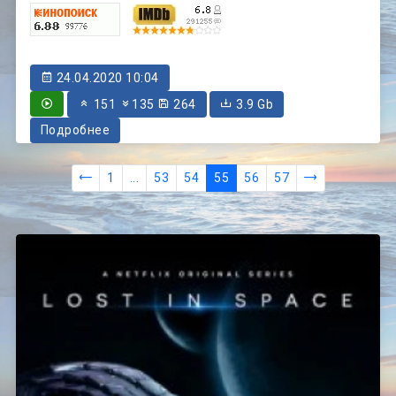
24.04.2020 10:04
151
135
264
3.9 Gb
Подробнее
1
...
53
54
55
56
57