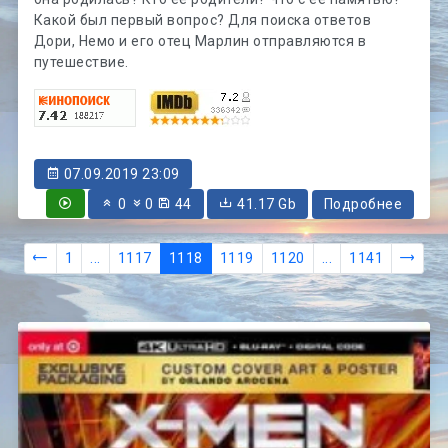
Какой был первый вопрос? Для поиска ответов
Дори, Немо и его отец Марлин отправляются в
путешествие.
07.09.2019 23:09
0
0
44
41.17 Gb
Подробнее
1
...
1117
1118
1119
1120
...
1141