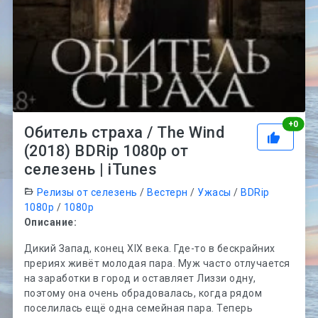
Рей
+
0
Обитель страха / The Wind
(2018) BDRip 1080p от
селезень | iTunes
Релизы от селезень
/
Вестерн
/
Ужасы
/
BDRip
1080p
/
1080p
Описание:
Дикий Запад, конец XIX века. Где-то в бескрайних
прериях живёт молодая пара. Муж часто отлучается
на заработки в город и оставляет Лиззи одну,
поэтому она очень обрадовалась, когда рядом
поселилась ещё одна семейная пара. Теперь