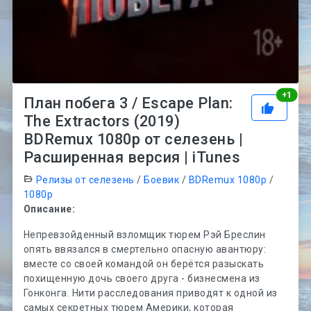
Рей
+
1
План побега 3 / Escape Plan:
The Extractors (2019)
BDRemux 1080p от селезень |
Расширенная версия | iTunes
Релизы от селезень
/
Боевик
/
BDRemux 1080p
/
1080p
Описание:
Непревзойденный взломщик тюрем Рэй Бреслин
опять ввязался в смертельно опасную авантюру:
вместе со своей командой он берётся разыскать
похищенную дочь своего друга - бизнесмена из
Гонконга. Нити расследования приводят к одной из
самых секретных тюрем Америки, которая