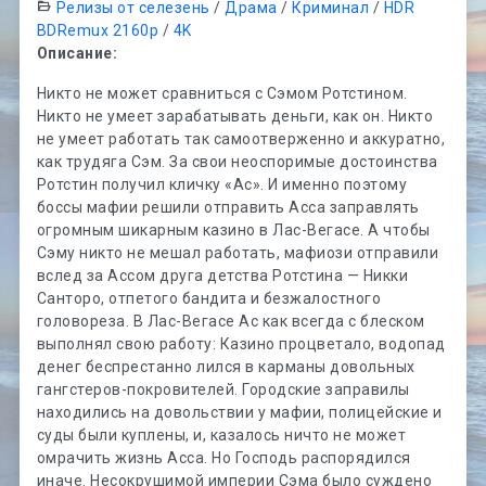
Релизы от селезень
/
Драма
/
Криминал
/
HDR
BDRemux 2160p
/
4K
Описание:
Никто не может сравниться с Сэмом Ротстином.
Никто не умеет зарабатывать деньги, как он. Никто
не умеет работать так самоотверженно и аккуратно,
как трудяга Сэм. За свои неоспоримые достоинства
Ротстин получил кличку «Ас». И именно поэтому
боссы мафии решили отправить Асса заправлять
огромным шикарным казино в Лас-Вегасе. А чтобы
Сэму никто не мешал работать, мафиози отправили
вслед за Ассом друга детства Ротстина — Никки
Санторо, отпетого бандита и безжалостного
головореза. В Лас-Вегасе Ас как всегда с блеском
выполнял свою работу: Казино процветало, водопад
денег беспрестанно лился в карманы довольных
гангстеров-покровителей. Городские заправилы
находились на довольствии у мафии, полицейские и
суды были куплены, и, казалось ничто не может
омрачить жизнь Асса. Но Господь распорядился
иначе. Несокрушимой империи Сэма было суждено