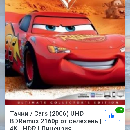
Рей
+
2
Тачки / Cars (2006) UHD
BDRemux 2160p от селезень |
4K | HDR | Лицензия