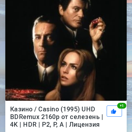
Рей
+
1
Казино / Casino (1995) UHD
BDRemux 2160p от селезень |
4K | HDR | P2, P, A | Лицензия