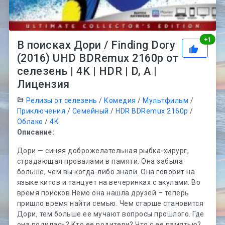
Рей
+
1
В поисках Дори / Finding Dory
(2016) UHD BDRemux 2160p от
селезень | 4K | HDR | D, A |
Лицензия
Релизы от селезень
/
Комедия
/
Мультфильм
/
Приключения
/
Семейный
/
HDR BDRemux 2160p
/
Облако
/
4K
Описание:
Дори — синяя доброжелательная рыбка-хирург,
страдающая провалами в памяти. Она забыла
больше, чем вы когда-либо знали. Она говорит на
языке китов и танцует на вечеринках с акулами. Во
время поисков Немо она нашла друзей – теперь
пришло время найти семью. Чем старше становится
Дори, тем больше ее мучают вопросы прошлого. Где
она родилась? Кто ее родители? Что с ее памятью?