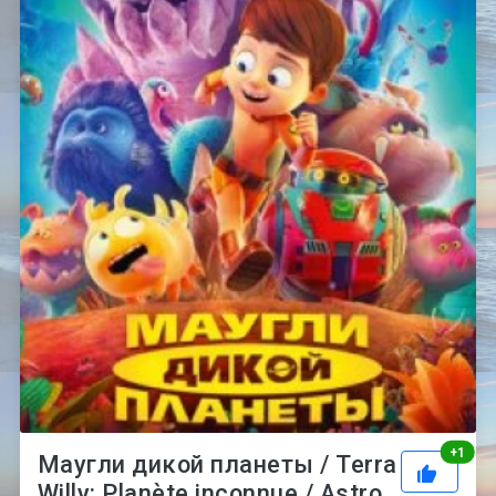
Рей
+
1
Маугли дикой планеты / Terra
Willy: Planète inconnue / Astro