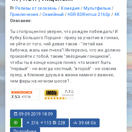
Релизы от селезень
/
Комедия
/
Мультфильм
/
Приключения
/
Семейный
/
HDR BDRemux 2160p
/
4K
Описание:
Ты стопроцентно уверен, что рождён побеждать! И
Кубку Большого Поршня - призу за участие в гонках,
не уйти от того, чей девиз таков - "летай как
бабочка, жаль как пчела"! Интересно, что же должно
произойти с тобой, таким "звёздным гонщиком",
чтобы ты в конце концов понял, что может быть
"первый" - не всегда честный, "второй" - не совсем
лузер, а близкие друзья в жизни намного важнее,
чем фары на ночном шоссе?...
09.09.2019 18:09
216
113
228
39.68 Gb
Подробнее