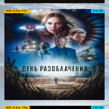
WEB-DLRip-AVC
2.42 Gb
WEB-DLRip 720p
3.87 Gb