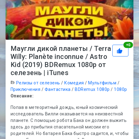
Рей
+
0
Маугли дикой планеты / Terra
Willy: Planète inconnue / Astro
Kid (2019) BDRemux 1080p от
селезень | iTunes
Релизы от селезень
/
Комедия
/
Мультфильм
/
Приключения
/
Фантастика
/
BDRemux 1080p
/
1080p
Описание:
Попав в метеоритный дождь, юный космический
исследователь Вилли оказывается на неизвестной
планете. С помощью робота Бака он должен выжить
здесь до прибытия спасательной миссии его
родителей. Но батарея Бака быстро садится, и, чтобы