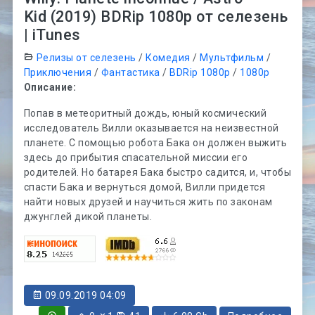
Kid (2019) BDRip 1080p от селезень
| iTunes
Релизы от селезень
/
Комедия
/
Мультфильм
/
Приключения
/
Фантастика
/
BDRip 1080p
/
1080p
Описание:
Попав в метеоритный дождь, юный космический
исследователь Вилли оказывается на неизвестной
планете. С помощью робота Бака он должен выжить
здесь до прибытия спасательной миссии его
родителей. Но батарея Бака быстро садится, и, чтобы
спасти Бака и вернуться домой, Вилли придется
найти новых друзей и научиться жить по законам
джунглей дикой планеты.
09.09.2019 04:09