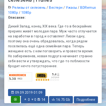
Релизы от селезень
/
Вестерн
/
Ужасы
/
BDRemux
1080p
/
1080p
Описание:
Дикий Запад, конец XIX века. Где-то в бескрайних
прериях живёт молодая пара. Муж часто отлучается
на заработки в город и оставляет Лиззи одну,
поэтому она очень обрадовалась, когда рядом
поселилась ещё одна семейная пара. Теперь
женщине есть с кем поговорить и провести время.
Но забеременев, новая подруга начинает странно
себя вести и утверждать, что где-то поблизости
бродит нечто потустороннее.
09.09.2019 01:09
0
0
14
16.75 Gb
Подробнее