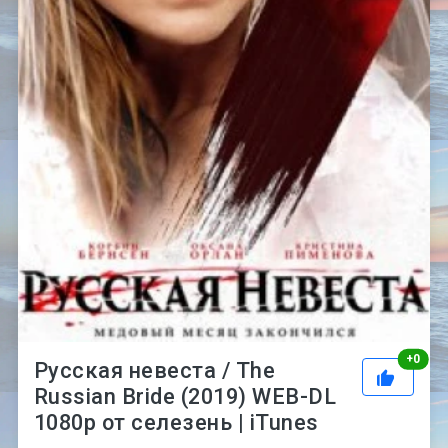
Рей
+
0
Русская невеста / The
Russian Bride (2019) WEB-DL
1080p от селезень | iTunes