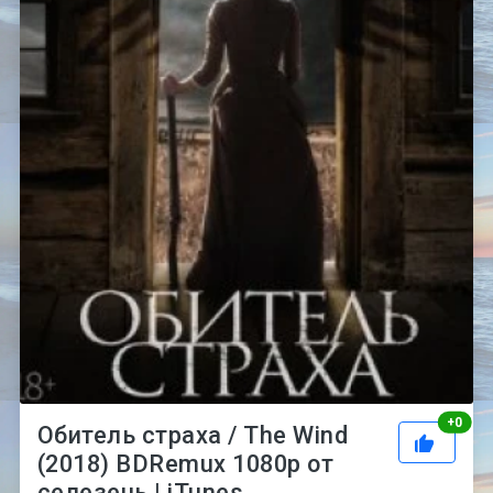
Рей
+
0
Обитель страха / The Wind
(2018) BDRemux 1080p от
селезень | iTunes