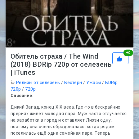
Рей
+
0
Обитель страха / The Wind
(2018) BDRip 720p от селезень
| iTunes
Релизы от селезень
/
Вестерн
/
Ужасы
/
BDRip
720p
/
720p
Описание:
Дикий Запад, конец XIX века. Где-то в бескрайних
прериях живёт молодая пара. Муж часто отлучается
на заработки в город и оставляет Лиззи одну,
поэтому она очень обрадовалась, когда рядом
поселилась ещё одна семейная пара. Теперь