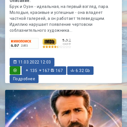
Описание:
Брук и Оуэн - идеальная, на первый взгляд, пара.
Молодые, красивые и успешные - она владеет
частной галереей, а он работает телеведущим.
Идиллию нарушает появление чертовски
соблазнительного художника...
11.03.2022 12:03
135
167
167
6.32 Gb
Подробнее