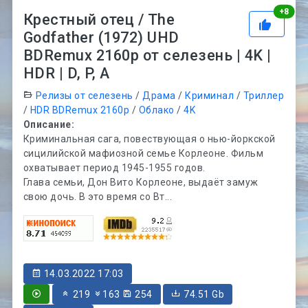
Рей
+
8
Крестный отец / The
Godfather (1972) UHD
BDRemux 2160p от селезень | 4K |
HDR | D, P, A
Релизы от селезень
/
Драма
/
Криминал
/
Триллер
/
HDR BDRemux 2160p
/
Облако
/
4K
Описание:
Криминальная сага, повествующая о нью-йоркской
сицилийской мафиозной семье Корлеоне. Фильм
охватывает период 1945-1955 годов.
Глава семьи, Дон Вито Корлеоне, выдаёт замуж
свою дочь. В это время со Вт...
14.03.2022 17:03
219
163
254
74.51 Gb