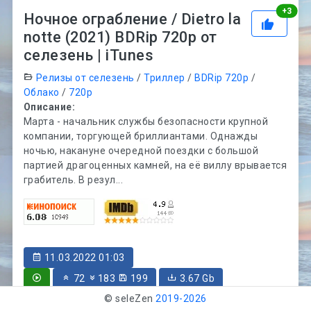
Рей
+
3
Ночное ограбление / Dietro la
notte (2021) BDRip 720p от
селезень | iTunes
Релизы от селезень
/
Триллер
/
BDRip 720p
/
Облако
/
720p
Описание:
Марта - начальник службы безопасности крупной
компании, торгующей бриллиантами. Однажды
ночью, накануне очередной поездки с большой
партией драгоценных камней, на её виллу врывается
грабитель. В резул...
11.03.2022 01:03
72
183
199
3.67 Gb
Подробнее
© seleZen
2019-
2026