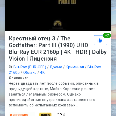
Рей
+
7
Крестный отец 3 / The
Godfather: Part III (1990) UHD
Blu-Ray EUR 2160p | 4K | HDR | Dolby
Vision | Лицензия
Blu-Ray (EUR-CEE)
/
Драма
/
Криминал
/
Blu-Ray
2160p
/
Облако
/
4K
Описание:
Через двадцать лет после событий, описанных в
предыдущей картине, Майкл Корлеоне решает
заняться легальным бизнесом. Однако
противодействие внутри клана заставляет его
вспомнить об испытанных кровавых...