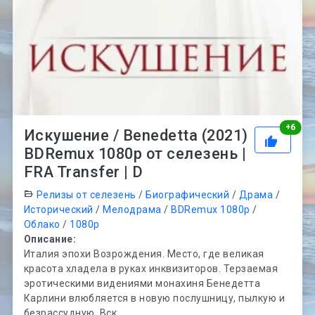
Рей
+
6
Искушение / Benedetta (2021)
BDRemux 1080p от селезень |
FRA Transfer | D
Релизы от селезень
/
Биографический
/
Драма
/
Исторический
/
Мелодрама
/
BDRemux 1080p
/
Облако
/
1080p
Описание:
Италия эпохи Возрождения. Место, где великая
красота хладела в руках инквизиторов. Терзаемая
эротическими видениями монахиня Бенедетта
Карлини влюбляется в новую послушницу, пылкую и
безрассудную. Вск...