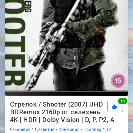
Рей
+
5
Стрелок / Shooter (2007) UHD
BDRemux 2160p от селезень |
4K | HDR | Dolby Vision | D, P, P2, A
Боевик
/
Детектив
/
Криминал
/
Триллер
/
DV