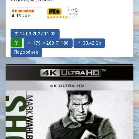
14.03.2022 11:03
179
269
186
33.42 Gb
Подробнее