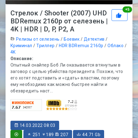
Рей
+
5
Стрелок / Shooter (2007) UHD
BDRemux 2160p от селезень |
4K | HDR | D, P, P2, A
Релизы от селезень
/
Боевик
/
Детектив
/
Криминал
/
Триллер
/
HDR BDRemux 2160p
/
Облако
/
4K
Описание:
Опытный снайпер Боб Ли оказывается втянутым в
заговор с целью убийства президента. Похоже, что
его хотят подставить и «сдать» властям, поэтому
ему необходимо как можно быстрее найти и
обезвредить наст...
14.03.2022 08:03
251
189
207
44.71 Gb