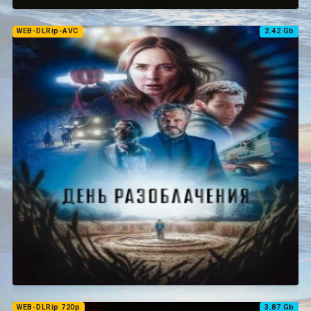
WEB-DLRip-AVC
2.42 Gb
WEB-DLRip 720p
3.87 Gb