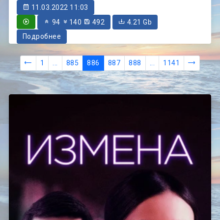
11.03.2022 11:03
94
140
492
4.21 Gb
Подробнее
1
...
885
886
887
888
...
1141