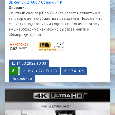
BDRemux 2160p
/
Облако
/
4K
Описание:
Опытный снайпер Боб Ли оказывается втянутым в
заговор с целью убийства президента. Похоже, что
его хотят подставить и «сдать» властям, поэтому
ему необходимо как можно быстрее найти и
обезвредить наст...
14.03.2022 10:03
192
221
260
57.41 Gb
Подробнее