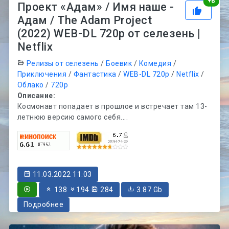
Рей
+
6
Проект «Адам» / Имя наше -
Адам / The Adam Project
(2022) WEB-DL 720p от селезень |
Netflix
Релизы от селезень
/
Боевик
/
Комедия
/
Приключения
/
Фантастика
/
WEB-DL 720p
/
Netflix
/
Облако
/
720p
Описание:
Космонавт попадает в прошлое и встречает там 13-
летнюю версию самого себя....
11.03.2022 11:03
138
194
284
3.87 Gb
Подробнее