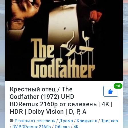
Рей
+
6
Крестный отец / The
Godfather (1972) UHD
BDRemux 2160p от селезень | 4K |
HDR | Dolby Vision | D, P, A
Релизы от селезень
/
Драма
/
Криминал
/
Триллер
/
DV BDRemux 2160p
/
Облако
/
4K