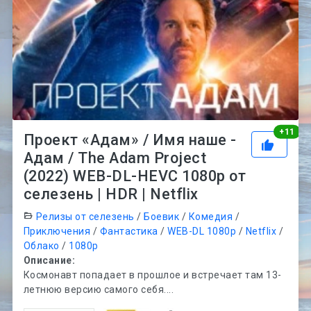
Рей
+
11
Проект «Адам» / Имя наше -
Адам / The Adam Project
(2022) WEB-DL-HEVC 1080p от
селезень | HDR | Netflix
Релизы от селезень
/
Боевик
/
Комедия
/
Приключения
/
Фантастика
/
WEB-DL 1080p
/
Netflix
/
Облако
/
1080p
Описание:
Космонавт попадает в прошлое и встречает там 13-
летнюю версию самого себя....