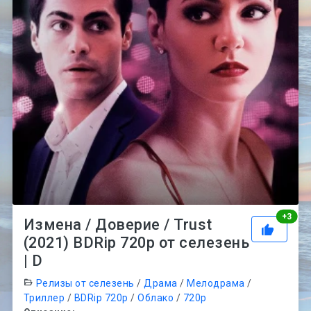
Рей
+
3
Измена / Доверие / Trust
(2021) BDRip 720p от селезень
| D
Релизы от селезень
/
Драма
/
Мелодрама
/
Триллер
/
BDRip 720p
/
Облако
/
720p