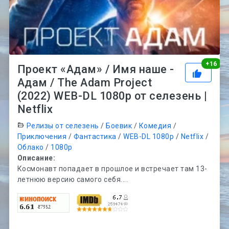
Рей
+
16
Проект «Адам» / Имя наше -
Адам / The Adam Project
(2022) WEB-DL 1080p от селезень |
Netflix
Релизы от селезень
/
Боевик
/
Комедия
/
Приключения
/
Фантастика
/
WEB-DL 1080p
/
Netflix
/
Облако
/
1080p
Описание:
Космонавт попадает в прошлое и встречает там 13-
летнюю версию самого себя....