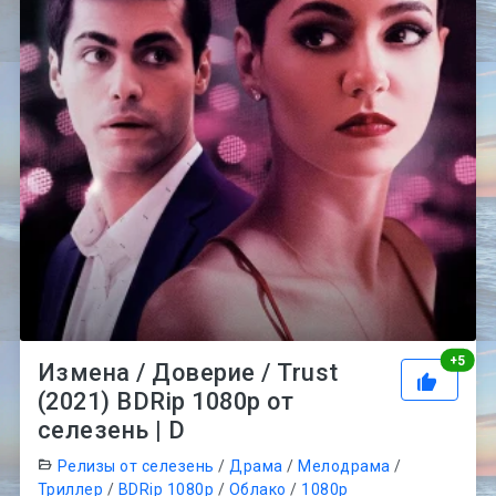
Рей
+
5
Измена / Доверие / Trust
(2021) BDRip 1080p от
селезень | D
Релизы от селезень
/
Драма
/
Мелодрама
/
Триллер
/
BDRip 1080p
/
Облако
/
1080p