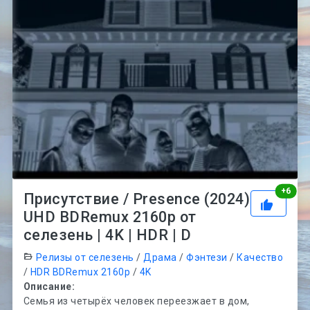
Рей
+
6
Присутствие / Presence (2024)
UHD BDRemux 2160p от
селезень | 4K | HDR | D
Релизы от селезень
/
Драма
/
Фэнтези
/
Качество
/
HDR BDRemux 2160p
/
4K
Описание:
Семья из четырёх человек переезжает в дом,