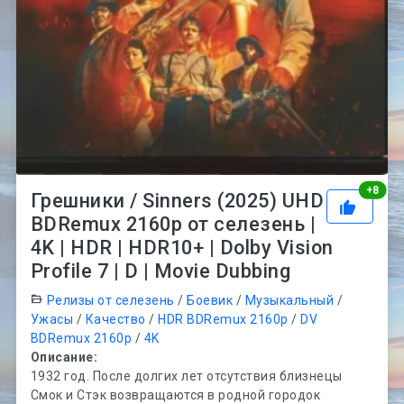
Рей
+
8
Грешники / Sinners (2025) UHD
BDRemux 2160p от селезень |
4K | HDR | HDR10+ | Dolby Vision
Profile 7 | D | Movie Dubbing
Релизы от селезень
/
Боевик
/
Музыкальный
/
Ужасы
/
Качество
/
HDR BDRemux 2160p
/
DV
BDRemux 2160p
/
4K
Описание:
1932 год. После долгих лет отсутствия близнецы
Смок и Стэк возвращаются в родной городок