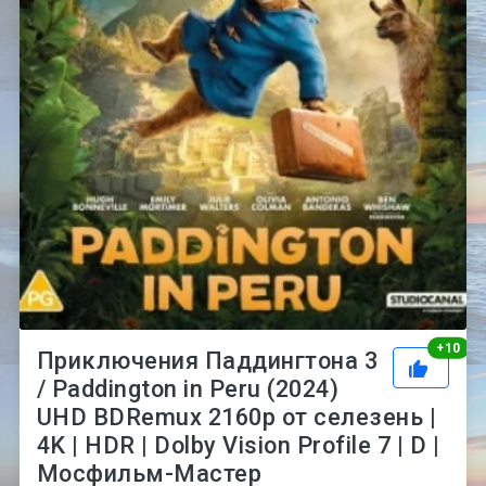
Рей
+
10
Приключения Паддингтона 3
/ Paddington in Peru (2024)
UHD BDRemux 2160p от селезень |
4K | HDR | Dolby Vision Profile 7 | D |
Мосфильм-Мастер