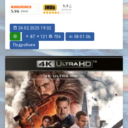
24.02.2025 19:02
87
121
706
58.01 Gb
Подробнее