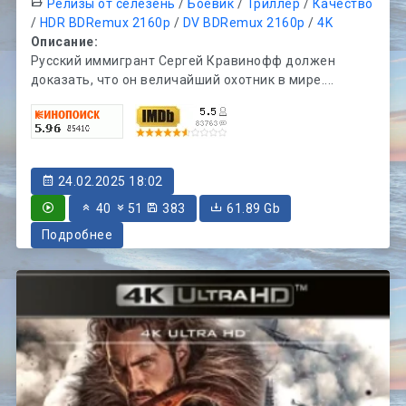
Релизы от селезень
/
Боевик
/
Триллер
/
Качество
/
HDR BDRemux 2160p
/
DV BDRemux 2160p
/
4K
Описание:
Русский иммигрант Сергей Кравинофф должен
доказать, что он величайший охотник в мире....
24.02.2025 18:02
40
51
383
61.89 Gb
Подробнее