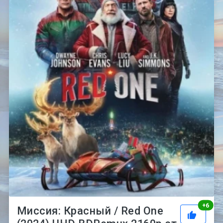
Рей
+
6
Миссия: Красный / Red One