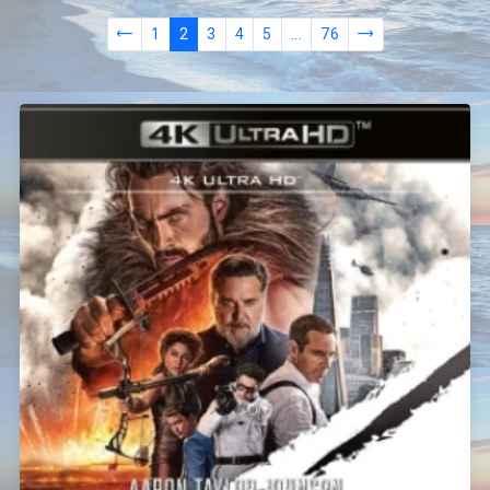
1
2
3
4
5
...
76