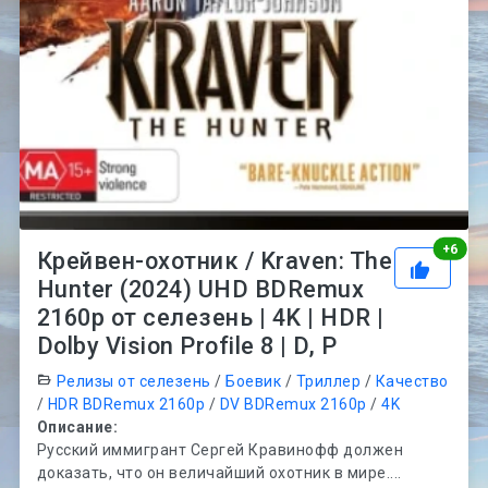
Рей
+
6
Крейвен-охотник / Kraven: The
Hunter (2024) UHD BDRemux
2160p от селезень | 4K | HDR |
Dolby Vision Profile 8 | D, P
Релизы от селезень
/
Боевик
/
Триллер
/
Качество
/
HDR BDRemux 2160p
/
DV BDRemux 2160p
/
4K
Описание:
Русский иммигрант Сергей Кравинофф должен
доказать, что он величайший охотник в мире....