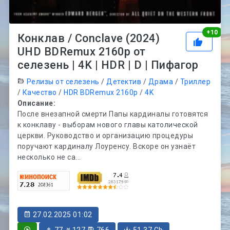
Рей
+
10
Конклав / Conclave (2024)
UHD BDRemux 2160p от
селезень | 4K | HDR | D | Пифагор
Релизы от селезень
/
Детектив
/
Драма
/
Триллер
/
Качество
/
HDR BDRemux 2160p
/
4K
Описание:
После внезапной смерти Папы кардиналы готовятся
к конклаву - выборам нового главы католической
церкви. Руководство и организацию процедуры
поручают кардиналу Лоуренсу. Вскоре он узнаёт
несколько не са...
27.02.2025 01:02
77
127
766
51.37 Gb