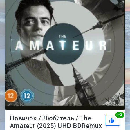
Рей
+
3
Новичок / Любитель / The
Amateur (2025) UHD BDRemux