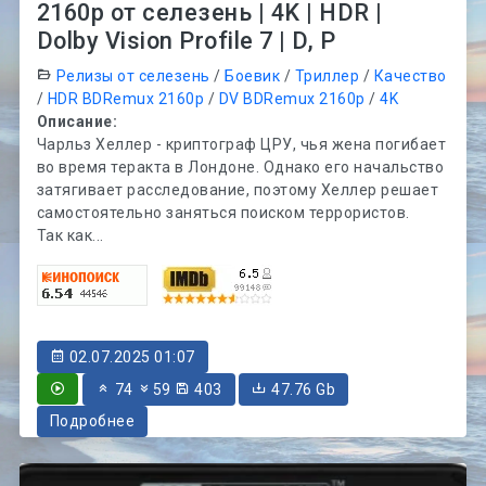
2160p от селезень | 4K | HDR |
Dolby Vision Profile 7 | D, P
Релизы от селезень
/
Боевик
/
Триллер
/
Качество
/
HDR BDRemux 2160p
/
DV BDRemux 2160p
/
4K
Описание:
Чарльз Хеллер - криптограф ЦРУ, чья жена погибает
во время теракта в Лондоне. Однако его начальство
затягивает расследование, поэтому Хеллер решает
самостоятельно заняться поиском террористов.
Так как...
02.07.2025 01:07
74
59
403
47.76 Gb
Подробнее