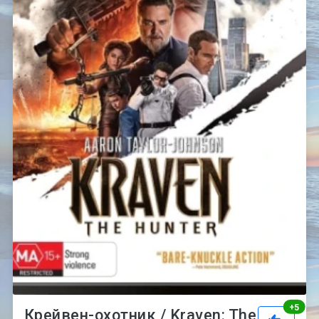
Рей
+
5
Крейвен-охотник / Kraven: The