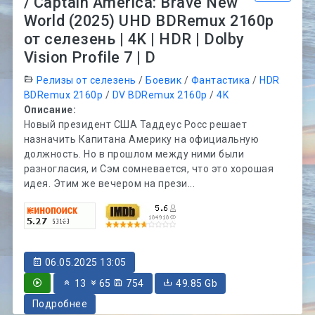
/ Captain America: Brave New
World (2025) UHD BDRemux 2160p
от селезень | 4K | HDR | Dolby
Vision Profile 7 | D
Релизы от селезень
/
Боевик
/
Фантастика
/
HDR
BDRemux 2160p
/
DV BDRemux 2160p
/
4K
Описание:
Новый президент США Таддеус Росс решает
назначить Капитана Америку на официальную
должность. Но в прошлом между ними были
разногласия, и Сэм сомневается, что это хорошая
идея. Этим же вечером на прези...
06.05.2025 13:05
13
65
754
49.85 Gb
Подробнее