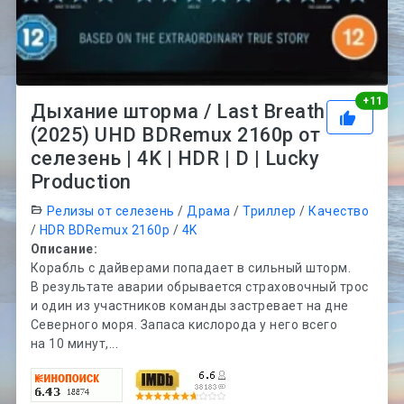
Рей
+
11
Дыхание шторма / Last Breath
(2025) UHD BDRemux 2160p от
селезень | 4K | HDR | D | Lucky
Production
Релизы от селезень
/
Драма
/
Триллер
/
Качество
/
HDR BDRemux 2160p
/
4K
Описание:
Корабль с дайверами попадает в сильный шторм.
В результате аварии обрывается страховочный трос
и один из участников команды застревает на дне
Северного моря. Запаса кислорода у него всего
на 10 минут,...