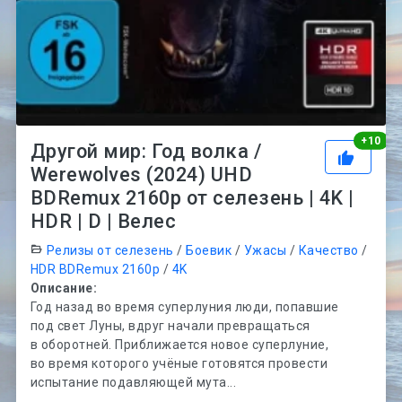
Рей
+
10
Другой мир: Год волка /
Werewolves (2024) UHD
BDRemux 2160p от селезень | 4K |
HDR | D | Велес
Релизы от селезень
/
Боевик
/
Ужасы
/
Качество
/
HDR BDRemux 2160p
/
4K
Описание:
Год назад во время суперлуния люди, попавшие
под свет Луны, вдруг начали превращаться
в оборотней. Приближается новое суперлуние,
во время которого учёные готовятся провести
испытание подавляющей мута...