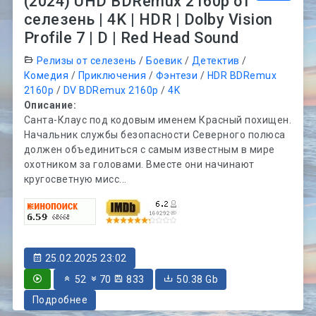
(2024) UHD BDRemux 2160p от
селезень | 4K | HDR | Dolby Vision
Profile 7 | D | Red Head Sound
Релизы от селезень
/
Боевик
/
Детектив
/
Комедия
/
Приключения
/
Фэнтези
/
HDR BDRemux
2160p
/
DV BDRemux 2160p
/
4K
Описание:
Санта-Клаус под кодовым именем Красный похищен.
Начальник службы безопасности Северного полюса
должен объединиться с самым известным в мире
охотником за головами. Вместе они начинают
кругосветную мисс...
25.02.2025 23:02
52
70
833
50.38 Gb
Подробнее