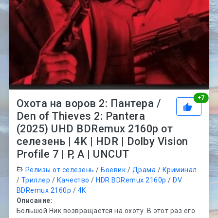
Рей
+
7
Охота на воров 2: Пантера /
Den of Thieves 2: Pantera
(2025) UHD BDRemux 2160p от
селезень | 4K | HDR | Dolby Vision
Profile 7 | P, A | UNCUT
Релизы от селезень
/
Боевик
/
Драма
/
Криминал
/
Триллер
/
Качество
/
HDR BDRemux 2160p
/
DV
BDRemux 2160p
/
4K
Описание:
Большой Ник возвращается на охоту. В этот раз его