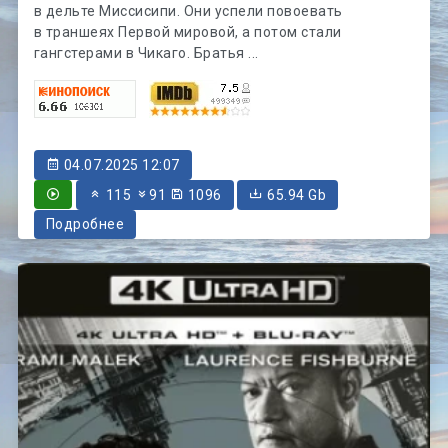
в дельте Миссисипи. Они успели повоевать
в траншеях Первой мировой, а потом стали
гангстерами в Чикаго. Братья ...
04.07.2025 12:07
115
91
1096
65.94 Gb
Подробнее