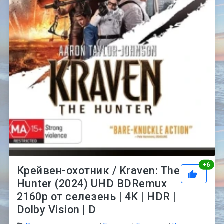
Рей
+
6
Крейвен-охотник / Kraven: The
Hunter (2024) UHD BDRemux
2160p от селезень | 4K | HDR |
Dolby Vision | D