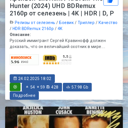
Hunter (2024) UHD BDRemux
2160p от селезень | 4K | HDR | D, P
Релизы от селезень
/
Боевик
/
Триллер
/
Качество
/
HDR BDRemux 2160p
/
4K
Описание:
Русский иммигрант Сергей Кравинофф должен
доказать, что он величайший охотник в мире....
24.02.2025 18:02
54
59
428
57.98 Gb
Подробнее