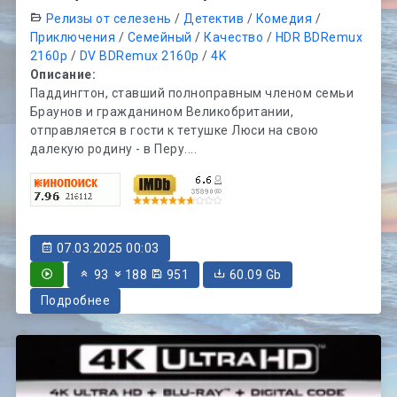
Релизы от селезень
/
Детектив
/
Комедия
/
Приключения
/
Семейный
/
Качество
/
HDR BDRemux
2160p
/
DV BDRemux 2160p
/
4K
Описание:
Паддингтон, ставший полноправным членом семьи
Браунов и гражданином Великобритании,
отправляется в гости к тетушке Люси на свою
далекую родину - в Перу....
07.03.2025 00:03
93
188
951
60.09 Gb
Подробнее