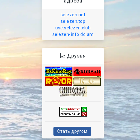
адреса
selezen.net
selezen.top
use.selezen.club
selezen-info.do.am
Друзья
Стать другом