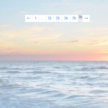
76
1
...
72
73
74
75