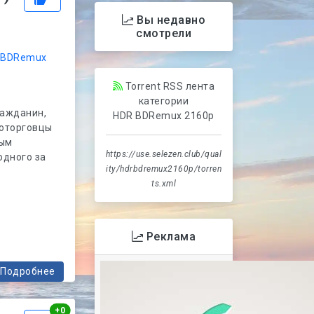
|
Вы недавно
смотрели
 BDRemux
Torrent RSS лента
категории
ражданин,
HDR BDRemux 2160p
которговцы
ным
https://use.selezen.club/qual
одного за
ity/hdrbdremux2160p/torren
ts.xml
Реклама
Подробнее
Рейтинг
+
0