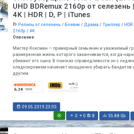
UHD BDRemux 2160p от селезень 
4K | HDR | D, P | iTunes
Релизы от селезень
/
Боевик
/
Драма
/
Триллер
/
HDR
2160p
/
4K
Описание:
Мистер Коксман — примерный семьянин и уважаемый г
размеренная жизнь которого заканчивается, когда нар
убивают его сына. В поисках справедливости он с ледя
хладнокровием начинает изощренно убирать бандитов 
другим.
09.05.2019 23:05
0
0
8
55.88 Gb