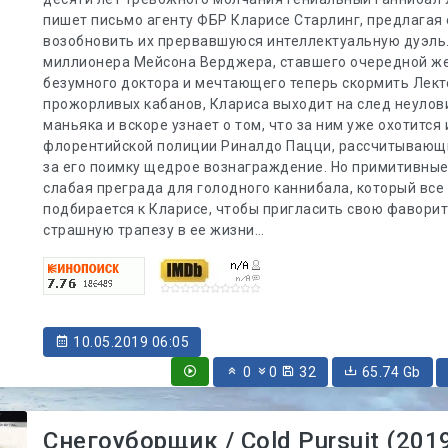
пишет письмо агенту ФБР Кларисе Старлинг, предлагая 
возобновить их прервавшуюся интеллектуальную дуэль
миллионера Мейсона Верджера, ставшего очередной ж
безумного доктора и мечтающего теперь скормить Лект
прожорливых кабанов, Клариса выходит на след неулов
маньяка и вскоре узнает о том, что за ним уже охотится
флорентийской полиции Риналдо Пацци, рассчитывающ
за его поимку щедрое вознаграждение. Но примитивны
слабая преграда для голодного каннибала, который все
подбирается к Кларисе, чтобы пригласить свою фаворит
страшную трапезу в ее жизни…
10.05.2019 06:05
0
0
32
65.74 Gb
Снегоуборщик / Cold Pursuit (201