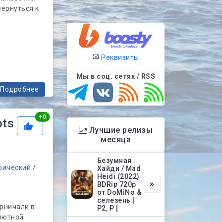
вернуться к
Реквизиты
Мы в соц. сетях / RSS
Подробнее
Рейтинг
+
0
ots
Лучшие релизы
месяца
Безумная
рический
/
Хайди / Mad
Heidi (2022)
BDRip 720p
от DoMiNo &
селезень |
ерничали в
P2, P |
олютной