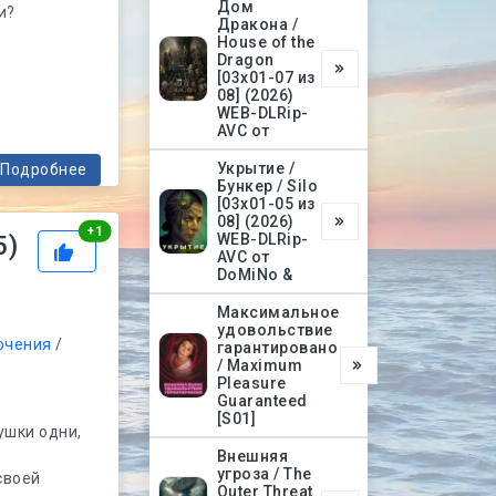
Дом
и?
Дракона /
House of the
Dragon
[03х01-07 из
08] (2026)
WEB-DLRip-
AVC от
Укрытие /
Подробнее
Бункер / Silo
[03х01-05 из
08] (2026)
Рейтинг
+
1
5)
WEB-DLRip-
AVC от
|
DoMiNo &
Максимальное
удовольствие
ючения
/
гарантировано
/ Maximum
Pleasure
Guaranteed
[S01]
ушки одни,
Внешняя
угроза / The
своей
Outer Threat