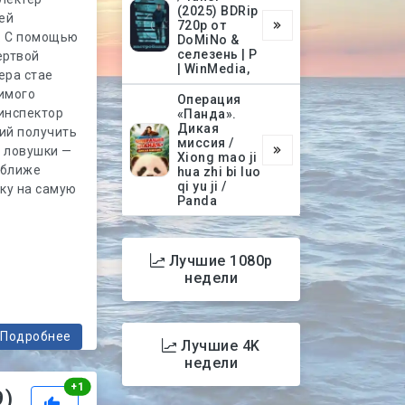
(2025) BDRip
ей
720p от
. С помощью
DoMiNo &
селезень | P
ертвой
| WinMedia,
ера стае
имого
Операция
 инспектор
«Панда».
Дикая
ий получить
миссия /
е ловушки —
Xiong mao ji
 ближе
hua zhi bi luo
qi yu ji /
ку на самую
Panda
Лучшие 1080p
недели
Подробнее
Лучшие 4K
недели
Рейтинг
+
1
9)