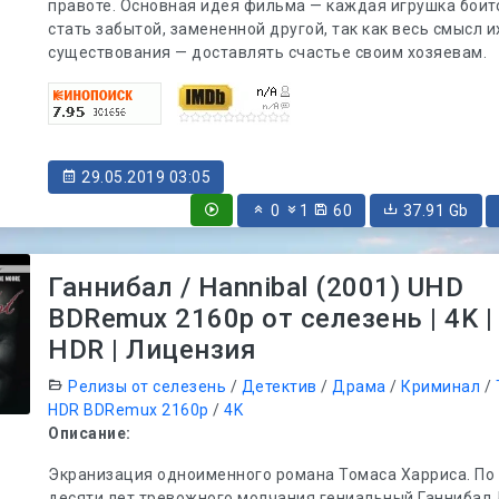
правоте. Основная идея фильма — каждая игрушка боит
стать забытой, замененной другой, так как весь смысл и
существования — доставлять счастье своим хозяевам.
29.05.2019 03:05
0
1
60
37.91 Gb
Ганнибал / Hannibal (2001) UHD
BDRemux 2160p от селезень | 4K |
HDR | Лицензия
Релизы от селезень
/
Детектив
/
Драма
/
Криминал
/
HDR BDRemux 2160p
/
4K
Описание:
Экранизация одноименного романа Томаса Харриса. По
десяти лет тревожного молчания гениальный Ганнибал 