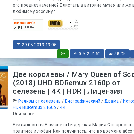
его предназначение? Блистать в витрине музея или же 
любимому хозяину?
29.05.2019 19:05
0
2
62
38 Gb
Две королевы / Mary Queen of Sc
(2018) UHD BDRemux 2160p от
селезень | 4K | HDR | Лицензия
Релизы от селезень
/
Биографический
/
Драма
/
Исто
HDR BDRemux 2160p
/
4K
Описание:
Безжалостная Елизавета I и дерзкая Мария Стюарт соп
политике и любви. Как получилось, что во времена абс