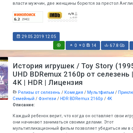
власти мужчин, две женщины борются за престол Англи
29.05.2019 12:05
0
0
14
67.8 Gb
История игрушек / Toy Story (199
UHD BDRemux 2160p от селезень 
4K | HDR | Лицензия
Релизы от селезень
/
Комедия
/
Мультфильм
/
Прикл
Семейный
/
Фэнтези
/
HDR BDRemux 2160p
/
4K
Описание:
Каждый ребенок верит, что когда он оставляет свои игр
они начинают заниматься своими делами. Этот
мультипликационный фильм позволяет убедиться им в 