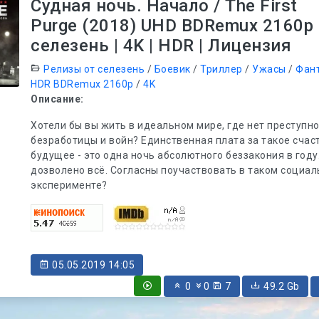
Судная ночь. Начало / The First
Purge (2018) UHD BDRemux 2160p
селезень | 4K | HDR | Лицензия
Релизы от селезень
/
Боевик
/
Триллер
/
Ужасы
/
Фан
HDR BDRemux 2160p
/
4K
Описание:
Хотели бы вы жить в идеальном мире, где нет преступно
безработицы и войн? Единственная плата за такое счас
будущее - это одна ночь абсолютного беззакония в году.
дозволено всё. Согласны поучаствовать в таком социа
эксперименте?
05.05.2019 14:05
0
0
7
49.2 Gb