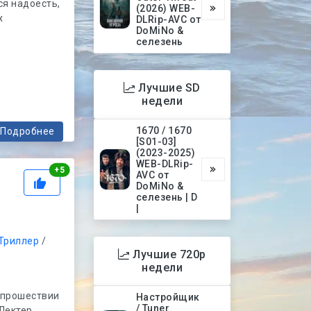
ся надоесть,
(2026) WEB-
х
DLRip-AVC от
DoMiNo &
селезень
Лучшие SD
недели
1670 / 1670
Подробнее
[S01-03]
(2023-2025)
WEB-DLRip-
Рейтинг
+
5
AVC от
DoMiNo &
селезень | D
|
Триллер
/
Лучшие 720p
недели
 прошествии
Настройщик
/ Tuner
Лектер