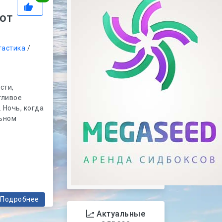
 от
тастика
/
сти,
тливое
 Ночь, когда
льном
Подробнее
Актуальные