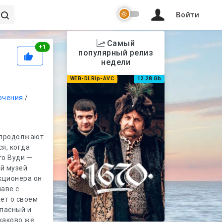
Войти
Самый
Рейтинг
+
1
популярный релиз
недели
WEB-DLRip-AVC
12.28 Gb
ючения
/
и продолжают
я, когда
то Вуди —
ий музей
кционера он
лаве с
ет о своем
опасный и
 каково же