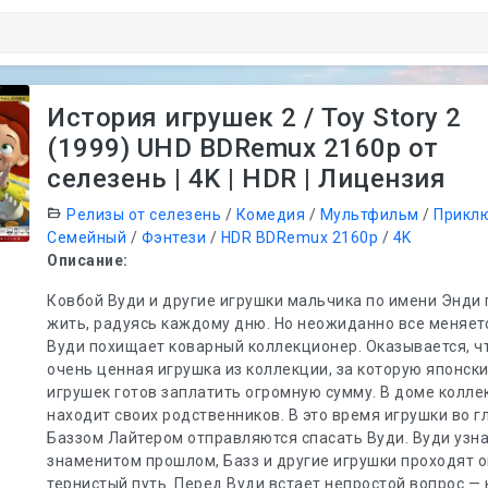
История игрушек 2 / Toy Story 2
(1999) UHD BDRemux 2160p от
селезень | 4K | HDR | Лицензия
Релизы от селезень
/
Комедия
/
Мультфильм
/
Прикл
Семейный
/
Фэнтези
/
HDR BDRemux 2160p
/
4K
Описание:
Ковбой Вуди и другие игрушки мальчика по имени Энд
жить, радуясь каждому дню. Но неожиданно все меняетс
Вуди похищает коварный коллекционер. Оказывается, ч
очень ценная игрушка из коллекции, за которую японск
игрушек готов заплатить огромную сумму. В доме колле
находит своих родственников. В это время игрушки во г
Баззом Лайтером отправляются спасать Вуди. Вуди узна
знаменитом прошлом, Базз и другие игрушки проходят 
тернистый путь. Перед Вуди встает непростой вопрос —