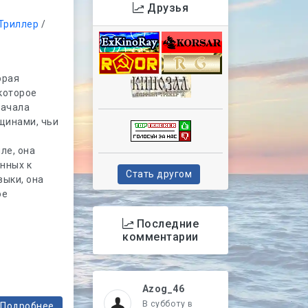
Друзья
Триллер
/
орая
которое
начала
щинами, чьи
ле, она
нных к
Стать другом
выки, она
ое
Последние
комментарии
Azog_46
В субботу в
Подробнее