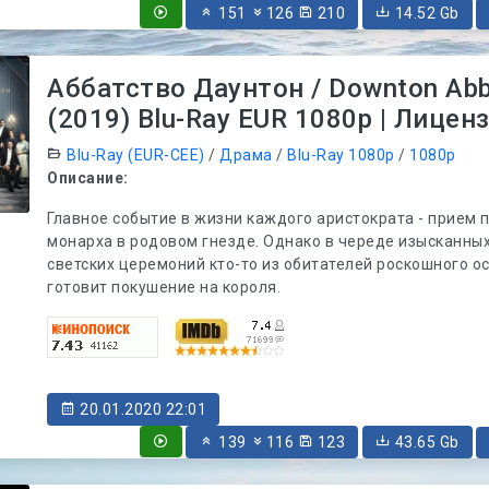
151
126
210
14.52 Gb
Аббатство Даунтон / Downton Ab
(2019) Blu-Ray EUR 1080p | Лицен
Blu-Ray (EUR-CEE)
/
Драма
/
Blu-Ray 1080p
/
1080p
Описание:
Главное событие в жизни каждого аристократа - прием
монарха в родовом гнезде. Однако в череде изысканных
светских церемоний кто-то из обитателей роскошного о
готовит покушение на короля.
20.01.2020 22:01
139
116
123
43.65 Gb