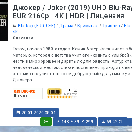
Джокер / Joker (2019) UHD Blu-Ra
EUR 2160p | 4K | HDR | Лицензия
Blu-Ray (EUR-CEE)
/
Драма
/
Криминал
/
Триллер
/
Blu
4K
Описание:
Готэм, начало 1980-х годов. Комик Артур Флек живет с 
матерью, которая с детства учит его «ходить с улыбкой»
нести в мир хорошее и дарить людям радость, Артур ста
человеческой жестокостью и постепенно приходит к выв
этот мир получит от него не добрую улыбку, а ухмылку 
Джокера.
20.01.2020 08:01
143
89
299
59.42 Gb