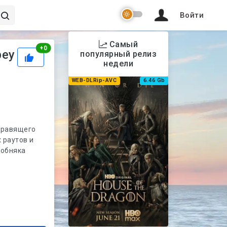
Войти
Самый
Рейтинг
+
0
bey
популярный релиз
недели
WEB-DLRip-AVC
6.46 Gb
 правящего
 раутов и
собняка