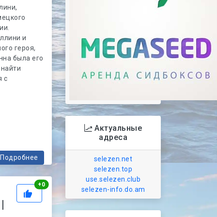
лини,
мецкого
ии.
ллини и
ого героя,
нна была его
 найти
я с
Актуальные
адреса
Подробнее
selezen.net
selezen.top
use.selezen.club
Рейтинг
+
0
selezen-info.do.am
|