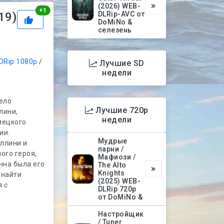
(2026) WEB-
Рейтинг
+
1
19)
DLRip-AVC от
DoMiNo &
селезень
DRip 1080p
/
Лучшие SD
недели
ело
Лучшие 720p
лини,
недели
мецкого
ии.
Мудрые
ллини и
парни /
ого героя,
Мафиози /
нна была его
The Alto
Knights
 найти
(2025) WEB-
я с
DLRip 720p
от DoMiNo &
Настройщик
/ Tuner