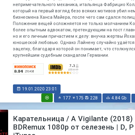
непримечательного механика, итальянца Фабрицио Кол
который на первый взгляд безо всяких мотивов убил не
бизнесмена Ханса Майера, после чего сам сдался полиц
Положение вещей осложняется не только молчанием Ко
более опытным адвокатом, претендующим на пост главн
но и его личным причастием к делу: внучка жертвы Йоха
юношеской любовью. Однако Лайнену случайно удаётся
зацепку, благодаря которой он понимает, что столкнулс
крупнейшим судебным скандалом Германии.
19.01.2020 23:01
177
175
228
4.84 Gb
Карательница / A Vigilante (2018)
BDRemux 1080p от селезень | D, P 