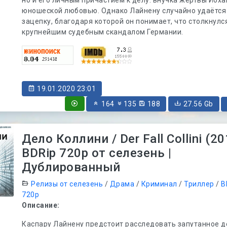
юношеской любовью. Однако Лайнену случайно удаётся
зацепку, благодаря которой он понимает, что столкнулс
крупнейшим судебным скандалом Германии.
19.01.2020 23:01
164
135
188
27.56 Gb
Дело Коллини / Der Fall Collini (20
BDRip 720p от селезень |
Дублированный
Релизы от селезень
/
Драма
/
Криминал
/
Триллер
/
B
720p
Описание:
Каспару Лайнену предстоит расследовать запутанное д