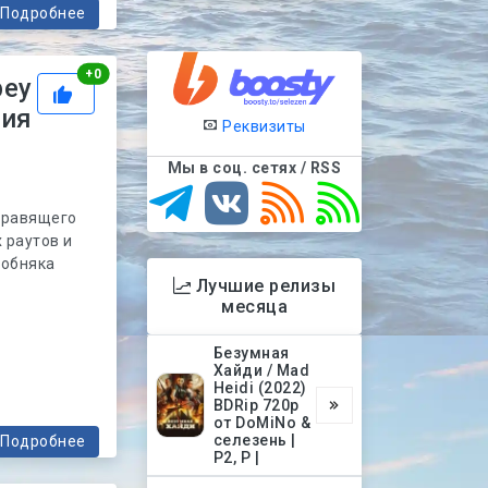
Подробнее
Рейтинг
+
0
bey
зия
Реквизиты
Мы в соц. сетях / RSS
 правящего
 раутов и
собняка
Лучшие релизы
месяца
Безумная
Хайди / Mad
Heidi (2022)
BDRip 720p
от DoMiNo &
селезень |
Подробнее
P2, P |