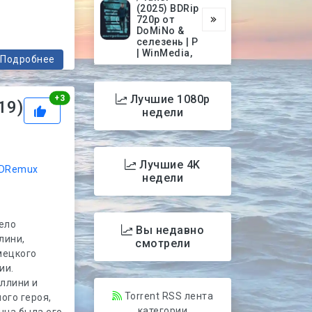
(2025) BDRip
720p от
DoMiNo &
селезень | P
| WinMedia,
Подробнее
Рейтинг
Лучшие 1080p
+
3
19)
недели
Лучшие 4K
DRemux
недели
ело
Вы недавно
лини,
смотрели
мецкого
ии.
ллини и
Torrent RSS лента
ого героя,
категории
нна была его