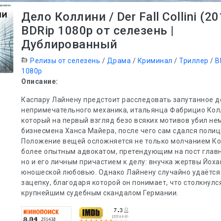
Дело Коллини / Der Fall Collini (20
BDRip 1080p от селезень |
Дублированный
Релизы от селезень
/
Драма
/
Криминал
/
Триллер
/
B
1080p
Описание:
Каспару Лайнену предстоит расследовать запутанное д
непримечательного механика, итальянца Фабрицио Кол
который на первый взгляд безо всяких мотивов убил не
бизнесмена Ханса Майера, после чего сам сдался полиц
Положение вещей осложняется не только молчанием Ко
более опытным адвокатом, претендующим на пост главн
но и его личным причастием к делу: внучка жертвы Йоха
юношеской любовью. Однако Лайнену случайно удаётся
зацепку, благодаря которой он понимает, что столкнулс
крупнейшим судебным скандалом Германии.