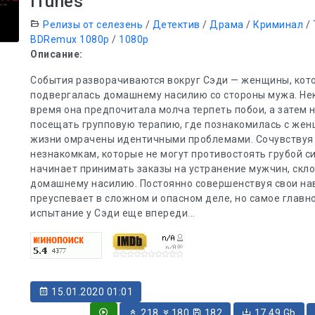
iTunes
Релизы от селезень
/
Детектив
/
Драма
/
Криминал
/
BDRemux 1080p
/
1080p
Описание:
События разворачиваются вокруг Сэди — женщины, кот
подвергалась домашнему насилию со стороны мужа. Не
время она предпочитала молча терпеть побои, а затем 
посещать групповую терапию, где познакомилась с жен
жизни омрачены идентичными проблемами. Сочувствуя
незнакомкам, которые не могут противостоять грубой си
начинает принимать заказы на устранение мужчин, скло
домашнему насилию. Постоянно совершенствуя свои на
преуспевает в сложном и опасном деле, но самое главн
испытание у Сэди еще впереди...
15.01.2020 01:01
218
180
182
17.49 Gb