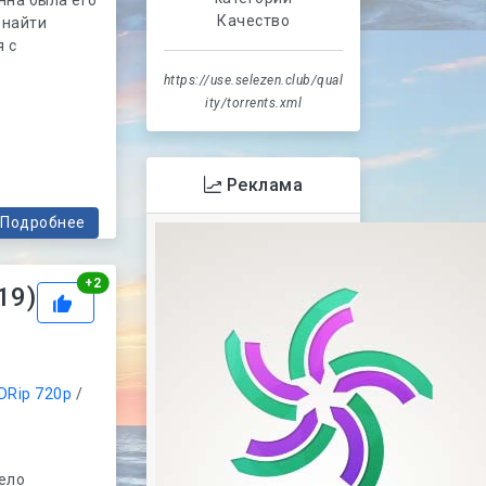
Качество
 найти
я с
https://use.selezen.club/qual
ity/torrents.xml
Реклама
Подробнее
Рейтинг
+
2
19)
DRip 720p
/
ело