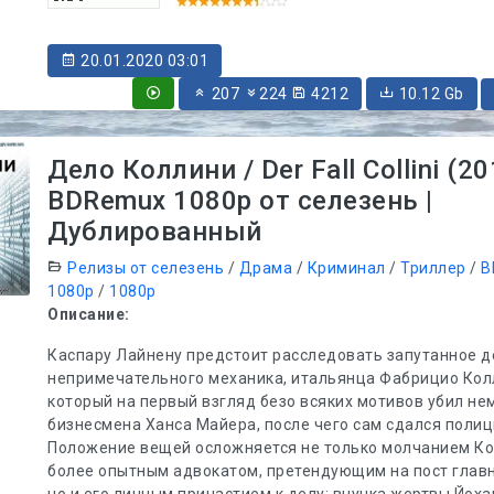
20.01.2020 03:01
207
224
4212
10.12 Gb
Дело Коллини / Der Fall Collini (20
BDRemux 1080p от селезень |
Дублированный
Релизы от селезень
/
Драма
/
Криминал
/
Триллер
/
B
1080p
/
1080p
Описание:
Каспару Лайнену предстоит расследовать запутанное д
непримечательного механика, итальянца Фабрицио Кол
который на первый взгляд безо всяких мотивов убил не
бизнесмена Ханса Майера, после чего сам сдался полиц
Положение вещей осложняется не только молчанием Ко
более опытным адвокатом, претендующим на пост главн
но и его личным причастием к делу: внучка жертвы Йоха