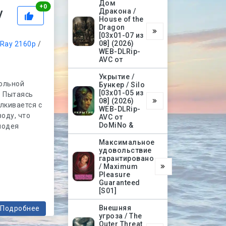
Дом
Рейтинг
+
0
y
Дракона /
House of the
Dragon
[03х01-07 из
08] (2026)
-Ray 2160p
/
WEB-DLRip-
AVC от
Укрытие /
больной
Бункер / Silo
[03х01-05 из
. Пытаясь
08] (2026)
лкивается с
WEB-DLRip-
оду, что
AVC от
DoMiNo &
злодея
Максимальное
удовольствие
гарантировано
/ Maximum
Pleasure
Guaranteed
[S01]
Внешняя
Подробнее
угроза / The
Outer Threat