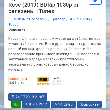
Rose (2019) BDRip 1080p от
селезень | iTunes
Релизы от селезень
/
Триллер
/
BDRip 1080p
/
1080p
Описание:
Карсон Филипс в прошлом — звезда футбола, теперь
— частный детектив. В его руки попадает простое, на
первый взгляд, дело о пропавших без вести. Но
расследование принимает неожиданный поворот: в
запутанной череде жестоких преступлений
замешана его дочь, которая давно бесследно
исчезла.
24.07.2019 21:07
0
1
17
14.52 Gb
Подробнее