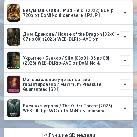
Безумная Хайди / Mad Heidi (2022) BDRip
720p от DoMiNo & селезень | P2, P |
Дом Дракона / House of the Dragon [03х01-
07 из 08] (2026) WEB-DLRip-AVC от
Укрытие / Бункер / Silo [03х01-06 из 08]
(2026) WEB-DLRip-AVC от DoMiNo &
Максимальное удовольствие
гарантировано / Maximum Pleasure
Guaranteed [S01]
Внешняя угроза / The Outer Threat (2026)
WEB-DLRip-AVC от DoMiNo & селезень
Лучшие SD недели