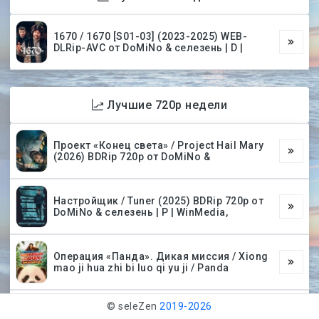
1670 / 1670 [S01-03] (2023-2025) WEB-
DLRip-AVC от DoMiNo & селезень | D |
Лучшие 720p недели
Проект «Конец света» / Project Hail Mary
(2026) BDRip 720p от DoMiNo &
Настройщик / Tuner (2025) BDRip 720p от
DoMiNo & селезень | P | WinMedia,
Операция «Панда». Дикая миссия / Xiong
mao ji hua zhi bi luo qi yu ji / Panda
© seleZen
2019-
2026
Обсессия / Obsession (2025) BDRip 720p от