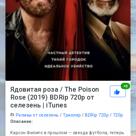
Рей
+
0
Ядовитая роза / The Poison
Rose (2019) BDRip 720p от
селезень | iTunes
Релизы от селезень
/
Триллер
/
BDRip 720p
/
720p
Описание:
Карсон Филипс в прошлом — звезда футбола, теперь