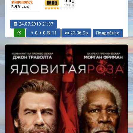
24.07.2019 21:07
0
0
11
23.36 Gb
Подробнее