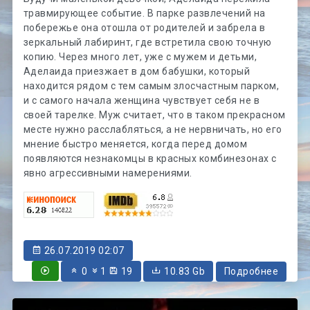
травмирующее событие. В парке развлечений на
побережье она отошла от родителей и забрела в
зеркальный лабиринт, где встретила свою точную
копию. Через много лет, уже с мужем и детьми,
Аделаида приезжает в дом бабушки, который
находится рядом с тем самым злосчастным парком,
и с самого начала женщина чувствует себя не в
своей тарелке. Муж считает, что в таком прекрасном
месте нужно расслабляться, а не нервничать, но его
мнение быстро меняется, когда перед домом
появляются незнакомцы в красных комбинезонах с
явно агрессивными намерениями.
26.07.2019 02:07
0
1
19
10.83 Gb
Подробнее