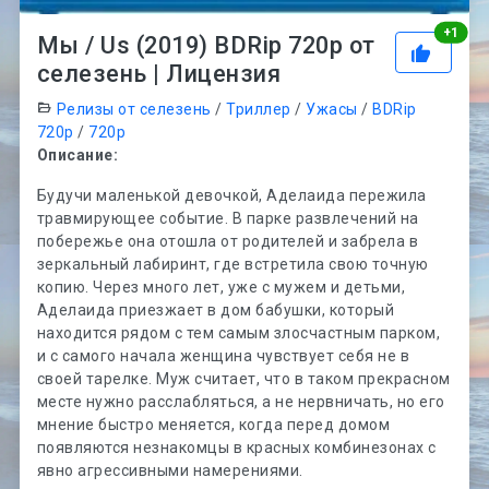
Рей
+
1
Мы / Us (2019) BDRip 720p от
селезень | Лицензия
Релизы от селезень
/
Триллер
/
Ужасы
/
BDRip
720p
/
720p
Описание:
Будучи маленькой девочкой, Аделаида пережила
травмирующее событие. В парке развлечений на
побережье она отошла от родителей и забрела в
зеркальный лабиринт, где встретила свою точную
копию. Через много лет, уже с мужем и детьми,
Аделаида приезжает в дом бабушки, который
находится рядом с тем самым злосчастным парком,
и с самого начала женщина чувствует себя не в
своей тарелке. Муж считает, что в таком прекрасном
месте нужно расслабляться, а не нервничать, но его
мнение быстро меняется, когда перед домом
появляются незнакомцы в красных комбинезонах с
явно агрессивными намерениями.