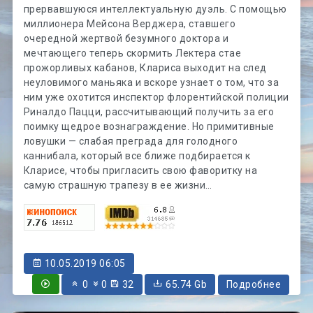
прервавшуюся интеллектуальную дуэль. С помощью
миллионера Мейсона Верджера, ставшего
очередной жертвой безумного доктора и
мечтающего теперь скормить Лектера стае
прожорливых кабанов, Клариса выходит на след
неуловимого маньяка и вскоре узнает о том, что за
ним уже охотится инспектор флорентийской полиции
Риналдо Пацци, рассчитывающий получить за его
поимку щедрое вознаграждение. Но примитивные
ловушки — слабая преграда для голодного
каннибала, который все ближе подбирается к
Кларисе, чтобы пригласить свою фаворитку на
самую страшную трапезу в ее жизни…
10.05.2019 06:05
0
0
32
65.74 Gb
Подробнее