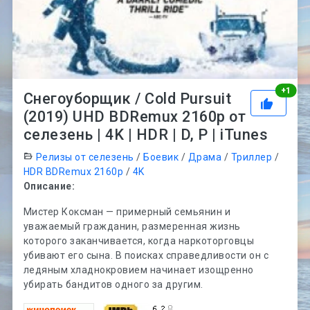
Рей
+
1
Снегоуборщик / Cold Pursuit
(2019) UHD BDRemux 2160p от
селезень | 4K | HDR | D, P | iTunes
Релизы от селезень
/
Боевик
/
Драма
/
Триллер
/
HDR BDRemux 2160p
/
4K
Описание:
Мистер Коксман — примерный семьянин и
уважаемый гражданин, размеренная жизнь
которого заканчивается, когда наркоторговцы
убивают его сына. В поисках справедливости он с
ледяным хладнокровием начинает изощренно
убирать бандитов одного за другим.