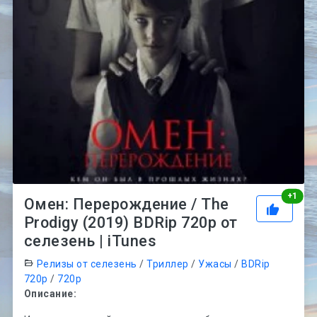
Рей
+
1
Омен: Перерождение / The
Prodigy (2019) BDRip 720p от
селезень | iTunes
Релизы от селезень
/
Триллер
/
Ужасы
/
BDRip
720p
/
720p
Описание: