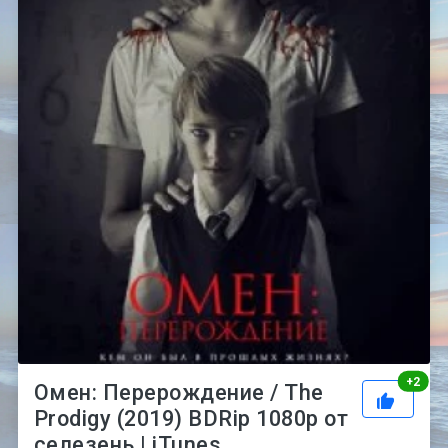
Рей
+
2
Омен: Перерождение / The
Prodigy (2019) BDRip 1080p от
селезень | iTunes