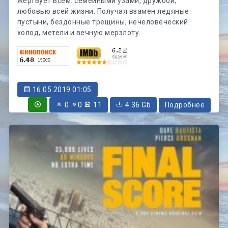
жертвует всем: семейными узами, дружбой,
любовью всей жизни. Получая взамен ледяные
пустыни, бездонные трещины, нечеловеческий
холод, метели и вечную мерзлоту.
16.05.2019 01:05
0
0
11
4.36 Gb
Подробнее