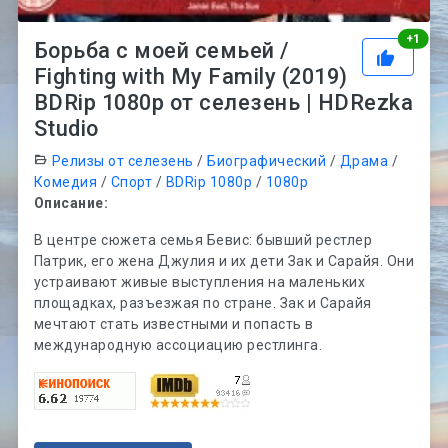
Рей
+
1
Борьба с моей семьей /
Fighting with My Family (2019)
BDRip 1080p от селезень | HDRezka
Studio
Релизы от селезень
/
Биографический
/
Драма
/
Комедия
/
Спорт
/
BDRip 1080p
/
1080p
Описание:
В центре сюжета семья Бевис: бывший рестлер
Патрик, его жена Джулия и их дети Зак и Сарайя. Они
устраивают живые выступления на маленьких
площадках, разъезжая по стране. Зак и Сарайя
мечтают стать известными и попасть в
международную ассоциацию рестлинга.