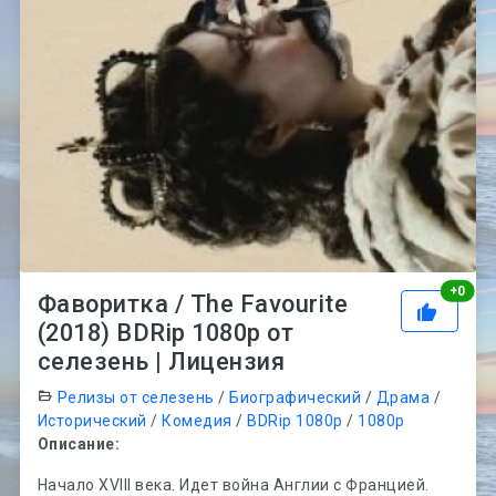
Рей
+
0
Фаворитка / The Favourite
(2018) BDRip 1080p от
селезень | Лицензия
Релизы от селезень
/
Биографический
/
Драма
/
Исторический
/
Комедия
/
BDRip 1080p
/
1080p
Описание:
Начало XVIII века. Идет война Англии с Францией.