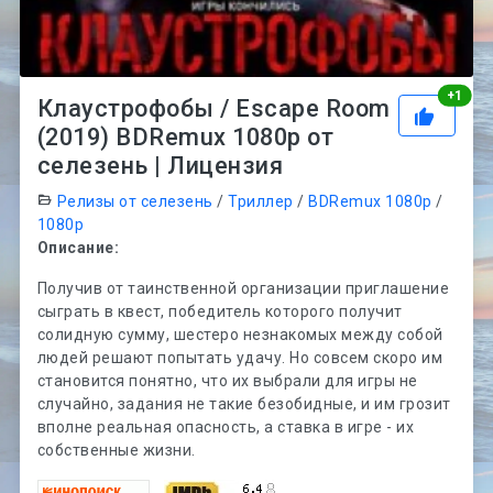
Рей
+
1
Клаустрофобы / Escape Room
(2019) BDRemux 1080p от
селезень | Лицензия
Релизы от селезень
/
Триллер
/
BDRemux 1080p
/
1080p
Описание:
Получив от таинственной организации приглашение
сыграть в квест, победитель которого получит
солидную сумму, шестеро незнакомых между собой
людей решают попытать удачу. Но совсем скоро им
становится понятно, что их выбрали для игры не
случайно, задания не такие безобидные, и им грозит
вполне реальная опасность, а ставка в игре - их
собственные жизни.