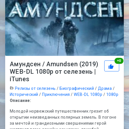
Рей
+
0
Амундсен / Amundsen (2019)
WEB-DL 1080p от селезень |
iTunes
Релизы от селезень
/
Биографический
/
Драма
/
Исторический
/
Приключения
/
WEB-DL 1080p
/
1080p
Описание:
Молодой норвежский путешественник грезит об
открытии неизведанных полярных земель. В погоне
за мечтой и грандиозными свершениями герой