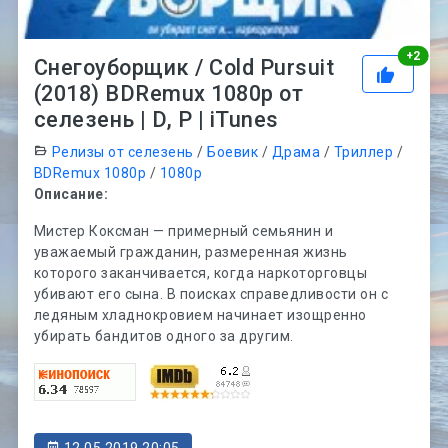
Рей
+
2
Снегоуборщик / Cold Pursuit
(2018) BDRemux 1080p от
селезень | D, P | iTunes
Релизы от селезень
/
Боевик
/
Драма
/
Триллер
/
BDRemux 1080p
/
1080p
Описание:
Мистер Коксман — примерный семьянин и
уважаемый гражданин, размеренная жизнь
которого заканчивается, когда наркоторговцы
убивают его сына. В поисках справедливости он с
ледяным хладнокровием начинает изощренно
убирать бандитов одного за другим.
12.05.2019 20:05