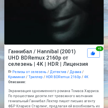
Рей
+
5
Ганнибал / Hannibal (2001)
UHD BDRemux 2160p от
селезень | 4K | HDR | Лицензия
Релизы от селезень
/
Детектив
/
Драма
/
Криминал
/
Триллер
/
HDR BDRemux 2160p
/
4K
Описание:
Экранизация одноименного романа Томаса Харриса.
По прошествии десяти лет тревожного молчания
гениальный Ганнибал Лектер пишет письмо агенту
ФБР Кларисе Старлинг, предлагая ей возобновить их