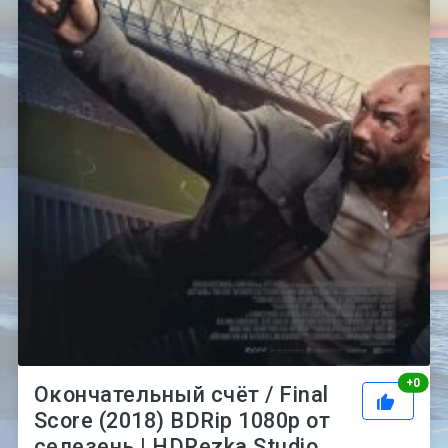
Рей
+
0
Окончательный счёт / Final
Score (2018) BDRip 1080p от
селезень | HDRezka Studio