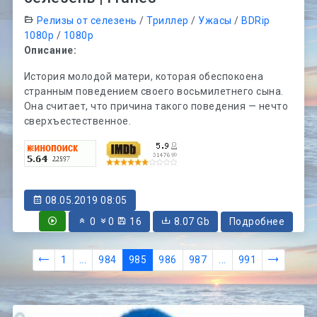
Релизы от селезень
/
Триллер
/
Ужасы
/
BDRip
1080p
/
1080p
Описание:
История молодой матери, которая обеспокоена
странным поведением своего восьмилетнего сына.
Она считает, что причина такого поведения — нечто
сверхъестественное.
08.05.2019 08:05
0
0
16
8.07 Gb
Подробнее
1
...
984
985
986
987
...
991