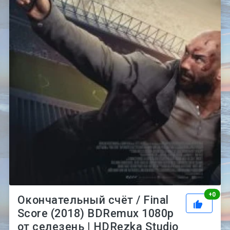
Рей
+
0
Окончательный счёт / Final
Score (2018) BDRemux 1080p
от селезень | HDRezka Studio