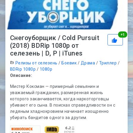
Рей
+
1
Снегоуборщик / Cold Pursuit
(2018) BDRip 1080p от
селезень | D, P | iTunes
Релизы от селезень
/
Боевик
/
Драма
/
Триллер
/
BDRip 1080p
/
1080p
Описание:
Мистер Коксман — примерный семьянин и
уважаемый гражданин, размеренная жизнь
которого заканчивается, когда наркоторговцы
убивают его сына. В поисках справедливости он с
ледяным хладнокровием начинает изощренно
убирать бандитов одного за другим.