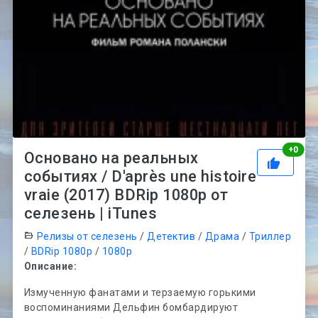
Рей
+
0
Основано на реальных
событиях / D'après une histoire
vraie (2017) BDRip 1080p от
селезень | iTunes
Релизы от селезень
/
Детектив
/
Драма
/
Триллер
/
BDRip 1080p
/
1080p
Описание:
Измученную фанатами и терзаемую горькими
воспоминаниями Дельфин бомбардируют