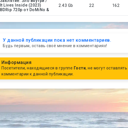
Заклятие. Зло внутри /
It Lives Inside (2023)
2.43 Gb
22
162
BDRip 720p от DoMiNo &
У данной публикации пока нет комментариев.
Будь первым, оставь своё мнение в комментариях!
Информация
Посетители, находящиеся в группе
Гости
, не могут оставлять
комментарии к данной публикации.