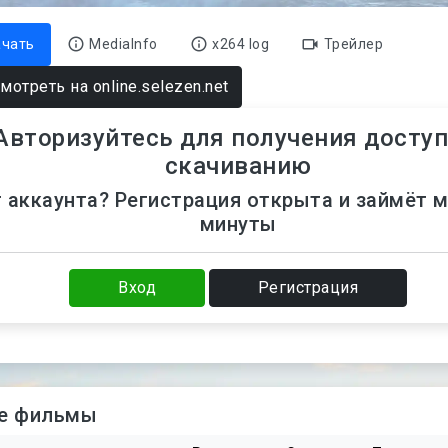
ачать
MediaInfo
x264 log
Трейлер
мотреть на online.selezen.net
Авторизуйтесь для получения доступ
скачиванию
 аккаунта? Регистрация открыта и займёт 
минуты
Вход
Регистрация
е фильмы