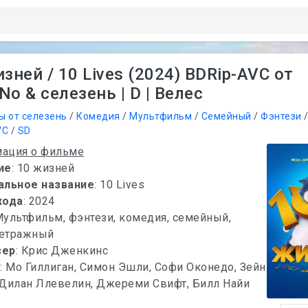
зней / 10 Lives (2024) BDRip-AVC от
o & селезень | D | Велес
ы от селезень
/
Комедия
/
Мультфильм
/
Семейный
/
Фэнтези
VC
/
SD
ация о фильме
ие
: 10 жизней
альное название
: 10 Lives
хода
: 2024
Мультфильм, фэнтези, комедия, семейный,
етражный
сер
: Крис Дженкинс
х
: Мо Гиллиган, Симон Эшли, Софи Оконедо, Зейн
 Дилан Ллевелин, Джереми Свифт, Билл Найи