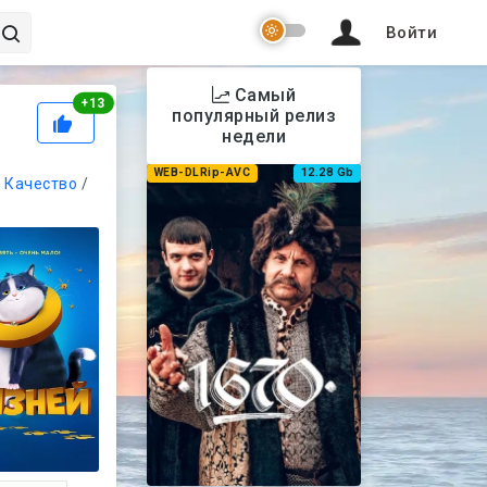
Войти
Самый
Рейтинг
+
13
популярный релиз
недели
WEB-DLRip-AVC
12.28 Gb
/
Качество
/