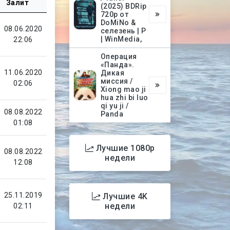
Залит
(2025) BDRip
720p от
DoMiNo &
08.06.2020
селезень | P
| WinMedia,
22:06
Операция
«Панда».
11.06.2020
Дикая
миссия /
02:06
Xiong mao ji
hua zhi bi luo
qi yu ji /
08.08.2022
Panda
01:08
Лучшие 1080p
08.08.2022
недели
12:08
25.11.2019
Лучшие 4K
недели
02:11