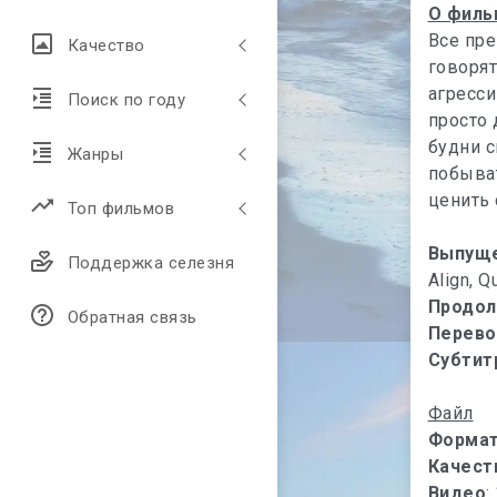
О филь
Все пре
Качество
говорят
агресс
Поиск по году
просто 
будни с
Жанры
побыват
ценить
Топ фильмов
Выпущ
Поддержка селезня
Align, Q
Продол
Обратная связь
Перево
Субтит
Файл
Форма
Качест
Видео
: