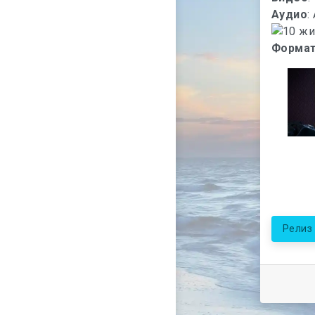
Аудио
:
Формат
Релиз 