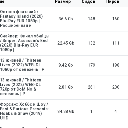
ие
Размер
Сидов
Пиров
Остров фантазий /
Fantasy Island (2020)
36.6 Gb
148
160
Blu-Ray EUR 1080p |
Расширенная и
Снайпер: Финал убийцы
/ Sniper: Assassin's End
22.45 Gb
132
111
(2020) Blu-Ray EUR
1080p |
13 жизней / Thirteen
Lives (2022) WEB-DL
9.42 Gb
179
198
1080p от селезень | P
13 жизней / Thirteen
Lives (2022) WEB-DL
2.81 Gb
261
230
720p от DoMiNo &
селезень | P
Форсаж: Хоббс и Шоу /
Fast & Furious Presents:
84.38 Gb
1
4
Hobbs & Shaw (2019)
UHD