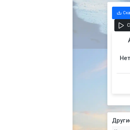
Ск
С
Нет
Други