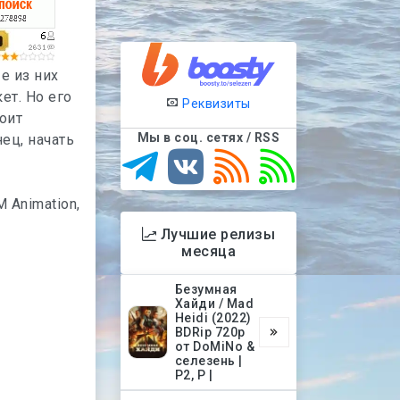
е из них
ет. Но его
Реквизиты
оит
Мы в соц. сетях / RSS
ец, начать
 Animation,
Лучшие релизы
месяца
Безумная
Хайди / Mad
Heidi (2022)
BDRip 720p
от DoMiNo &
селезень |
P2, P |