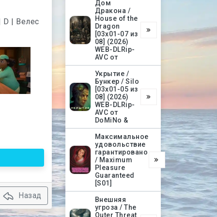
Дом
Дракона /
House of the
Dragon
[03х01-07 из
08] (2026)
WEB-DLRip-
AVC от
Укрытие /
Бункер / Silo
[03х01-05 из
08] (2026)
WEB-DLRip-
AVC от
DoMiNo &
Максимальное
удовольствие
гарантировано
/ Maximum
Pleasure
Guaranteed
[S01]
Назад
Внешняя
угроза / The
Outer Threat