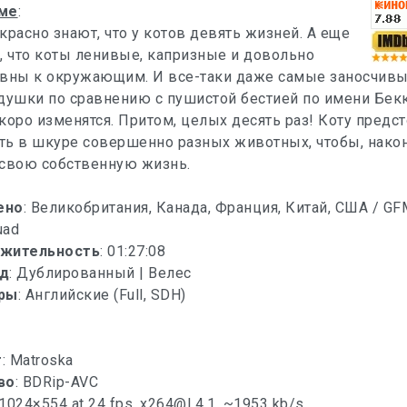
ме
:
красно знают, что у котов девять жизней. А еще
, что коты ленивые, капризные и довольно
ивны к окружающим. И все-таки даже самые заносчивы
душки по сравнению с пушистой бестией по имени Бекк
коро изменятся. Притом, целых десять раз! Коту предст
ь в шкуре совершенно разных животных, чтобы, након
 свою собственную жизнь.
ено
: Великобритания, Канада, Франция, Китай, США / GFM
uad
жительность
: 01:27:08
д
: Дублированный | Велес
ры
: Английские (Full, SDH)
т
: Matroska
во
: BDRip-AVC
 1024×554 at 24 fps,
x264@L4.1
, ~1953 kb/s