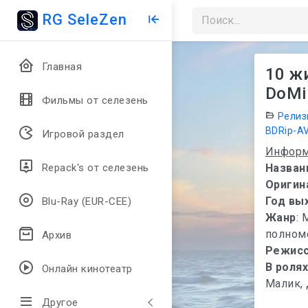
RG SeleZen
Главная
10 жи
DoMiN
Фильмы от селезень
Релиз
BDRip-A
Игровой раздел
Информ
Назван
Repack's от селезень
Оригин
Год вы
Blu-Ray (EUR-CEE)
Жанр
: 
полном
Архив
Режис
В роля
Онлайн кинотеатр
Малик,
Другое