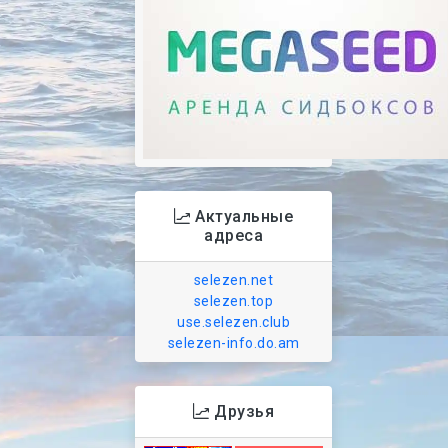
Актуальные
адреса
selezen.net
selezen.top
use.selezen.club
selezen-info.do.am
Друзья