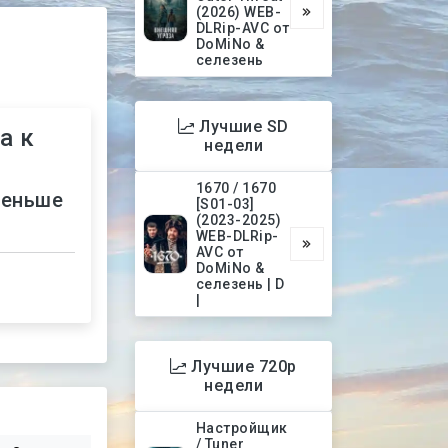
(2026) WEB-
DLRip-AVC от
DoMiNo &
селезень
Лучшие SD
а к
недели
1670 / 1670
меньше
[S01-03]
(2023-2025)
WEB-DLRip-
AVC от
DoMiNo &
селезень | D
|
Лучшие 720p
недели
Настройщик
/ Tuner