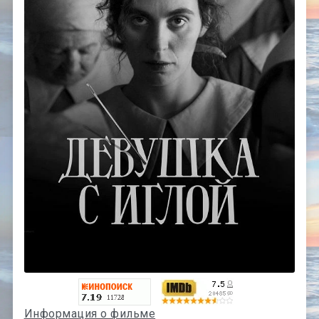
Информация о фильме