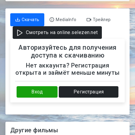
Скачать
MediaInfo
Трейлер
Смотреть на online.selezen.net
Авторизуйтесь для получения
доступа к скачиванию
Нет аккаунта? Регистрация
открыта и займёт меньше минуты
Вход
Регистрация
Другие фильмы