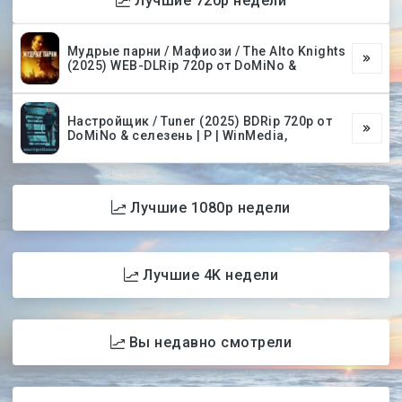
Лучшие 720p недели
Мудрые парни / Мафиози / The Alto Knights
(2025) WEB-DLRip 720p от DoMiNo &
Настройщик / Tuner (2025) BDRip 720p от
DoMiNo & селезень | P | WinMedia,
Лучшие 1080p недели
Лучшие 4K недели
Вы недавно смотрели