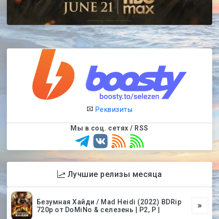
Реквизиты
Мы в соц. сетях / RSS
Лучшие релизы месяца
Безумная Хайди / Mad Heidi (2022) BDRip
720p от DoMiNo & селезень | P2, P |