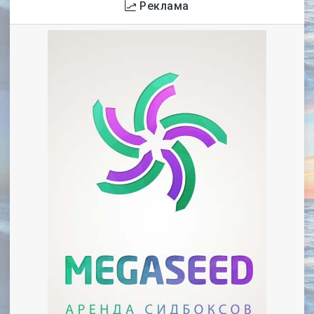
Реклама