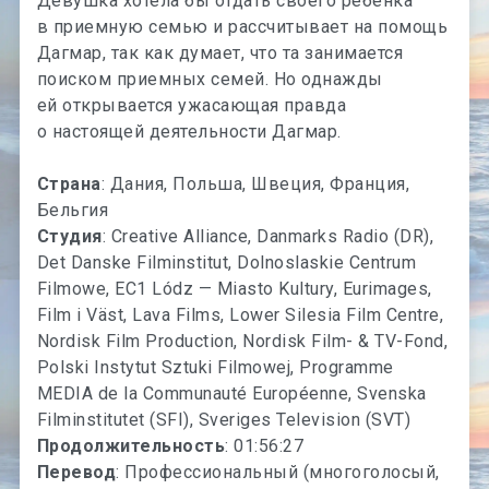
Девушка хотела бы отдать своего ребенка
в приемную семью и рассчитывает на помощь
Дагмар, так как думает, что та занимается
поиском приемных семей. Но однажды
ей открывается ужасающая правда
о настоящей деятельности Дагмар.
Страна
: Дания, Польша, Швеция, Франция,
Бельгия
Студия
: Creative Alliance, Danmarks Radio (DR),
Det Danske Filminstitut, Dolnoslaskie Centrum
Filmowe, EC1 Lódz — Miasto Kultury, Eurimages,
Film i Väst, Lava Films, Lower Silesia Film Centre,
Nordisk Film Production, Nordisk Film- & TV-Fond,
Polski Instytut Sztuki Filmowej, Programme
MEDIA de la Communauté Européenne, Svenska
Filminstitutet (SFI), Sveriges Television (SVT)
Продолжительность
: 01:56:27
Перевод
: Профессиональный (многоголосый,