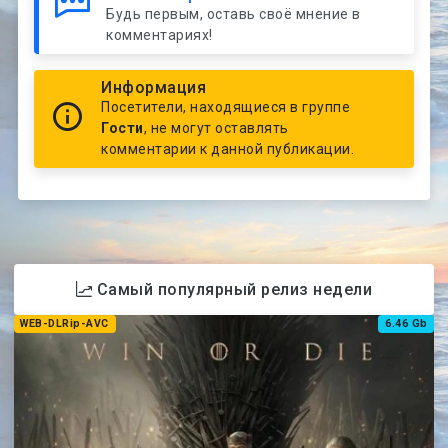
Будь первым, оставь своё мнение в
комментариях!
Информация
Посетители, находящиеся в группе
Гости
, не могут оставлять
комментарии к данной публикации.
Самый популярный релиз недели
WEB-DLRip-AVC
6.46 Gb