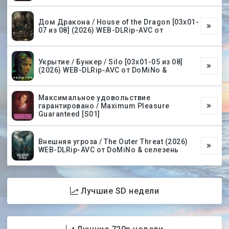
Дом Дракона / House of the Dragon [03х01-
07 из 08] (2026) WEB-DLRip-AVC от
Укрытие / Бункер / Silo [03х01-05 из 08]
(2026) WEB-DLRip-AVC от DoMiNo &
Максимальное удовольствие
гарантировано / Maximum Pleasure
Guaranteed [S01]
Внешняя угроза / The Outer Threat (2026)
WEB-DLRip-AVC от DoMiNo & селезень
Лучшие SD недели