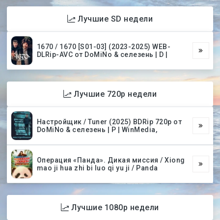
WEB-DLRip-AVC от DoMiNo & селезень
Лучшие SD недели
1670 / 1670 [S01-03] (2023-2025) WEB-
DLRip-AVC от DoMiNo & селезень | D |
Лучшие 720p недели
Настройщик / Tuner (2025) BDRip 720p от
DoMiNo & селезень | P | WinMedia,
Операция «Панда». Дикая миссия / Xiong
mao ji hua zhi bi luo qi yu ji / Panda