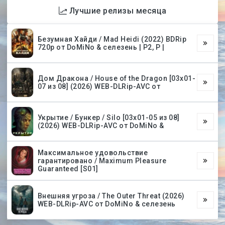
Лучшие релизы месяца
Безумная Хайди / Mad Heidi (2022) BDRip
720p от DoMiNo & селезень | P2, P |
Дом Дракона / House of the Dragon [03х01-
07 из 08] (2026) WEB-DLRip-AVC от
Укрытие / Бункер / Silo [03х01-05 из 08]
(2026) WEB-DLRip-AVC от DoMiNo &
Максимальное удовольствие
гарантировано / Maximum Pleasure
Guaranteed [S01]
Внешняя угроза / The Outer Threat (2026)