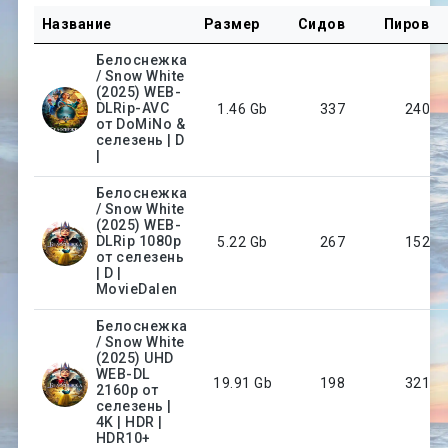
Другие фильмы
Название
Размер
Сидов
Пиров
Белоснежка
/ Snow White
(2025) WEB-
DLRip-AVC
1.46 Gb
337
240
от DoMiNo &
селезень | D
|
Белоснежка
/ Snow White
(2025) WEB-
DLRip 1080p
5.22 Gb
267
152
от селезень
| D |
MovieDalen
Белоснежка
/ Snow White
(2025) UHD
WEB-DL
19.91 Gb
198
321
2160p от