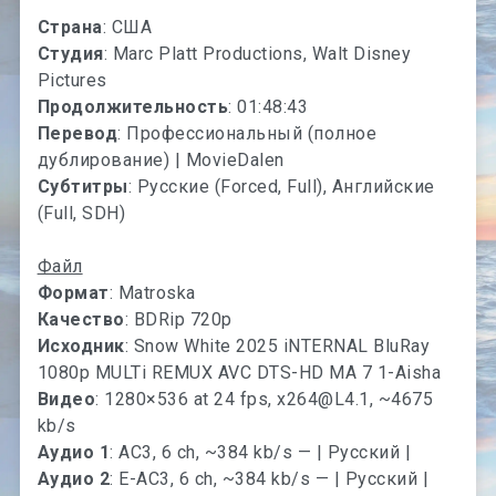
Страна
: США
Студия
: Marc Platt Productions, Walt Disney
Pictures
Продолжительность
: 01:48:43
Перевод
: Профессиональный (полное
дублирование) | MovieDalen
Субтитры
: Русские (Forced, Full), Английские
(Full, SDH)
Файл
Формат
: Matroska
Качество
: BDRip 720p
Исходник
: Snow White 2025 iNTERNAL BluRay
1080p MULTi REMUX AVC DTS-HD MA 7 1-Aisha
Видео
: 1280×536 at 24 fps,
x264@L4.1
, ~4675
kb/s
Аудио 1
: AC3, 6 ch, ~384 kb/s — | Русский |