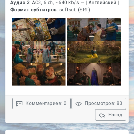
Аудио 2
: E-AC3, 6 ch, ~384 kb/s — | Русский |
Аудио 3
: AC3, 6 ch, ~640 kb/s — | Английский |
Формат субтитров
: softsub (SRT)
Комментариев: 0
Просмотров: 83
Назад