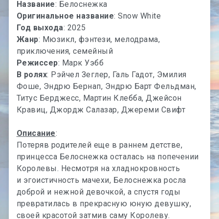
Название
: Белоснежка
Оригинальное название
: Snow White
Год выхода
: 2025
Жанр
: Мюзикл, фэнтези, мелодрама,
приключения, семейный
Режиссер
: Марк Уэбб
В ролях
: Рэйчел Зеглер, Галь Гадот, Эмилия
Фоше, Эндрю Бернап, Эндрю Барт Фельдман,
Титус Берджесс, Мартин Клебба, Джейсон
Кравиц, Джордж Салазар, Джереми Свифт
Описание
:
Потеряв родителей еще в раннем детстве,
принцесса Белоснежка осталась на попечении
Королевы. Несмотря на хладнокровность
и эгоистичность мачехи, Белоснежка росла
доброй и нежной девочкой, а спустя годы
превратилась в прекрасную юную девушку,
своей красотой затмив саму Королеву.