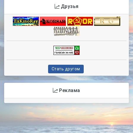
selezen-info.do.am
Друзья
Стать другом
Реклама