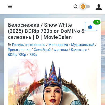
Рей
+
6
Белоснежка / Snow White
(2025) BDRip 720p от DoMiNo &
селезень | D | MovieDalen
Релизы от селезень
/
Мелодрама
/
Музыкальный
/
Приключения
/
Семейный
/
Фэнтези
/
Качество
/
BDRip 720p
/
720p