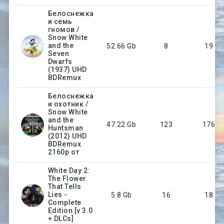
селезень |
4K | HDR |
HDR10+
Белоснежка
и семь
гномов /
Snow White
and the
52.66 Gb
8
19
Seven
Dwarfs
(1937) UHD
BDRemux
Белоснежка
и охотник /
Snow White
and the
47.22 Gb
123
176
Huntsman
(2012) UHD
BDRemux
2160p от
White Day 2:
The Flower
That Tells
Lies -
5.8 Gb
16
18