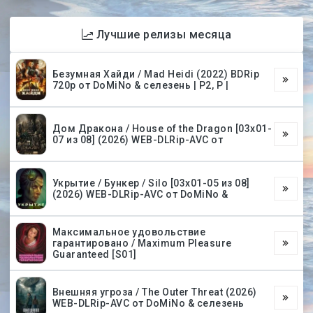
Лучшие релизы месяца
Безумная Хайди / Mad Heidi (2022) BDRip
720p от DoMiNo & селезень | P2, P |
Дом Дракона / House of the Dragon [03х01-
07 из 08] (2026) WEB-DLRip-AVC от
Укрытие / Бункер / Silo [03х01-05 из 08]
(2026) WEB-DLRip-AVC от DoMiNo &
Максимальное удовольствие
гарантировано / Maximum Pleasure
Guaranteed [S01]
Внешняя угроза / The Outer Threat (2026)
WEB-DLRip-AVC от DoMiNo & селезень