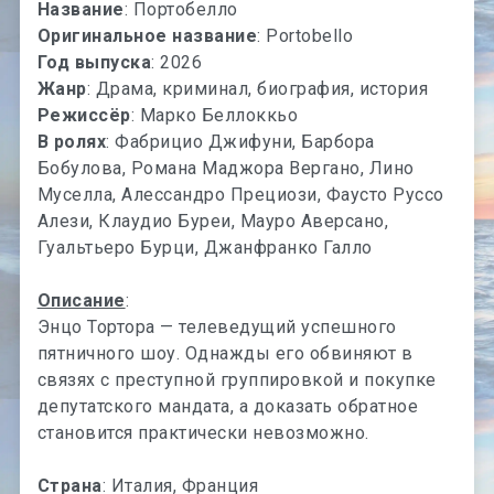
Название
: Портобелло
Оригинальное название
: Portobello
Год выпуска
: 2026
Жанр
: Драма, криминал, биография, история
Режиссёр
: Марко Беллоккьо
В ролях
: Фабрицио Джифуни, Барбора
Бобулова, Романа Маджора Вергано, Лино
Муселла, Алессандро Прециози, Фаусто Руссо
Алези, Клаудио Буреи, Мауро Аверсано,
Гуальтьеро Бурци, Джанфранко Галло
Описание
:
Энцо Тортора — телеведущий успешного
пятничного шоу. Однажды его обвиняют в
связях с преступной группировкой и покупке
депутатского мандата, а доказать обратное
становится практически невозможно.
Страна
: Италия, Франция