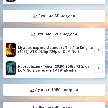
Лучшие SD недели
Лучшие 720p недели
Мудрые парни / Мафиози / The Alto Knights
(2025) WEB-DLRip 720p от DoMiNo &
Настройщик / Tuner (2025) BDRip 720p от
DoMiNo & селезень | P | WinMedia,
Лучшие 1080p недели
Лучшие 4K недели