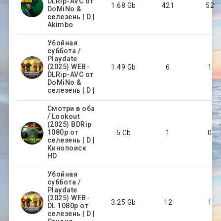
DLRip-AVC от
1.68 Gb
421
52
DoMiNo &
селезень | D |
Akimbo
Убойная
суббота /
Playdate
(2025) WEB-
1.49 Gb
6
1
DLRip-AVC от
DoMiNo &
селезень | D |
Смотри в оба
/ Lookout
(2025) BDRip
1080p от
5 Gb
1
0
селезень | D |
Кинопоиск
HD
Убойная
суббота /
Playdate
(2025) WEB-
3.25 Gb
12
1
DL 1080p от
селезень | D |