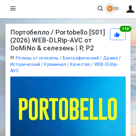
Рей
+
10
Портобелло / Portobello [S01]
(2026) WEB-DLRip-AVC от
DoMiNo & селезень | P, P2
Релизы от селезень
/
Биографический
/
Драма
/
Исторический
/
Криминал
/
Качество
/
WEB-DLRip-
AVC