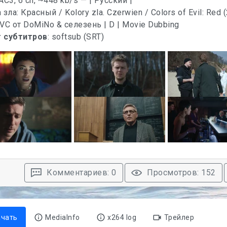
 AC3, 6 ch, ~448 kb/s — | Русский |
 субтитров
: softsub (SRT)
Комментариев: 0
Просмотров: 152
ачать
MediaInfo
x264 log
Трейлер