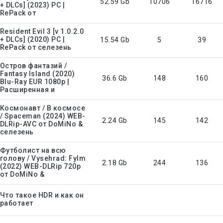
52.59 Gb
10706
16716
+ DLCs] (2023) PC |
RePack от
Resident Evil 3 [v 1.0.2.0
+ DLCs] (2020) PC |
15.54 Gb
5
39
RePack от селезень
Остров фантазий /
Fantasy Island (2020)
36.6 Gb
148
160
Blu-Ray EUR 1080p |
Расширенная и
Космонавт / В космосе
/ Spaceman (2024) WEB-
2.24 Gb
145
142
DLRip-AVC от DoMiNo &
селезень
Футболист на всю
голову / Vysehrad: Fylm
2.18 Gb
244
136
(2022) WEB-DLRip 720p
от DoMiNo &
Что такое HDR и как он
работает