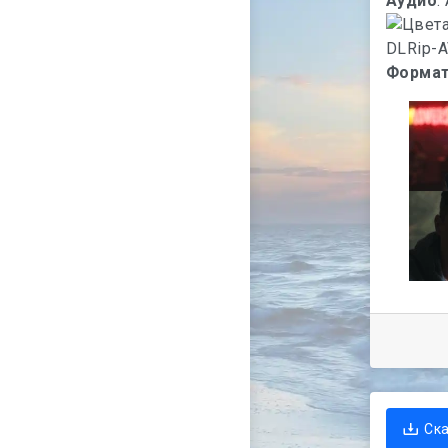
Аудио
:
Формат
Ск