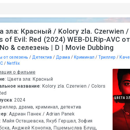
 зла: Красный / Kolory zla. Czerwien /
s of Evil: Red (2024) WEB-DLRip-AVC о
o & селезень | D | Movie Dubbing
ы от селезень
/
Детектив
/
Драма
/
Криминал
/
Триллер
/
Каче
VC
/
Netflix
ация о фильме
ие
: Цвета зла: Красный
альное название
: Kolory zla. Czerwien / Colors
 Red
пуска
: 2024
Триллер, драма, криминал, детектив
сер
: Адриан Панек / Adrian Panek
х
: Майя Осташевска, Якуб Гершал, Зофия
бска, Анджей Конопка, Пшемыслав Блущ,