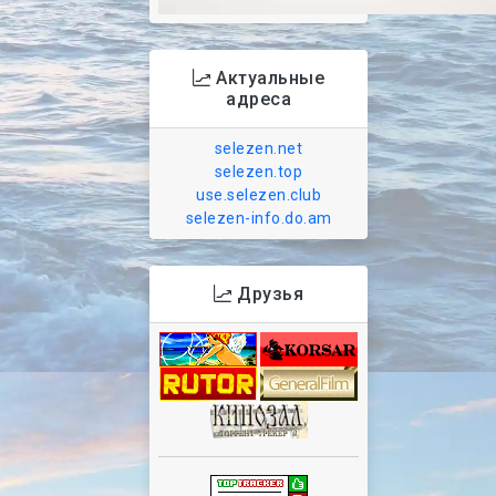
Актуальные
адреса
selezen.net
selezen.top
use.selezen.club
selezen-info.do.am
Друзья