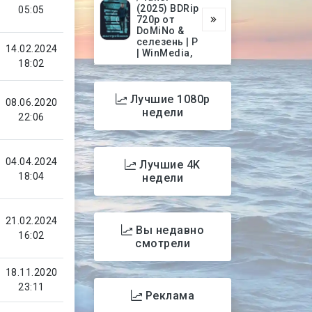
(2025) BDRip
05:05
720p от
DoMiNo &
селезень | P
14.02.2024
| WinMedia,
18:02
Лучшие 1080p
08.06.2020
недели
22:06
04.04.2024
Лучшие 4K
18:04
недели
21.02.2024
Вы недавно
16:02
смотрели
18.11.2020
23:11
Реклама