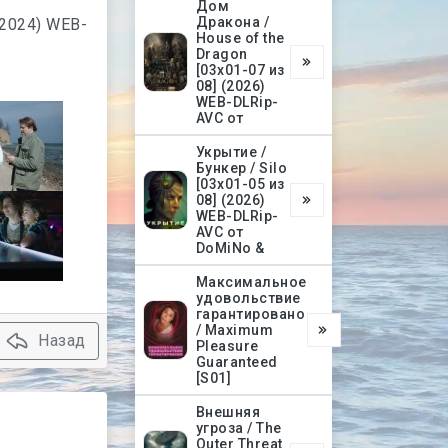
Дом
Дракона /
House of the
Dragon
[03х01-07 из
08] (2026)
WEB-DLRip-
AVC от
Укрытие /
Бункер / Silo
[03х01-05 из
08] (2026)
WEB-DLRip-
AVC от
DoMiNo &
Максимальное
удовольствие
гарантировано
/ Maximum
Назад
Pleasure
Guaranteed
[S01]
Внешняя
угроза / The
Outer Threat