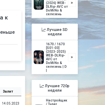
(2026) WEB-
DLRip-AVC от
DoMiNo &
селезень
а к
Лучшие SD
меньше
недели
1670 / 1670
[S01-03]
(2023-2025)
WEB-DLRip-
AVC от
DoMiNo &
селезень | D
|
Лучшие 720p
недели
Залит
Настройщик
14.05.2023
/ Tuner