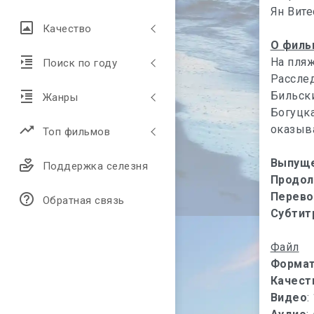
Ян Вите
Качество
О филь
На пляж
Поиск по году
Рассле
Бильски
Жанры
Богуцка
оказыва
Топ фильмов
Выпущ
Поддержка селезня
Продол
Перево
Обратная связь
Субтит
Файл
Форма
Качест
Видео
: