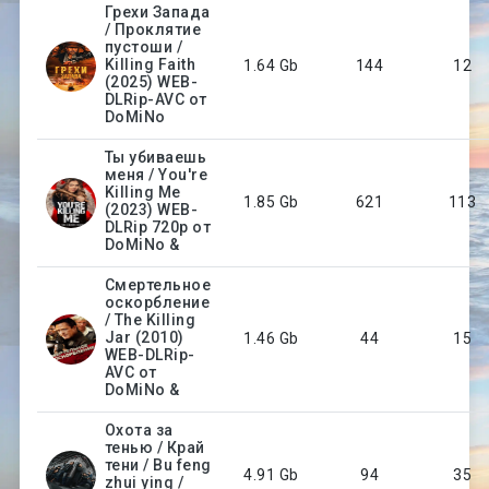
Грехи Запада
/ Проклятие
пустоши /
Killing Faith
1.64 Gb
144
12
(2025) WEB-
DLRip-AVC от
DoMiNo
Ты убиваешь
меня / You're
Killing Me
1.85 Gb
621
113
(2023) WEB-
DLRip 720p от
DoMiNo &
Смертельное
оскорбление
/ The Killing
Jar (2010)
1.46 Gb
44
15
WEB-DLRip-
AVC от
DoMiNo &
Охота за
тенью / Край
тени / Bu feng
4.91 Gb
94
35
zhui ying /