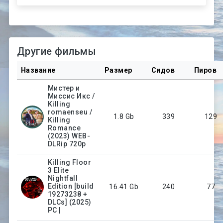
Другие фильмы
Название
Размер
Сидов
Пиров
Мистер и
Миссис Икс /
Killing
romaenseu /
1.8 Gb
339
129
Killing
Romance
(2023) WEB-
DLRip 720p
Killing Floor
3 Elite
Nightfall
Edition [build
16.41 Gb
240
77
19273238 +
DLCs] (2025)
PC |