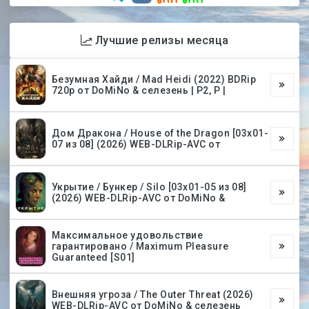
Лучшие релизы месяца
Безумная Хайди / Mad Heidi (2022) BDRip
720p от DoMiNo & селезень | P2, P |
Дом Дракона / House of the Dragon [03х01-
07 из 08] (2026) WEB-DLRip-AVC от
Укрытие / Бункер / Silo [03х01-05 из 08]
(2026) WEB-DLRip-AVC от DoMiNo &
Максимальное удовольствие
гарантировано / Maximum Pleasure
Guaranteed [S01]
Внешняя угроза / The Outer Threat (2026)
WEB-DLRip-AVC от DoMiNo & селезень