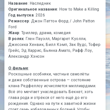
Название
: Наследник
Оригинальное название
: How to Make a Killing
Год выпуска
: 2026
Режиссер
: Джон Паттон Форд / John Patton
Ford
Жанр
: Триллер, драма, комедия
В ролях
: Глен Пауэлл, Маргарет Куолли,
Джессика Хенвик, Билл Кэмп, Зак Вудс, Тофер
Грейс, Эд Харрис, Бьянка Амато, Рафф Лоу,
Александр Хэнсон
О фильме
:
Роскошные особняки, частные самолёты
и даже собственные острова — состояние
клана Редфеллоу исчисляется миллиардами.
Всё это мечтает унаследовать Беккет, хоть
глава рода и отрёкся от него ещё до его
рождения. Однако на пути к заветной жизни
стоят семь избалованных богачей. Чтобы