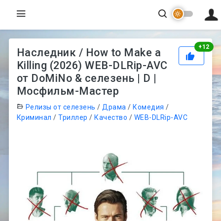
Рей
+
12
Наследник / How to Make a
Killing (2026) WEB-DLRip-AVC
от DoMiNo & селезень | D |
Мосфильм-Мастер
Релизы от селезень
/
Драма
/
Комедия
/
Криминал
/
Триллер
/
Качество
/
WEB-DLRip-AVC