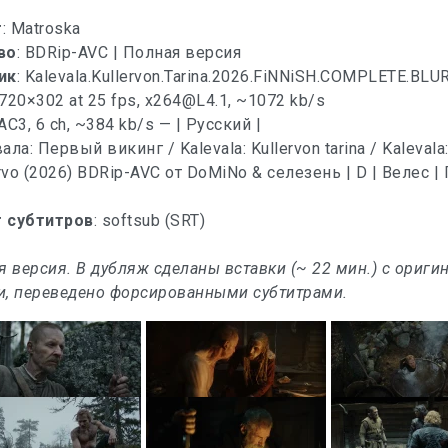
т
: Matroska
во
: BDRip-AVC | Полная версия
ик
: Kalevаla.Kullervon.Tarina.2026.FiNNiSH.COMPLETE.BL
 720×302 at 25 fps,
x264@L4.1
, ~1072 kb/s
 AC3, 6 ch, ~384 kb/s — | Русский |
 субтитров
: softsub (SRT)
я версия. В дубляж сделаны вставки (~ 22 мин.) с ориги
, переведено форсированными субтитрами.