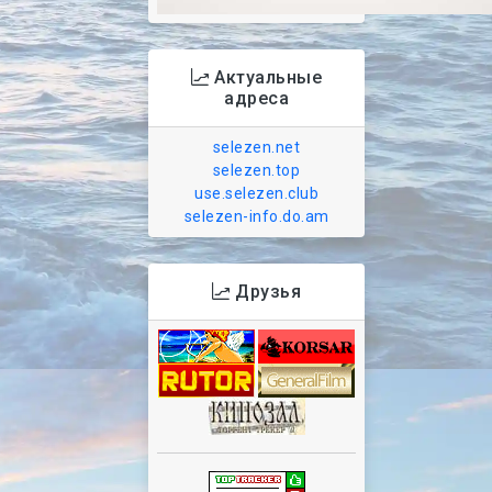
Актуальные
адреса
selezen.net
selezen.top
use.selezen.club
selezen-info.do.am
Друзья