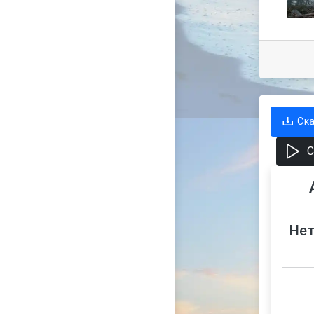
Ск
С
Нет