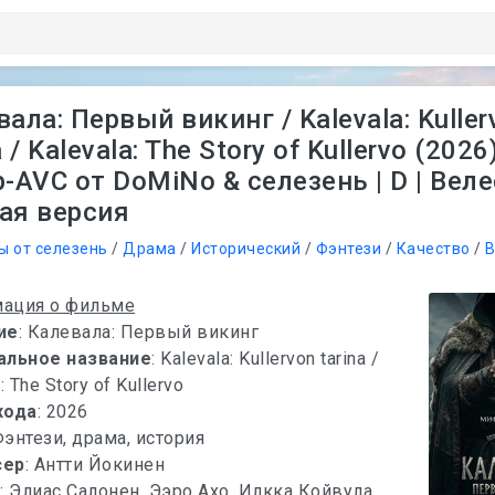
ала: Первый викинг / Kalevala: Kuller
a / Kalevala: The Story of Kullervo (2026
-AVC от DoMiNo & селезень | D | Веле
ая версия
ы от селезень
/
Драма
/
Исторический
/
Фэнтези
/
Качество
/
B
ация о фильме
ие
: Калевала: Первый викинг
альное название
: Kalеvаla: Kullervon tarina /
: The Story of Kullervo
хода
: 2026
Фэнтези, драма, история
сер
: Антти Йокинен
х
: Элиас Салонен, Ээро Ахо, Илкка Койвула,