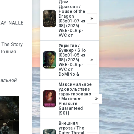
Дом
Дракона /
House of the
Dragon
[03х01-07 из
URAY-NALLE
08] (2026)
WEB-DLRip-
AVC от
Укрытие /
Бункер / Silo
[03х01-05 из
08] (2026)
WEB-DLRip-
AVC от
DoMiNo &
нальной
Максимальное
удовольствие
гарантировано
/ Maximum
Pleasure
Guaranteed
[S01]
Внешняя
угроза / The
Outer Threat