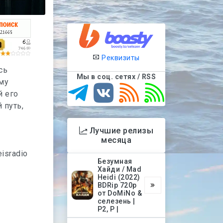
Реквизиты
сь
Мы в соц. сетях / RSS
му
й его
 путь,
Лучшие релизы
месяца
eisradio
Безумная
Хайди / Mad
Heidi (2022)
BDRip 720p
от DoMiNo &
селезень |
P2, P |