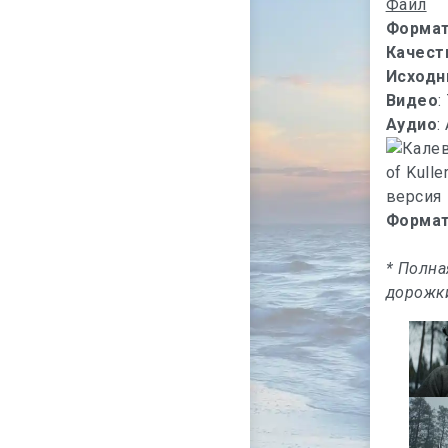
Файл
Форма
Качест
Исходн
Видео
:
Аудио
:
Формат
* Полна
дорожки