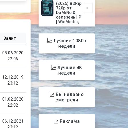
(2025) BDRip
720p от
DoMiNo &
селезень | P
| WinMedia,
Залит
Лучшие 1080p
недели
08.06.2020
22:06
Лучшие 4K
недели
12.12.2019
23:12
Вы недавно
01.02.2020
смотрели
22:02
Реклама
06.12.2021
23:12