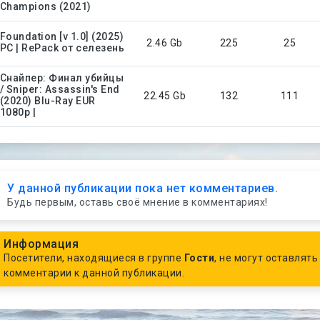
Champions (2021)
Foundation [v 1.0] (2025)
2.46 Gb
225
25
PC | RePack от селезень
Снайпер: Финал убийцы
/ Sniper: Assassin's End
22.45 Gb
132
111
(2020) Blu-Ray EUR
1080p |
У данной публикации пока нет комментариев.
Будь первым, оставь своё мнение в комментариях!
Информация
Посетители, находящиеся в группе
Гости
, не могут оставлять
комментарии к данной публикации.