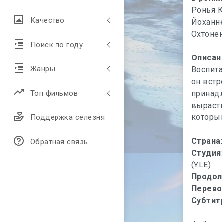
Ронья К
Качество
Йоханн
Охтонен
Поиск по году
Описан
Жанры
Воспита
он встр
принадл
Топ фильмов
вырасти
который
Поддержка селезня
Страна
Обратная связь
Студия
(YLE)
Продол
Перево
Субтит