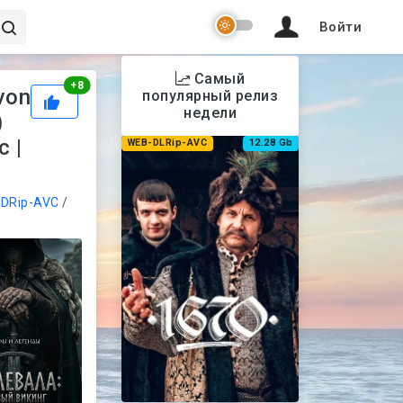
Войти
Самый
Рейтинг
+
8
von
популярный релиз
недели
)
с |
WEB-DLRip-AVC
12.28 Gb
DRip-AVC
/