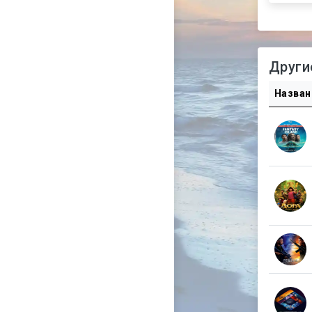
Други
Назван