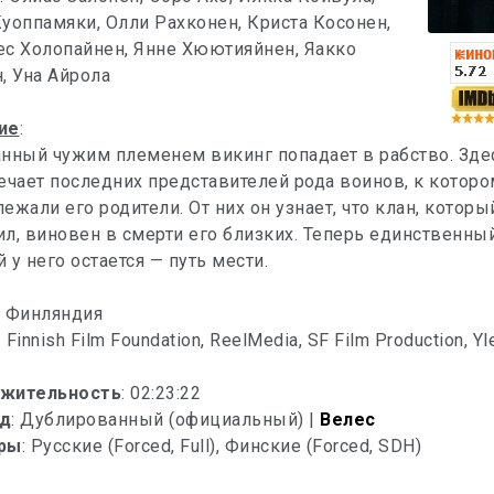
уоппамяки, Олли Рахконен, Криста Косонен,
ес Холопайнен, Янне Хюютияйнен, Яакко
, Уна Айрола
ие
:
нный чужим племенем викинг попадает в рабство. Зде
ечает последних представителей рода воинов, к которо
ежали его родители. От них он узнает, что клан, которы
л, виновен в смерти его близких. Теперь единственный
 у него остается — путь мести.
: Финляндия
: Finnish Film Foundation, ReelMedia, SF Film Production, Yl
жительность
: 02:23:22
д
: Дублированный (официальный) |
Велес
ры
: Русские (Forced, Full), Финские (Forced, SDH)