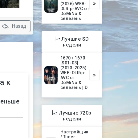
(2026) WEB-
DLRip-AVC от
DoMiNo &
селезень
Назад
Лучшие SD
недели
1670 / 1670
[S01-03]
(2023-2025)
WEB-DLRip-
AVC от
а к
DoMiNo &
селезень | D
|
меньше
Лучшие 720p
недели
Настройщик
/ Tuner