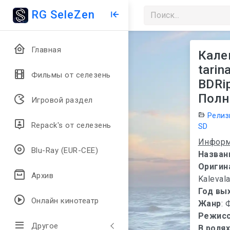
RG SeleZen
Главная
Калев
tarin
Фильмы от селезень
BDRip
Полн
Игровой раздел
Релиз
Repack's от селезень
SD
Информ
Blu-Ray (EUR-CEE)
Назван
Оригин
Архив
Kalеvаla
Год вы
Онлайн кинотеатр
Жанр
: 
Режис
Другое
В роля