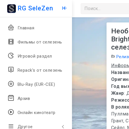
RG SeleZen
Главная
Необ
Brigh
Фильмы от селезень
селез
Игровой раздел
Релиз
Информ
Repack's от селезень
Назван
Оригин
Blu-Ray (EUR-CEE)
Год вы
Жанр
: 
Архив
Режис
В роля
Онлайн кинотеатр
Пуллман
Грант, 
Другое
Сейлс, 