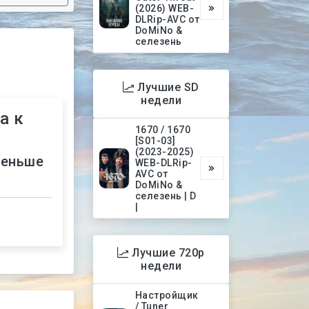
(2026) WEB-
DLRip-AVC от
DoMiNo &
селезень
Лучшие SD
недели
а к
1670 / 1670
[S01-03]
(2023-2025)
меньше
WEB-DLRip-
AVC от
DoMiNo &
селезень | D
|
Лучшие 720p
недели
Настройщик
/ Tuner