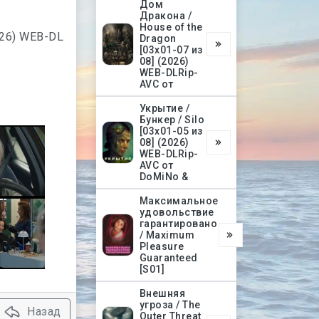
Дом
Дракона /
House of the
Dragon
[03х01-07 из
08] (2026)
WEB-DLRip-
AVC от
Укрытие /
Бункер / Silo
[03х01-05 из
08] (2026)
WEB-DLRip-
AVC от
DoMiNo &
Максимальное
удовольствие
гарантировано
/ Maximum
Pleasure
Guaranteed
[S01]
Внешняя
угроза / The
Назад
Outer Threat