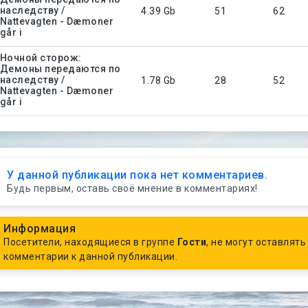
наследству /
4.39 Gb
51
62
Nattevagten - Dæmoner
går i
Ночной сторож:
Демоны передаются по
наследству /
1.78 Gb
28
52
Nattevagten - Dæmoner
går i
У данной публикации пока нет комментариев.
Будь первым, оставь своё мнение в комментариях!
Информация
Посетители, находящиеся в группе
Гости
, не могут оставлять
комментарии к данной публикации.