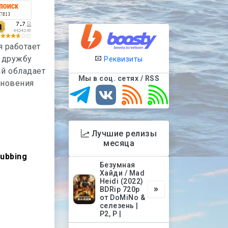
я работает
 дружбу
Реквизиты
й обладает
Мы в соц. сетях / RSS
зновения
Лучшие релизы
месяца
ubbing
Безумная
Хайди / Mad
Heidi (2022)
BDRip 720p
от DoMiNo &
селезень |
P2, P |