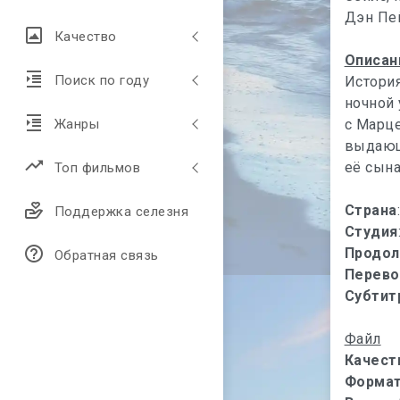
Дэн Пей
Качество
Описан
Поиск по году
История
ночной
с Марц
Жанры
выдающ
её сына
Топ фильмов
Страна
Поддержка селезня
Студия
Продол
Обратная связь
Перево
Субтит
Файл
Качест
Форма