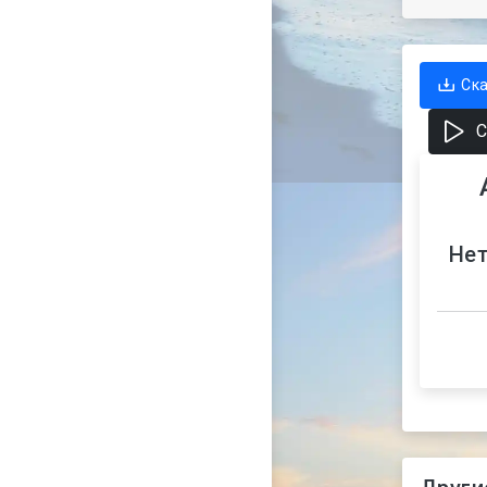
Ск
С
Нет