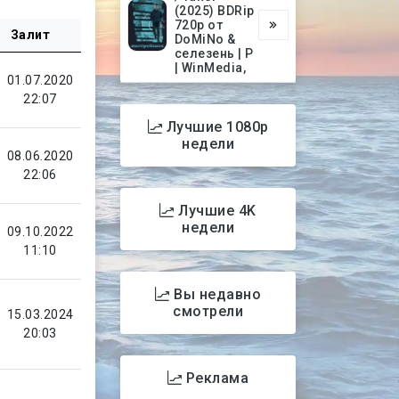
(2025) BDRip
720p от
Залит
DoMiNo &
селезень | P
| WinMedia,
01.07.2020
22:07
Лучшие 1080p
недели
08.06.2020
22:06
Лучшие 4K
недели
09.10.2022
11:10
Вы недавно
смотрели
15.03.2024
20:03
Реклама