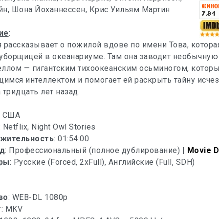
н, Шона Йоханнессен, Крис Уильям Мартин
ие
:
 рассказывает о пожилой вдове по имени Това, котора
 уборщицей в океанариуме. Там она заводит необычную
еллом — гигантским тихоокеанским осьминогом, которы
имся интеллектом и помогает ей раскрыть тайну исче
 тридцать лет назад.
: США
: Netflix, Night Owl Stories
жительность
: 01:54:00
д
: Профессиональный (полное дублирование) |
Movie D
ры
: Русские (Forced, 2xFull), Английские (Full, SDH)
во
: WEB-DL 1080p
т
: MKV