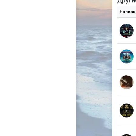
Други
Назван