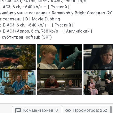
 1920×1080, 24 fps, MPEG-4 AVC, ~5000 kb/s
1
: AC3, 6 ch, ~640 kb/s — | Русский |
2
: E-AC3, 6 ch, ~640 kb/s — | Русский |
3
: E-AC3+Atmos, 6 ch, 768 kb/s — | Английский |
 субтитров
: softsub (SRT)
Комментариев: 0
Просмотров: 262