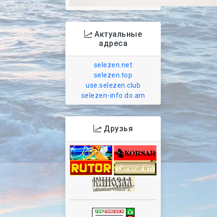
Актуальные
адреса
selezen.net
selezen.top
use.selezen.club
selezen-info.do.am
Друзья