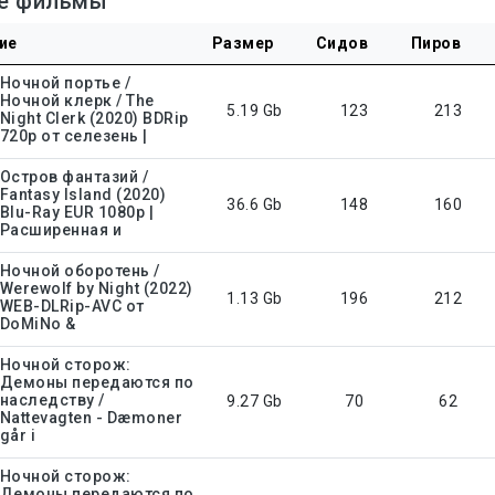
е фильмы
ие
Размер
Сидов
Пиров
Ночной портье /
Ночной клерк / The
5.19 Gb
123
213
Night Clerk (2020) BDRip
720p от селезень |
Остров фантазий /
Fantasy Island (2020)
36.6 Gb
148
160
Blu-Ray EUR 1080p |
Расширенная и
Ночной оборотень /
Werewolf by Night (2022)
1.13 Gb
196
212
WEB-DLRip-AVC от
DoMiNo &
Ночной сторож:
Демоны передаются по
наследству /
9.27 Gb
70
62
Nattevagten - Dæmoner
går i
Ночной сторож:
Демоны передаются по