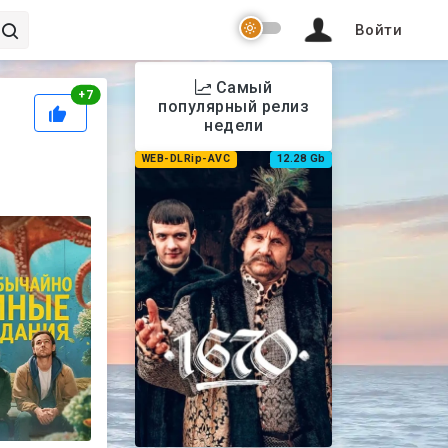
Войти
Самый
Рейтинг
+
7
y
популярный релиз
недели
WEB-DLRip-AVC
12.28 Gb