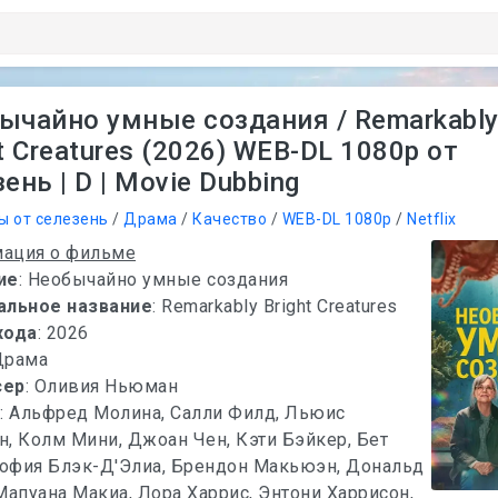
ычайно умные создания / Remarkabl
t Creatures (2026) WEB-DL 1080p от
ень | D | Movie Dubbing
ы от селезень
/
Драма
/
Качество
/
WEB-DL 1080p
/
Netflix
ация о фильме
ие
: Необычайно умные создания
альное название
: Remarkably Bright Creatures
хода
: 2026
Драма
сер
: Оливия Ньюман
х
: Альфред Молина, Салли Филд, Льюис
, Колм Мини, Джоан Чен, Кэти Бэйкер, Бет
София Блэк-Д'Элиа, Брендон Макьюэн, Дональд
Мапуана Макиа, Лора Харрис, Энтони Харрисон,