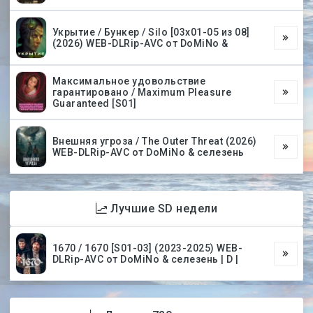
Укрытие / Бункер / Silo [03х01-05 из 08]
(2026) WEB-DLRip-AVC от DoMiNo &
Максимальное удовольствие
гарантировано / Maximum Pleasure
Guaranteed [S01]
Внешняя угроза / The Outer Threat (2026)
WEB-DLRip-AVC от DoMiNo & селезень
Лучшие SD недели
1670 / 1670 [S01-03] (2023-2025) WEB-
DLRip-AVC от DoMiNo & селезень | D |