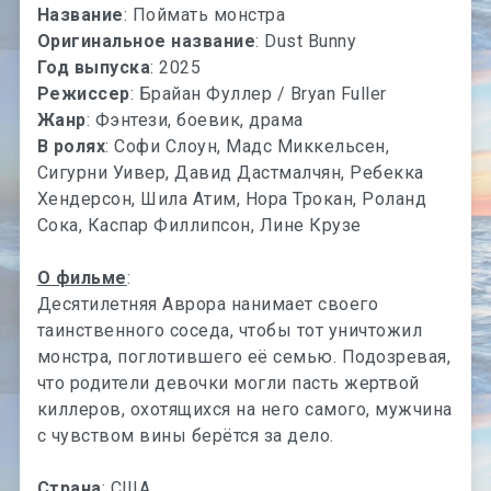
Название
: Поймать монстра
Оригинальное название
: Dust Bunny
Год выпуска
: 2025
Режиссер
: Брайан Фуллер / Bryan Fuller
Жанр
: Фэнтези, боевик, драма
В ролях
: Софи Слоун, Мадс Миккельсен,
Сигурни Уивер, Давид Дастмалчян, Ребекка
Хендерсон, Шила Атим, Нора Трокан, Роланд
Сока, Каспар Филлипсон, Лине Крузе
О фильме
:
Десятилетняя Аврора нанимает своего
таинственного соседа, чтобы тот уничтожил
монстра, поглотившего её семью. Подозревая,
что родители девочки могли пасть жертвой
киллеров, охотящихся на него самого, мужчина
с чувством вины берётся за дело.
Страна
: США