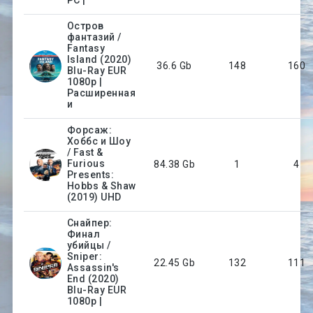
Остров
фантазий /
Fantasy
Island (2020)
36.6 Gb
148
160
Blu-Ray EUR
1080p |
Расширенная
и
Форсаж:
Хоббс и Шоу
/ Fast &
Furious
84.38 Gb
1
4
Presents:
Hobbs & Shaw
(2019) UHD
Снайпер:
Финал
убийцы /
Sniper:
22.45 Gb
132
111
Assassin's
End (2020)
Blu-Ray EUR
1080p |