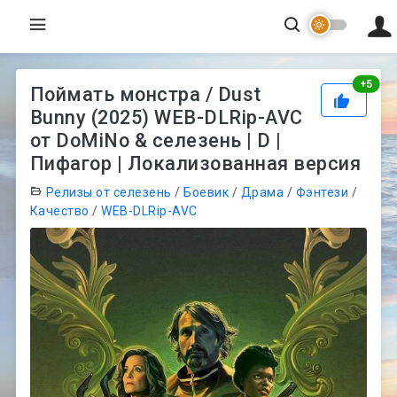
Рей
+
5
Поймать монстра / Dust
Bunny (2025) WEB-DLRip-AVC
от DoMiNo & селезень | D |
Пифагор | Локализованная версия
Релизы от селезень
/
Боевик
/
Драма
/
Фэнтези
/
Качество
/
WEB-DLRip-AVC