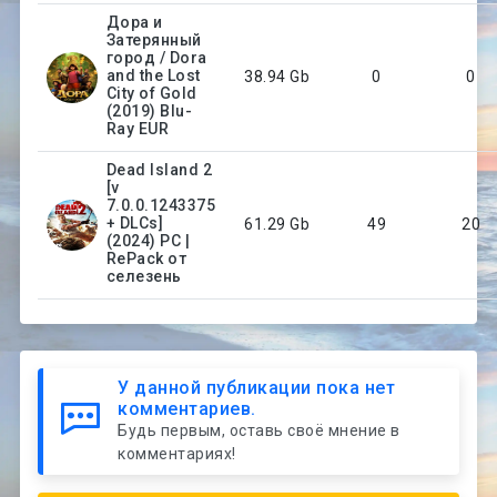
Дора и
Затерянный
город / Dora
and the Lost
38.94 Gb
0
0
City of Gold
(2019) Blu-
Ray EUR
Dead Island 2
[v
7.0.0.1243375
+ DLCs]
61.29 Gb
49
20
(2024) PC |
RePack от
селезень
У данной публикации пока нет
комментариев.
Будь первым, оставь своё мнение в
комментариях!