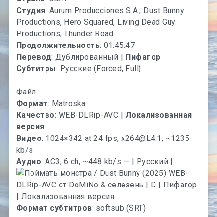
Студия
: Aurum Producciones S.A., Dust Bunny
Productions, Hero Squared, Living Dead Guy
Productions, Thunder Road
Продолжительность
: 01:45:47
Перевод
: Дублированный |
Пифагор
Субтитры
: Русские (Forced, Full)
Файл
Формат
: Matroska
Качество
: WEB-DLRip-AVC |
Локализованная
версия
Видео
: 1024×342 at 24 fps,
x264@L4.1
, ~1235
kb/s
Аудио
: AC3, 6 ch, ~448 kb/s — | Русский |
Формат субтитров
: softsub (SRT)