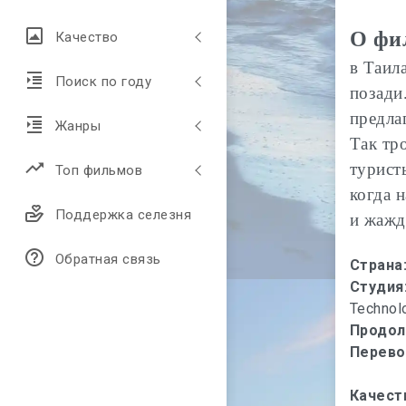
О фи
Качество
в Таил
Поиск по году
позади
предла
Жанры
Так тр
турист
Топ фильмов
когда н
Поддержка селезня
и жажд
Обратная связь
Страна
Студия
Technol
Продол
Перево
Качест