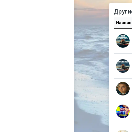
Други
Назван