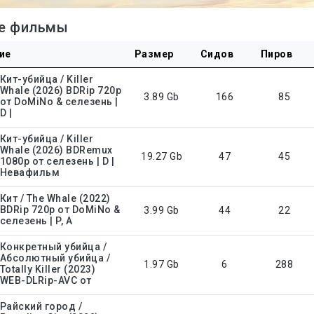
е фильмы
ие
Размер
Сидов
Пиров
Кит-убийца / Killer
Whale (2026) BDRip 720p
3.89 Gb
166
85
от DoMiNo & селезень |
D |
Кит-убийца / Killer
Whale (2026) BDRemux
19.27 Gb
47
45
1080p от селезень | D |
Невафильм
Кит / The Whale (2022)
BDRip 720p от DoMiNo &
3.99 Gb
44
22
селезень | P, A
Конкретный убийца /
Абсолютный убийца /
1.97 Gb
6
288
Totally Killer (2023)
WEB-DLRip-AVC от
Райский город /