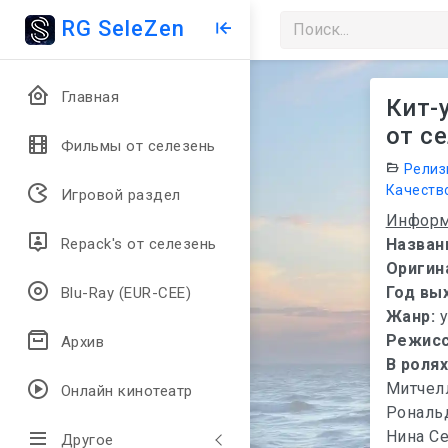
RG SeleZen
Главная
Кит-у
от с
Фильмы от селезень
Релиз
Качеств
Игровой раздел
Информ
Назван
Repack's от селезень
Оригин
Год вы
Blu-Ray (EUR-CEE)
Жанр:
Режис
Архив
В роля
Митчелл
Онлайн кинотеатр
Рональ
Нина С
Другое