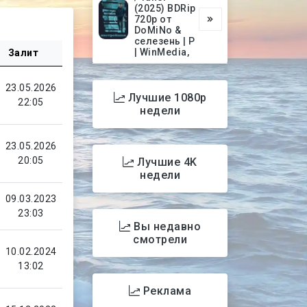
(2025) BDRip
720p от
DoMiNo &
селезень | P
| WinMedia,
Залит
23.05.2026
Лучшие 1080p
22:05
недели
23.05.2026
20:05
Лучшие 4K
недели
09.03.2023
23:03
Вы недавно
смотрели
10.02.2024
13:02
Реклама