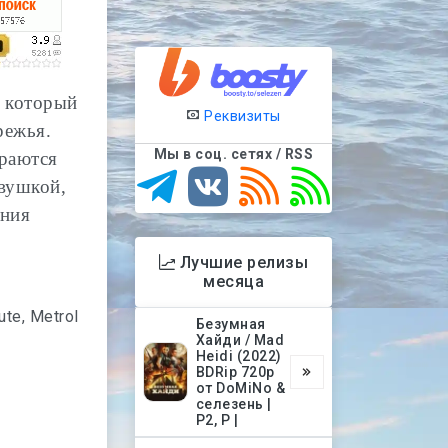
, который
Реквизиты
режья.
Мы в соц. сетях / RSS
ираются
вушкой,
ения
Лучшие релизы
месяца
ute, Metrol
Безумная
Хайди / Mad
Heidi (2022)
BDRip 720p
от DoMiNo &
селезень |
P2, P |