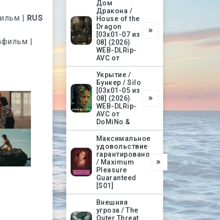
Дом
Дракона /
фильм |
RUS
House of the
Dragon
[03х01-07 из
афильм |
08] (2026)
WEB-DLRip-
AVC от
Укрытие /
Бункер / Silo
[03х01-05 из
08] (2026)
WEB-DLRip-
AVC от
DoMiNo &
Максимальное
удовольствие
гарантировано
/ Maximum
Pleasure
Guaranteed
[S01]
Внешняя
угроза / The
Outer Threat