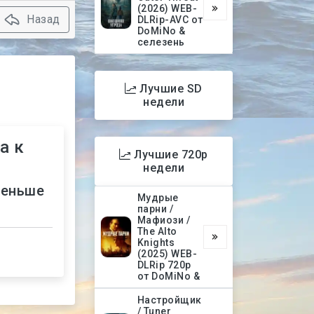
(2026) WEB-
Назад
DLRip-AVC от
DoMiNo &
селезень
Лучшие SD
недели
а к
Лучшие 720p
недели
меньше
Мудрые
парни /
Мафиози /
The Alto
Knights
(2025) WEB-
DLRip 720p
от DoMiNo &
Настройщик
/ Tuner