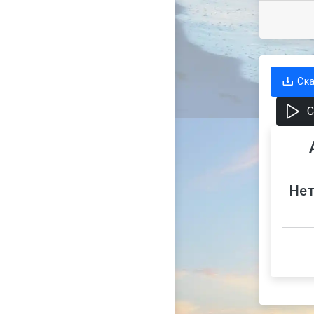
Ск
С
Нет