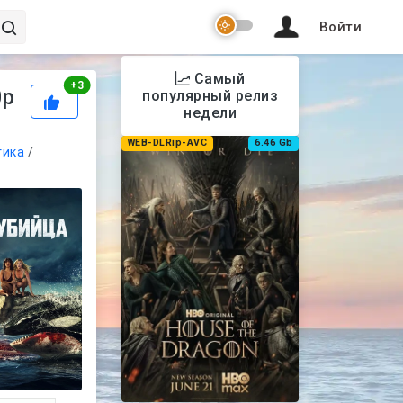
Войти
Самый
Рейтинг
+
3
0p
популярный релиз
недели
WEB-DLRip-AVC
6.46 Gb
тика
/