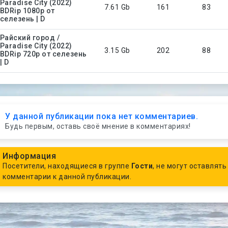
Paradise City (2022)
7.61 Gb
161
83
BDRip 1080p от
селезень | D
Райский город /
Paradise City (2022)
3.15 Gb
202
88
BDRip 720p от селезень
| D
У данной публикации пока нет комментариев.
Будь первым, оставь своё мнение в комментариях!
Информация
Посетители, находящиеся в группе
Гости
, не могут оставлять
комментарии к данной публикации.