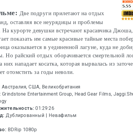
льме:
Две подруги прилетают на отдых
анд, оставляя все неурядицы и проблемы
. На курорте девушки встречают красавчика Джоша
гает показать им самые красивые тайные места побе
оица оказывается в уединенной лагуне, куда не доб
ы. Но райский отдых оборачивается смертельной ло
а них нападает косатка, которая вырвалась из заточ
ет отомстить за годы неволи.
:
Австралия, США, Великобритания
:
Grindstone Entertainment Group, Head Gear Films, Jaggi.Sh
ogy
жительность:
01:29:26
д:
Дублированный | Невафильм
во:
BDRip 1080p