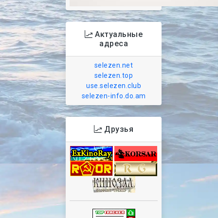
Актуальные
адреса
selezen.net
selezen.top
use.selezen.club
selezen-info.do.am
Друзья