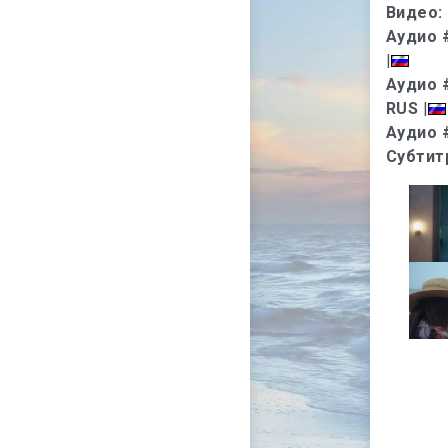
Видео:
Аудио 
|
Аудио 
RUS
|
Аудио 
Субтит