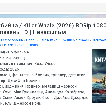
бийца / Killer Whale (2026) BDRip 108
елезень | D | Невафильм
ы от селезень
/
Боевик
/
Детектив
/
Триллер
/
Ужасы
/
Фантас
о
/
BDRip 1080p
/
1080p
ация о фильме
ие:
Кит-убийца
альное название:
Killer Whale
хода:
2026
ужасы, фантастика, боевик, триллер, детектив
сер:
Джо-Энн Бречин
х:
Вирджиния Гарднер, Мелани Джарнсон,
 Хоуп, Миа Грюнвальд, Алиандра Калабрезе,
д Смик, Айзек Кроули, Скотт Джеймс Джордж,
ейбель, Джерсон Роча