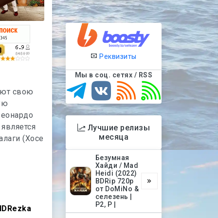
Реквизиты
Мы в соц. сетях / RSS
ают свою
ую
Леонардо
 является
Лучшие релизы
месяца
лаги (Хосе
Безумная
Хайди / Mad
Heidi (2022)
BDRip 720p
от DoMiNo &
селезень |
P2, P |
HDRezka