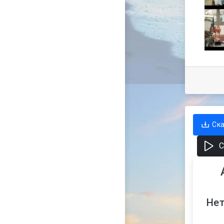
Ск
С
Нет