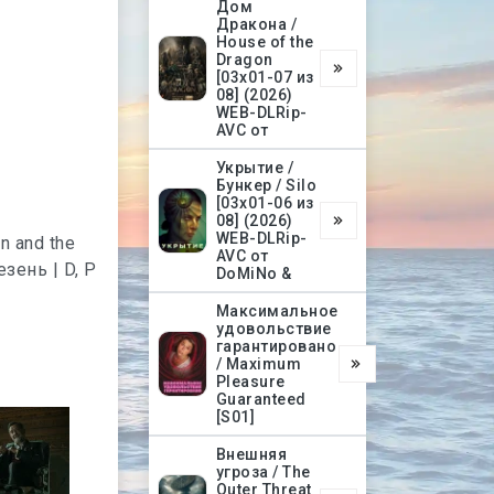
Дом
Дракона /
o
House of the
Dragon
[03х01-07 из
08] (2026)
WEB-DLRip-
AVC от
Укрытие /
Бункер / Silo
[03х01-06 из
08] (2026)
WEB-DLRip-
AVC от
DoMiNo &
Максимальное
удовольствие
гарантировано
/ Maximum
Pleasure
Guaranteed
[S01]
Внешняя
угроза / The
Outer Threat