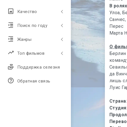
В роля
Качество
Улоа, Б
Санчес,
Поиск по году
Перес
Марта Н
Жанры
О филь
Берлин 
Топ фильмов
команду
Севиль
Поддержка селезня
да Винч
лишь с
Обратная связь
Луис Га
Страна
Студия
Продол
Перево