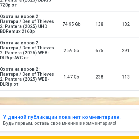
720p от
Охота на воров 2:
Пантера / Den of Thieves
74.95 Gb
138
132
2: Pantera (2025) UHD
BDRemux 2160p
Охота на воров 2:
Пантера / Den of Thieves
2.59 Gb
675
291
2: Pantera (2025) WEB-
DLRip-AVC от
Охота на воров 2:
Пантера / Den of Thieves
1.47 Gb
238
113
2: Pantera (2025) WEB-
DLRip от
У данной публикации пока нет комментариев.
Будь первым, оставь своё мнение в комментариях!