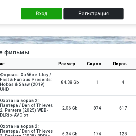
Вход
Регистрация
е фильмы
ие
Размер
Сидов
Пиров
Форсаж: Хоббс и Шоу /
Fast & Furious Presents:
84.38 Gb
1
4
Hobbs & Shaw (2019)
UHD
Охота на воров 2:
Пантера / Den of Thieves
2.06 Gb
874
617
2: Pantera (2025) WEB-
DLRip-AVC от
Охота на воров 2:
Пантера / Den of Thieves
6.34 Gb
174
128
2: Pantera (2025) BDRip