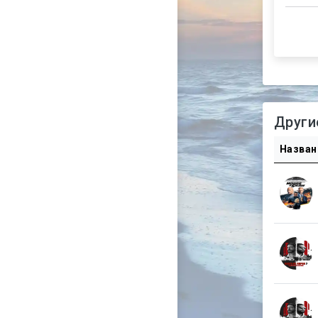
Други
Назван