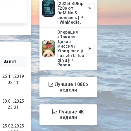
(2025) BDRip
720p от
DoMiNo &
селезень | P
| WinMedia,
Операция
«Панда».
Дикая
миссия /
Xiong mao ji
hua zhi bi luo
qi yu ji /
Залит
Panda
25.11.2019
02:11
Лучшие 1080p
недели
30.01.2025
23:01
Лучшие 4K
недели
25.02.2025