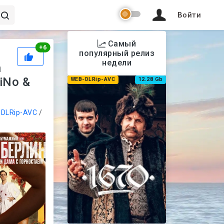
Войти
Самый
Рейтинг
+
6
популярный релиз
недели
n
iNo &
WEB-DLRip-AVC
12.28 Gb
DLRip-AVC
/