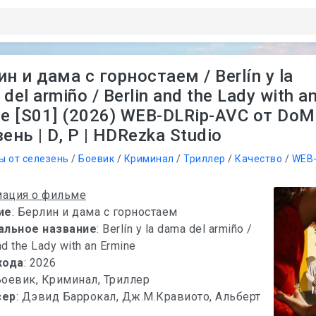
н и дама с горностаем / Berlín y la
del armiño / Berlin and the Lady with a
ne [S01] (2026) WEB-DLRip-AVC от DoM
ень | D, P | HDRezka Studio
ы от селезень
/
Боевик
/
Криминал
/
Триллер
/
Качество
/
WEB-
ация о фильме
ие
: Берлин и дама с горностаем
альное название
: Berlín y la dama del armiño /
nd the Lady with an Ermine
хода
: 2026
Боевик, Криминал, Триллер
сер
: Дэвид Баррокал, Дж.М.Кравиото, Альберт