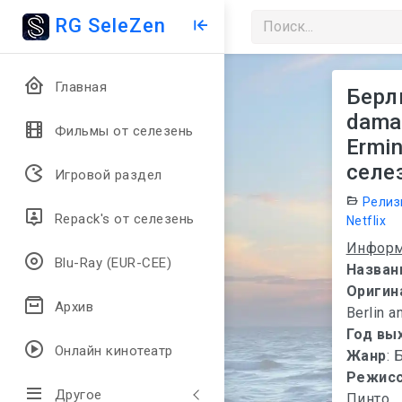
RG SeleZen
Главная
Берли
dama 
Фильмы от селезень
Ermi
селез
Игровой раздел
Релиз
Repack's от селезень
Netflix
Информ
Blu-Ray (EUR-CEE)
Назван
Оригин
Архив
Berlin a
Год вы
Онлайн кинотеатр
Жанр
: 
Режис
Другое
Пинто