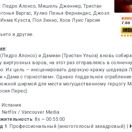
х
: Педро Алонсо, Мишель Дженнер, Тристан
егонья Варгас, Хулио Пенья Фернандес, Джоэл
 Инма Куэста, Пол Зинно, Хосе Луис Гарсия
ьето и другие.
ме
:
(Педро Алонсо) и Дамиан (Тристан Ульоа) вновь собир
 виртуозных воров, на этот раз отправляясь в солнечн
ю. Их цель — инсценировать дерзкую кражу шедевра 
и «Дама с горностаем». Однако поддельное ограбление
ложной ширмой для мести могущественному герцогу Ма
рсия Перес).
: Испания
: Netflix / Vancouver Media
жительность
: 8x ~ 00:55:00
д 1
: Профессиональный (многоголосый закадровый) |