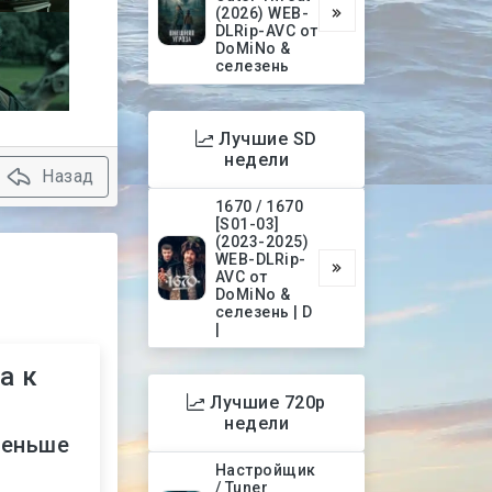
(2026) WEB-
DLRip-AVC от
DoMiNo &
селезень
Лучшие SD
недели
Назад
1670 / 1670
[S01-03]
(2023-2025)
WEB-DLRip-
AVC от
DoMiNo &
селезень | D
|
а к
Лучшие 720p
недели
меньше
Настройщик
/ Tuner