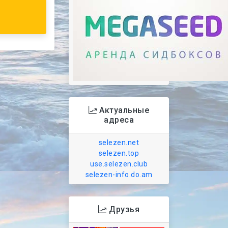
Актуальные
адреса
selezen.net
selezen.top
use.selezen.club
selezen-info.do.am
Друзья