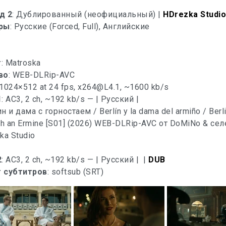
д 2
: Дублированный (неофициальный) |
HDrezka Studi
ры
: Русские (Forced, Full), Английские
т
: Matroska
во
: WEB-DLRip-AVC
 1024×512 at 24 fps,
x264@L4.1
, ~1600 kb/s
1
: AC3, 2 ch, ~192 kb/s — | Русский |
2
: AC3, 2 ch, ~192 kb/s — | Русский |
|
DUB
 субтитров
: softsub (SRT)