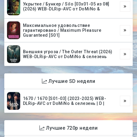
Укрытие / Бункер / Silo [03х01-05 из 08]
(2026) WEB-DLRip-AVC от DoMiNo &
Максимальное удовольствие
гарантировано / Maximum Pleasure
Guaranteed [S01]
Внешняя угроза / The Outer Threat (2026)
WEB-DLRip-AVC от DoMiNo & селезень
Лучшие SD недели
1670 / 1670 [S01-03] (2023-2025) WEB-
DLRip-AVC от DoMiNo & селезень | D |
Лучшие 720p недели