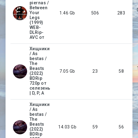
piernas /
Between
Your
1.46 Gb
506
283
Legs
(1999)
WEB-
DLRip-
AVC от
Хищники
/ As
bestas /
The
Beasts
7.05 Gb
23
58
(2022)
BDRip
720p от
селезень
| D, P, A
Хищники
/ As
bestas /
The
Beasts
14.03 Gb
59
56
(2022)
BDRip