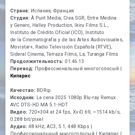
Страна:
Испания, Франция
Студия:
À Punt Media, Crea SGR, Entre Medina
y Genaro, Halley Production, Ikiru Films S.L.,
Instituto de Crédito Oficial (ICO), Instituto
de la Cinematografia y de las Artes Audiovisuales,
Movistar+, Radio Televisión Española (RTVE),
Sideral Cinema, Terraza Films, La, Turanga Films
Продолжительность:
01:46:13
Перевод:
Профессиональный многоголосый |
Кипарис
Качество:
BDRip
Исходник
: La cena 2025 1080p Blu-ray Remux
AVC DTS-HD MA 5.1-HDT
Видео:
720×304 at 24 fps, XviD 69, ~1514 kb/s,
0.288 bit/pixel
Аудио:
48 kHz, AC3, 5.1, 448 Kbps |
Профессиональный многоголосый | Кипарис |