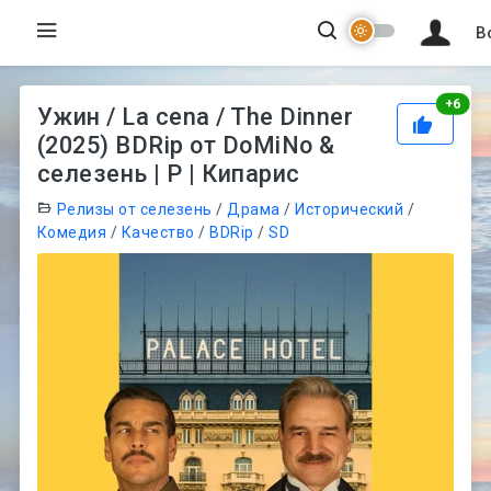
В
Рей
+
6
Ужин / La cena / The Dinner
(2025) BDRip от DoMiNo &
селезень | P | Кипарис
Релизы от селезень
/
Драма
/
Исторический
/
Комедия
/
Качество
/
BDRip
/
SD