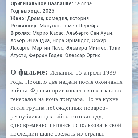
Оригинальное название:
La cena
Год выхода:
2025
Жанр:
Драма, комедия, история
Режиссер:
Мануэль Гомес Перейра
В ролях:
Марио Касас, Альберто Сан Хуан,
Асьер Эчеандиа, Нора Эрнандес, Оскар
Ласарте, Мартин Паэс, Эльвира Мингес, Тони
Агусти, Ферран Гадеа, Элеасар Ортис
О фильме:
Испания, 15 апреля 1939
года. Прошло две недели после окончания
войны. Франко приглашает своих главных
генералов на ночь триумфа. Но на кухне
отеля группа побежденных поваров-
республиканцев тайно готовит еду,
одновременно пытаясь использовать свой
последний шанс сбежать из страны.