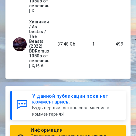
1080p от
селезень
| D
Хищники
/ As
bestas /
The
Beasts
37.48 Gb
1
499
(2022)
BDRemux
1080p от
селезень
| D, P, A
У данной публикации пока нет
комментариев.
Будь первым, оставь своё мнение в
комментариях!
Информация
Посетители, находящиеся в группе