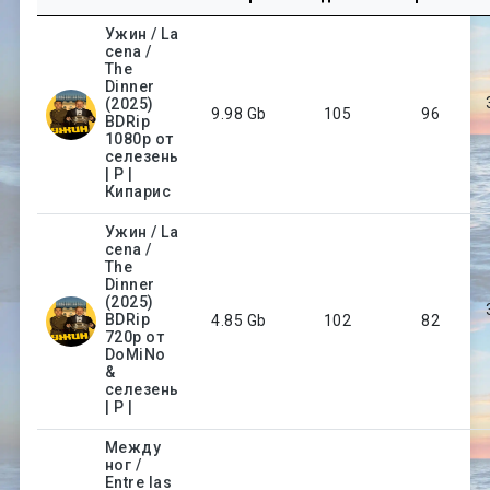
Ужин / La
cena /
The
Dinner
(2025)
9.98 Gb
105
96
BDRip
1080p от
селезень
| P |
Кипарис
Ужин / La
cena /
The
Dinner
(2025)
BDRip
4.85 Gb
102
82
720p от
DoMiNo
&
селезень
| P |
Между
ног /
Entre las