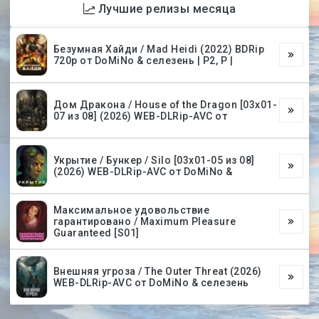
Лучшие релизы месяца
Безумная Хайди / Mad Heidi (2022) BDRip
720p от DoMiNo & селезень | P2, P |
Дом Дракона / House of the Dragon [03х01-
07 из 08] (2026) WEB-DLRip-AVC от
Укрытие / Бункер / Silo [03х01-05 из 08]
(2026) WEB-DLRip-AVC от DoMiNo &
Максимальное удовольствие
гарантировано / Maximum Pleasure
Guaranteed [S01]
Внешняя угроза / The Outer Threat (2026)
WEB-DLRip-AVC от DoMiNo & селезень