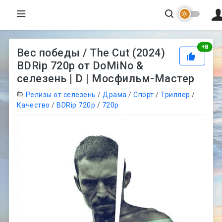
Рей
+
8
Вес победы / The Cut (2024)
BDRip 720p от DoMiNo &
селезень | D | Мосфильм-Мастер
Релизы от селезень
/
Драма
/
Спорт
/
Триллер
/
Качество
/
BDRip 720p
/
720p