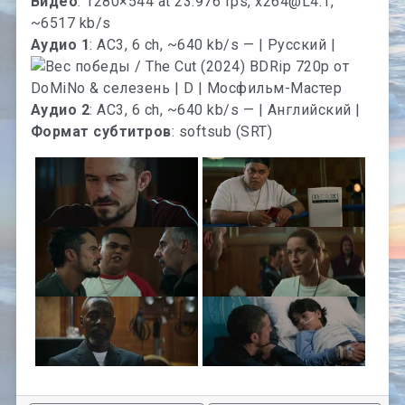
Видео
: 1280×544 at 23.976 fps,
x264@L4.1
,
~6517 kb/s
Аудио 1
: AC3, 6 ch, ~640 kb/s — | Русский |
Аудио 2
: AC3, 6 ch, ~640 kb/s — | Английский |
Формат субтитров
: softsub (SRT)