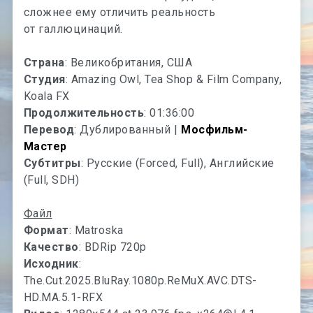
сложнее ему отличить реальность
от галлюцинаций.
Страна
: Великобритания, США
Студия
: Amazing Owl, Tea Shop & Film Company,
Koala FX
Продолжительность
: 01:36:00
Перевод
: Дублированный |
Мосфильм-
Мастер
Субтитры
: Русские (Forced, Full), Английские
(Full, SDH)
Файл
Формат
: Matroska
Качество
: BDRip 720p
Исходник
:
The.Cut.2025.BluRay.1080p.ReMuX.AVC.DTS-
HD.MA.5.1-RFX