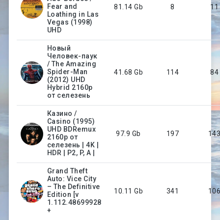
Fear and
81.14 Gb
8
11
Loathing in Las
Vegas (1998)
UHD
Новый
Человек-паук
/ The Amazing
Spider-Man
41.68 Gb
114
84
(2012) UHD
Hybrid 2160p
от селезень
Казино /
Casino (1995)
UHD BDRemux
97.9 Gb
197
14
2160p от
селезень | 4K |
HDR | P2, P, A |
Grand Theft
Auto: Vice City
– The Definitive
10.11 Gb
341
10
Edition [v
1.112.48699928
+