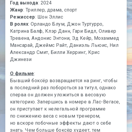
Год выхода
: 2024
Жанр
: Триллер, драма, спорт
Режиссер
: Шон Эллис
В ролях
: Орландо Блум, Джон Туртурро,
Катрина Балф, Клэр Данн, Гари Бидл, Оливер
Тревена, Андонис Энтони, Эд Кейр, Мохаммед
Мансарай, Джеймс Райт, Даниэль Льюис, Нил
Александр Смит, Билли Херринг, Крис
Джинези
О фильме
:
Бывший боксёр возвращается на ринг, чтобы
в последний раз побороться за титул, однако
сперва он должен уложиться в весовую
категорию. Запершись в номере в Лас-Вегасе,
он приступает к нелегальной программе
по снижению веса с новым тренером,
но вскоре побочные эффекты дают о себе
знать. Чем больше боксёр худеет, тем