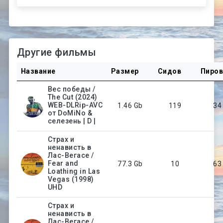
Другие фильмы
Название
Размер
Сидов
Пиро
Вес победы /
The Cut (2024)
WEB-DLRip-AVC
1.46 Gb
119
34
от DoMiNo &
селезень | D |
Страх и
ненависть в
Лас-Вегасе /
Fear and
77.3 Gb
10
63
Loathing in Las
Vegas (1998)
UHD
Страх и
ненависть в
Лас-Вегасе /