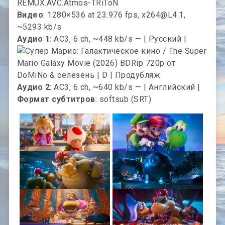
REMUX.AVC.Atmos-TRiToN
Видео
: 1280×536 at 23.976 fps,
x264@L4.1
,
~5293 kb/s
Аудио 1
: AC3, 6 ch, ~448 kb/s — | Русский |
Аудио 2
: AC3, 6 ch, ~640 kb/s — | Английский |
Формат субтитров
: softsub (SRT)