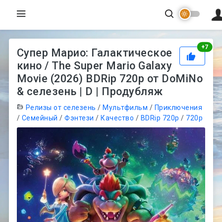
Рей
+
7
Супер Марио: Галактическое
кино / The Super Mario Galaxy
Movie (2026) BDRip 720p от DoMiNo
& селезень | D | Продубляж
Релизы от селезень
/
Мультфильм
/
Приключения
/
Семейный
/
Фэнтези
/
Качество
/
BDRip 720p
/
720p