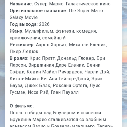
Название
: Супер Марио: Галактическое кино
Оригинальное название
: The Super Mario
Galaxy Movie
Год выхода
: 2026
Жанр
: Мультфильм, фэнтези, комедия,
приключения, семейный
Режиссер
: Аарон Хорват, Михаэль Еленик,
Пьер Ледюк
В ролях
: Крис Пратт, Дональд Гловер, Бри
Ларсон, Вирджиния Даре Еленик, Бенни
Сэфди, Кевин Майкл Ричардсон, Чарли Дэй,
Кигэн-Майкл Ки, Аня Тейлор-Джой, Эрик
Бауза, Джек Блэк, Роксана Ортега, Луис
Гусман, Исса Рэй, Глен Пауэлл
О фильме
:
После победы над Боузером и спасения
Бруклина Марио сталкивается со злобным
альянсом Варио и Боузера-младшего. Теперь