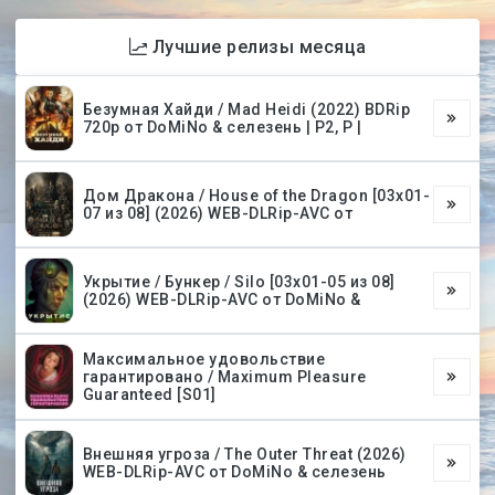
Лучшие релизы месяца
Безумная Хайди / Mad Heidi (2022) BDRip
720p от DoMiNo & селезень | P2, P |
Дом Дракона / House of the Dragon [03х01-
07 из 08] (2026) WEB-DLRip-AVC от
Укрытие / Бункер / Silo [03х01-05 из 08]
(2026) WEB-DLRip-AVC от DoMiNo &
Максимальное удовольствие
гарантировано / Maximum Pleasure
Guaranteed [S01]
Внешняя угроза / The Outer Threat (2026)
WEB-DLRip-AVC от DoMiNo & селезень