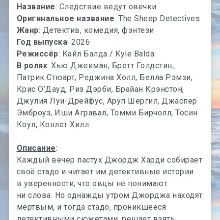
Название
: Следствие ведут овечки
Оригинальное название
: The Sheep Detectives
Жанр
: Детектив, комедия, фэнтези
Год выпуска
: 2026
Режиссёр
: Кайл Балда / Kyle Balda
В ролях
: Хью Джекман, Бретт Голдстин,
Патрик Стюарт, Реджина Холл, Белла Рэмзи,
Крис О’Дауд, Риз Дэрби, Брайан Крэнстон,
Джулия Луи-Дрейфус, Аруп Шергил, Джаспер
Эмброуз, Иши Агравал, Томми Бирчолл, Тосин
Коул, Конлет Хилл
Описание
:
Каждый вечер пастух Джордж Харди собирает
своё стадо и читает им детективные истории
в уверенности, что овцы не понимают
ни слова. Но однажды утром Джорджа находят
мёртвым, и тогда стадо, проникшееся
детективными сюжетами, решает взять