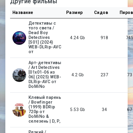
Другие фильмы
Название
Размер
Сидов
Пиро
Детективы с
того света /
Dead Boy
Detectives
4.24 Gb
918
74
[S01] (2024)
WEB-DLRip-AVC
от
Арт-детективы
/ Art Detectives
[01x01-06 из
4.2 Gb
237
73
06] (2025) WEB-
DLRip-AVC от
DoMiNo
Клевый парень
/ Bowfinger
(1999) BDRip
5.53 Gb
34
67
720p от
DoMiNo &
селезень | D, Р,
Резкий /