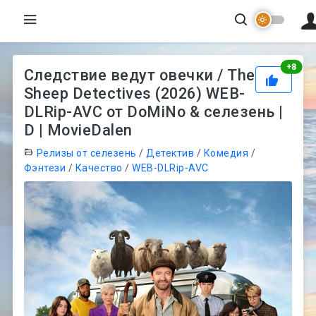
Рей
+
8
Следствие ведут овечки / The
Sheep Detectives (2026) WEB-
DLRip-AVC от DoMiNo & селезень |
D | MovieDalen
Релизы от селезень
/
Детектив
/
Комедия
/
Фэнтези
/
Качество
/
WEB-DLRip-AVC