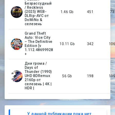
Безрассудный
/ Reckless
(2025) WEB-
1.46 Gb
451
73
DLRip-AVC от
DoMiNo &
селезень
Grand Theft
Auto: Vice City
– The Definitive
10.11 Gb
342
10
Edition [v
1.112.48699928
+
Дни грома /
Days of
Thunder (1990)
UHD BDRemux
56 Gb
198
11
2160p от
селезень | 4K |
HDR |
У данной публикации пока нет