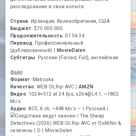
расследование в свои копыта.
Страна
: Ирландия, Великобритания, США
Бюджет
: $75 000 000
Продолжительность
: 01:54:34
Перевод
: Профессиональный
(дублированный) |
MovieDalen
Субтитры
: Русские (Forced, Full), английские
Файл
Формат
: Matroska
Качество
: WEB-DLRip-AVC |
AMZN
Видео
: 1024×512 at 24 fps,
x264@L4.1
, ~1802
kb/s
Аудио
: AC3, 6 ch, ~448 kb/s — | Русский |