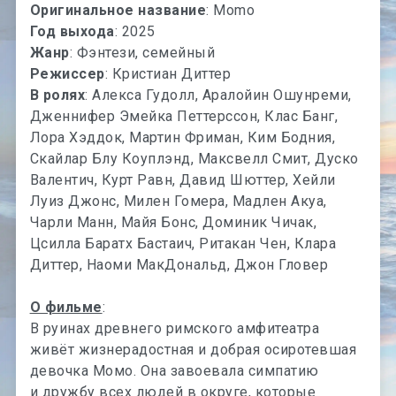
Оригинальное название
: Momo
Год выхода
: 2025
Жанр
: Фэнтези, семейный
Режиссер
: Кристиан Диттер
В ролях
: Алекса Гудолл, Аралойин Ошунреми,
Дженнифер Эмейка Петтерссон, Клас Банг,
Лора Хэддок, Мартин Фриман, Ким Бодния,
Скайлар Блу Коуплэнд, Максвелл Смит, Дуско
Валентич, Курт Равн, Давид Шюттер, Хейли
Луиз Джонс, Милен Гомера, Мадлен Акуа,
Чарли Манн, Майя Бонс, Доминик Чичак,
Цсилла Баратх Бастаич, Ритакан Чен, Клара
Диттер, Наоми МакДональд, Джон Гловер
О фильме
:
В руинах древнего римского амфитеатра
живёт жизнерадостная и добрая осиротевшая
девочка Момо. Она завоевала симпатию
и дружбу всех людей в округе, которые