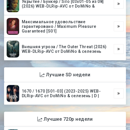
Укрытие / Бункер / Silo [03х01-05 из 08]
(2026) WEB-DLRip-AVC от DoMiNo &
Максимальное удовольствие
гарантировано / Maximum Pleasure
Guaranteed [S01]
Внешняя угроза / The Outer Threat (2026)
WEB-DLRip-AVC от DoMiNo & селезень
Лучшие SD недели
1670 / 1670 [S01-03] (2023-2025) WEB-
DLRip-AVC от DoMiNo & селезень | D |
Лучшие 720p недели