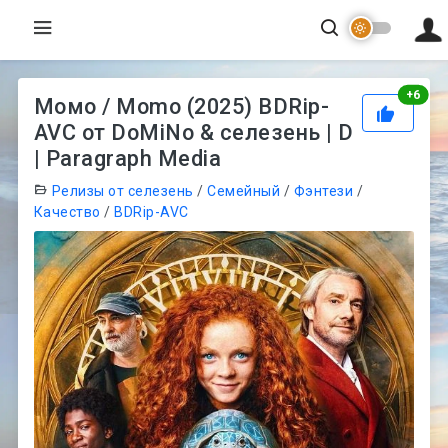
Рей
+
6
Момо / Momo (2025) BDRip-
AVC от DoMiNo & селезень | D
| Paragraph Media
Релизы от селезень
/
Семейный
/
Фэнтези
/
Качество
/
BDRip-AVC