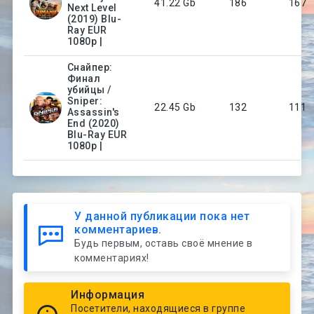
41.22 Gb
186
167
Next Level
(2019) Blu-
Ray EUR
1080p |
Снайпер:
Финал
убийцы /
Sniper:
22.45 Gb
132
111
Assassin's
End (2020)
Blu-Ray EUR
1080p |
У данной публикации пока нет
комментариев.
Будь первым, оставь своё мнение в
комментариях!
Информация
Посетители, находящиеся в группе