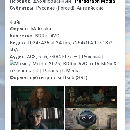
Перевод
: Дублированный |
Paragraph Media
Субтитры
: Русские (Forced), Английские
Файл
Формат
: Matroska
Качество
: BDRip-AVC
Видео
: 1024×426 at 24 fps,
x264@L4.1
, ~1879
kb/s
Аудио
: AC3, 6 ch, ~384 kb/s — | Русский |
Формат субтитров
: softsub (SRT)