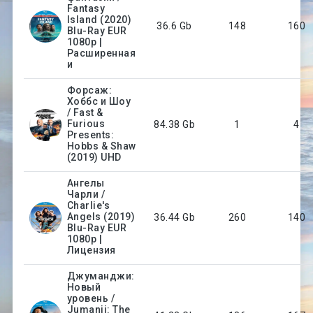
Fantasy
Island (2020)
36.6 Gb
148
160
Blu-Ray EUR
1080p |
Расширенная
и
Форсаж:
Хоббс и Шоу
/ Fast &
Furious
84.38 Gb
1
4
Presents:
Hobbs & Shaw
(2019) UHD
Ангелы
Чарли /
Charlie's
Angels (2019)
36.44 Gb
260
140
Blu-Ray EUR
1080p |
Лицензия
Джуманджи:
Новый
уровень /
Jumanji: The