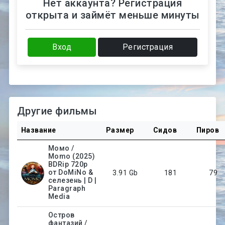
Нет аккаунта? Регистрация
открыта и займёт меньше минуты
Вход
Регистрация
Другие фильмы
Название
Размер
Сидов
Пиров
Момо /
Momo (2025)
BDRip 720p
от DoMiNo &
3.91 Gb
181
79
селезень | D |
Paragraph
Media
Остров
фантазий /