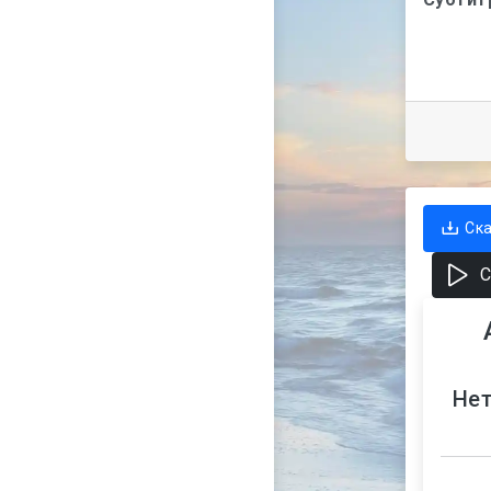
Ск
С
Нет