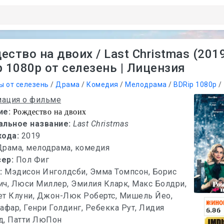
ство на двоих / Last Christmas (201
p 1080p от селезень | Лицензия
ы от селезень
/
Драма
/
Комедия
/
Мелодрама
/
BDRip 1080p
/
ация о фильме
ие:
Рождество на двоих
альное название:
Last Christmas
хода:
2019
Драма, мелодрама, комедия
сер:
Пол Фиг
х:
Мэдисон Инголдсби, Эмма Томпсон, Борис
ч, Люси Миллер, Эмилия Кларк, Макс Болдри,
ет Клуни, Джон-Люк Робертс, Мишель Йео,
афар, Генри Голдинг, Ребекка Рут, Лидия
д, Патти ЛюПон