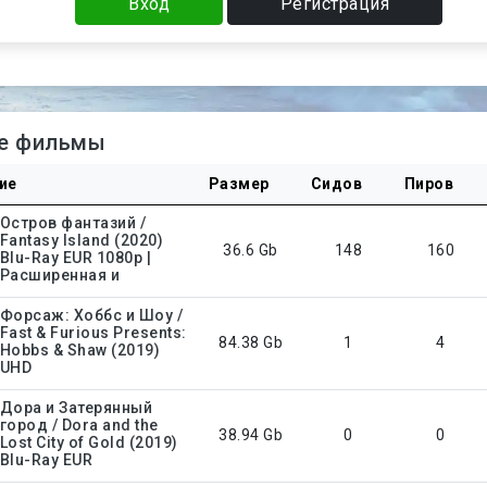
Вход
Регистрация
е фильмы
ие
Размер
Сидов
Пиров
Остров фантазий /
Fantasy Island (2020)
36.6 Gb
148
160
Blu-Ray EUR 1080p |
Расширенная и
Форсаж: Хоббс и Шоу /
Fast & Furious Presents:
84.38 Gb
1
4
Hobbs & Shaw (2019)
UHD
Дора и Затерянный
город / Dora and the
38.94 Gb
0
0
Lost City of Gold (2019)
Blu-Ray EUR