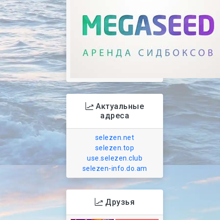
Актуальные
адреса
selezen.net
selezen.top
use.selezen.club
selezen-info.do.am
Друзья