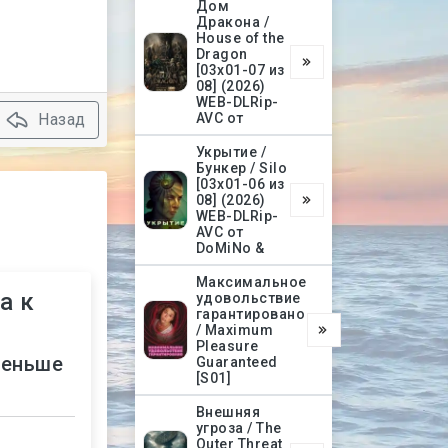
Дом
Дракона /
House of the
Dragon
[03х01-07 из
08] (2026)
WEB-DLRip-
Назад
AVC от
Укрытие /
Бункер / Silo
[03х01-06 из
08] (2026)
WEB-DLRip-
AVC от
DoMiNo &
Максимальное
а к
удовольствие
гарантировано
/ Maximum
Pleasure
меньше
Guaranteed
[S01]
Внешняя
угроза / The
Outer Threat