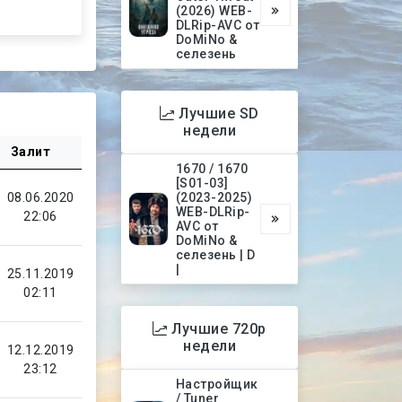
(2026) WEB-
DLRip-AVC от
DoMiNo &
селезень
Лучшие SD
недели
Залит
1670 / 1670
[S01-03]
08.06.2020
(2023-2025)
WEB-DLRip-
22:06
AVC от
DoMiNo &
селезень | D
|
25.11.2019
02:11
Лучшие 720p
недели
12.12.2019
23:12
Настройщик
/ Tuner