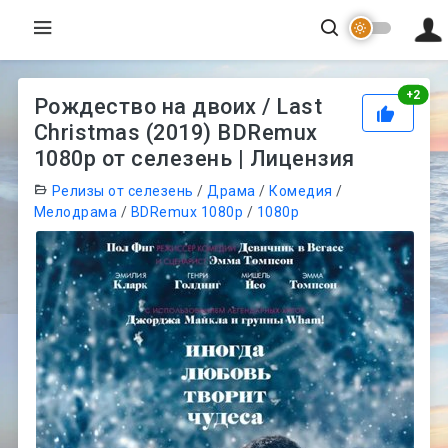
Рей
+
2
Рождество на двоих / Last
Christmas (2019) BDRemux
1080p от селезень | Лицензия
Релизы от селезень
/
Драма
/
Комедия
/
Мелодрама
/
BDRemux 1080p
/
1080p