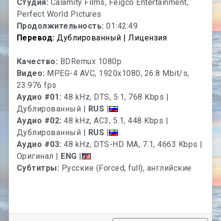
Студия:
Calamity Films, Feigco Entertainment,
Perfect World Pictures
Продолжительность:
01:42:49
Перевод:
Дублированный | Лицензия
Качество:
BDRemux 1080p
Видео:
MPEG-4 AVC, 1920x1080, 26.8 Mbit/s,
23.976 fps
Аудио #01:
48 kHz, DTS, 5.1, 768 Kbps |
Дублированный |
RUS
|
Аудио #02:
48 kHz, AC3, 5.1, 448 Kbps |
Дублированный |
RUS
|
Аудио #03:
48 kHz, DTS-HD MA, 7.1, 4663 Kbps |
Оригинал |
ENG
|
Субтитры:
Русские (Forced, full), английские