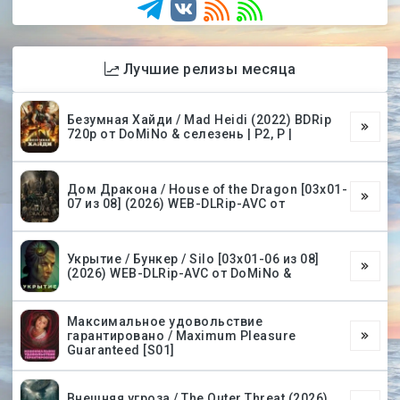
Лучшие релизы месяца
Безумная Хайди / Mad Heidi (2022) BDRip
720p от DoMiNo & селезень | P2, P |
Дом Дракона / House of the Dragon [03х01-
07 из 08] (2026) WEB-DLRip-AVC от
Укрытие / Бункер / Silo [03х01-06 из 08]
(2026) WEB-DLRip-AVC от DoMiNo &
Максимальное удовольствие
гарантировано / Maximum Pleasure
Guaranteed [S01]
Внешняя угроза / The Outer Threat (2026)