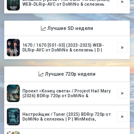
WEB-DLRip-AVC от DoMiNo & селезень
Лучшие SD недели
1670 / 1670 [S01-03] (2023-2025) WEB-
DLRip-AVC от DoMiNo & селезень | D |
Лучшие 720p недели
Проект «Конец света» / Project Hail Mary
(2026) BDRip 720p от DoMiNo &
Настройщик / Tuner (2025) BDRip 720p от
DoMiNo & селезень | P | WinMedia,