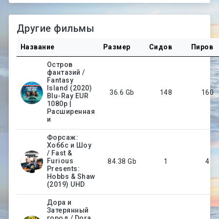
Другие фильмы
Название
Размер
Сидов
Пиров
Остров
фантазий /
Fantasy
Island (2020)
36.6 Gb
148
160
Blu-Ray EUR
1080p |
Расширенная
и
Форсаж:
Хоббс и Шоу
/ Fast &
Furious
84.38 Gb
1
4
Presents:
Hobbs & Shaw
(2019) UHD
Дора и
Затерянный
город / Dora