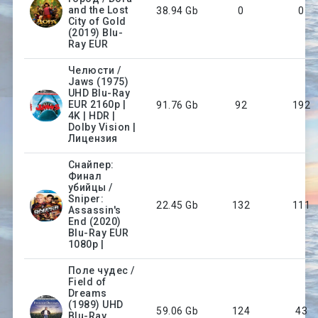
and the Lost
38.94 Gb
0
0
City of Gold
(2019) Blu-
Ray EUR
Челюсти /
Jaws (1975)
UHD Blu-Ray
EUR 2160p |
91.76 Gb
92
192
4K | HDR |
Dolby Vision |
Лицензия
Снайпер:
Финал
убийцы /
Sniper:
22.45 Gb
132
111
Assassin's
End (2020)
Blu-Ray EUR
1080p |
Поле чудес /
Field of
Dreams
(1989) UHD
59.06 Gb
124
43
Blu-Ray