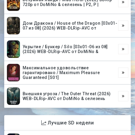
720p от DoMiNo & селезень | P2, P |
Дом Дракона / House of the Dragon [03х01-
07 из 08] (2026) WEB-DLRip-AVC от
Укрытие / Бункер / Silo [03х01-06 из 08]
(2026) WEB-DLRip-AVC от DoMiNo &
Максимальное удовольствие
гарантировано / Maximum Pleasure
Guaranteed [S01]
Внешняя угроза / The Outer Threat (2026)
WEB-DLRip-AVC от DoMiNo & селезень
Лучшие SD недели