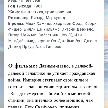
Return of the Jedi
Год выхода:
1983
Жанр:
Фантастика, приключения
Режиссер:
Ричард Маркуэнд
В ролях:
Марк Хэмилл, Харрисон Форд, Кэрри
Фишер, Билли Ди Уильямс, Энтони Дэниелс,
Питер Мейхью, Себастьян Шоу (I), Иэн
МакДайармид, Фрэнк Оз, Джеймс Эрл Джонс,
Дэвид Праус, Алек Гиннесс
О фильме:
Давным-давно, в далёкой-
далёкой галактике не утихает гражданская
война. Империя стягивает свои силы и
готовит к завершению строительство новой
«Звезды смерти» – боевой космической
станции, значительно более мощной, чем
первая. Люк Скайуокер, применяя