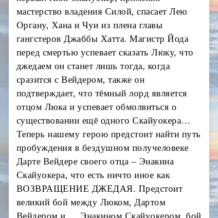
мастерство владения Силой, спасает Лею
Органу, Хана и Чуи из плена главы
гангстеров Джаббы Хатта. Магистр Йода
перед смертью успевает сказать Люку, что
джедаем он станет лишь тогда, когда
сразится с Вейдером, также он
подтверждает, что тёмный лорд является
отцом Люка и успевает обмолвиться о
существовании ещё одного Скайуокера…
Теперь нашему герою предстоит найти путь
пробуждения в бездушном получеловеке
Дарте Вейдере своего отца – Энакина
Скайуокера, что есть ничто иное как
ВОЗВРАЩЕНИЕ ДЖЕДАЯ. Предстоит
великий бой между Люком, Дартом
Вейдером и … Энакином Скайуокером, бой