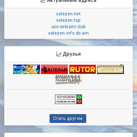
Актуальные адреса
selezen.net
selezen.top
use.selezen.club
selezen-info.do.am
Друзья
Стать другом