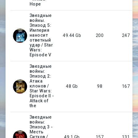
Hope
Звездные
войны.
Эпизод 5:
Империя
наносит
49.44 Gb
200
247
ответный
удар / Star
Wars:
Episode V
Звездные
войны:
Эпизод 2:
Атака
клонов /
48 Gb
98
167
Star Wars:
Episode II -
Attack of
the
Звездные
войны:
Эпизод 3 -
Месть
Ситхов /
49.1 Gb
157
131