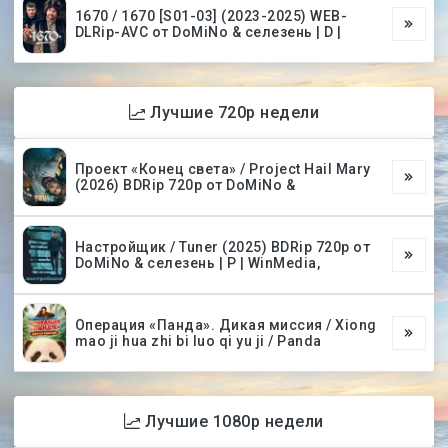
1670 / 1670 [S01-03] (2023-2025) WEB-
DLRip-AVC от DoMiNo & селезень | D |
Лучшие 720p недели
Проект «Конец света» / Project Hail Mary
(2026) BDRip 720p от DoMiNo &
Настройщик / Tuner (2025) BDRip 720p от
DoMiNo & селезень | P | WinMedia,
Операция «Панда». Дикая миссия / Xiong
mao ji hua zhi bi luo qi yu ji / Panda
Лучшие 1080p недели