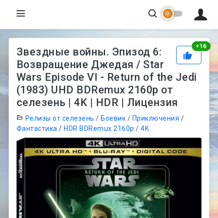
Рей
+
16
Звездные войны. Эпизод 6:
Возвращение Джедая / Star
Wars Episode VI - Return of the Jedi
(1983) UHD BDRemux 2160p от
селезень | 4K | HDR | Лицензия
Релизы от селезень
/
Боевик
/
Приключения
/
Фантастика
/
HDR BDRemux 2160p
/
4K