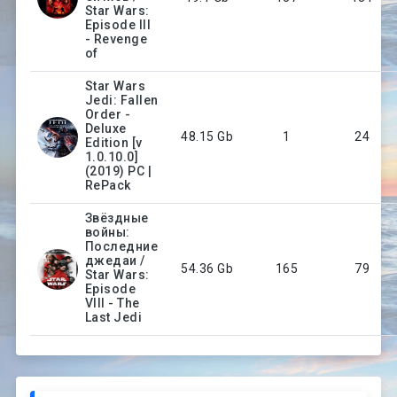
Star Wars:
Episode III
- Revenge
of
Star Wars
Jedi: Fallen
Order -
Deluxe
48.15 Gb
1
24
Edition [v
1.0.10.0]
(2019) PC |
RePack
Звёздные
войны:
Последние
джедаи /
54.36 Gb
165
79
Star Wars:
Episode
VIII - The
Last Jedi