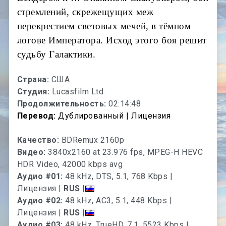
стремлений, скрежещущих меж
перекрестием световых мечей, в тёмном
логове Императора. Исход этого боя решит
судьбу Галактики.
Страна:
США
Студия:
Lucasfilm Ltd.
Продолжительность:
02:14:48
Перевод:
Дублированный | Лицензия
Качество:
BDRemux 2160p
Видео:
3840x2160 at 23.976 fps, MPEG-H HEVC
HDR Video, 42000 kbps avg
Аудио #01:
48 kHz, DTS, 5.1, 768 Kbps |
Лицензия |
RUS
|
Аудио #02:
48 kHz, AC3, 5.1, 448 Kbps |
Лицензия |
RUS
|
Аудио #03:
48 kHz, TrueHD, 7.1, 5523 Kbps |