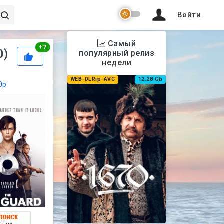
Войти
Самый
Рейтинг
+
7
0)
популярный релиз
недели
WEB-DLRip-AVC
12.28 Gb
0p