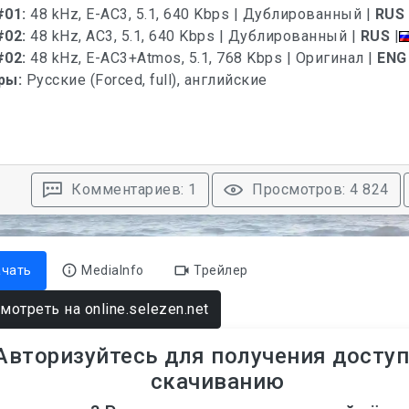
#01:
48 kHz, E-AC3, 5.1, 640 Kbps | Дублированный |
RUS
#02:
48 kHz, AC3, 5.1, 640 Kbps | Дублированный |
RUS
|
#02:
48 kHz, E-AC3+Atmos, 5.1, 768 Kbps | Оригинал |
ENG
ры:
Русские (Forced, full), английские
Комментариев: 1
Просмотров: 4 824
ачать
MediaInfo
Трейлер
мотреть на online.selezen.net
Авторизуйтесь для получения доступ
скачиванию