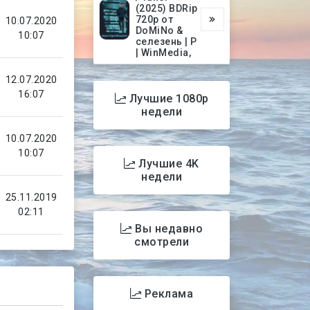
(2025) BDRip
720p от
10.07.2020
DoMiNo &
10:07
селезень | P
| WinMedia,
12.07.2020
16:07
Лучшие 1080p
недели
10.07.2020
10:07
Лучшие 4K
недели
25.11.2019
02:11
Вы недавно
смотрели
Реклама