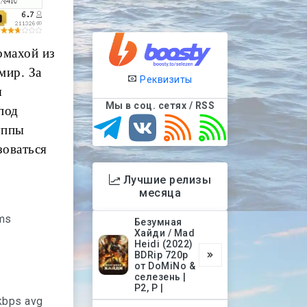
омахой из
мир. За
Реквизиты
я
Мы в соц. сетях / RSS
под
уппы
зоваться
Лучшие релизы
месяца
lms
Безумная
Хайди / Mad
Heidi (2022)
BDRip 720p
от DoMiNo &
селезень |
P2, P |
kbps avg