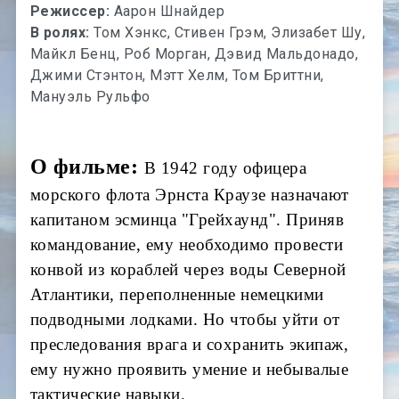
Режиссер:
Аарон Шнайдер
В ролях:
Том Хэнкс, Стивен Грэм, Элизабет Шу,
Майкл Бенц, Роб Морган, Дэвид Мальдонадо,
Джими Стэнтон, Мэтт Хелм, Том Бриттни,
Мануэль Рульфо
О фильме:
В 1942 году офицера
морского флота Эрнста Краузе назначают
капитаном эсминца "Грейхаунд". Приняв
командование, ему необходимо провести
конвой из кораблей через воды Северной
Атлантики, переполненные немецкими
подводными лодками. Но чтобы уйти от
преследования врага и сохранить экипаж,
ему нужно проявить умение и небывалые
тактические навыки.