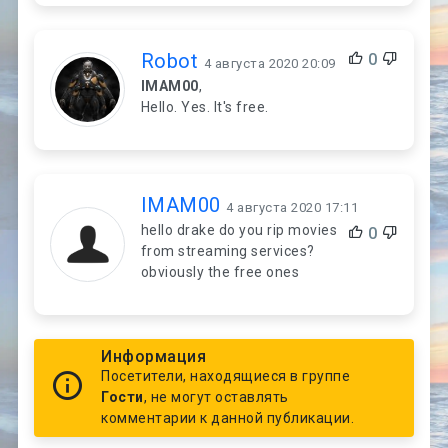
Robot
0
4 августа 2020 20:09
IMAM00
,
Hello. Yes. It's free.
IMAM00
4 августа 2020 17:11
hello drake do you rip movies
0
from streaming services?
obviously the free ones
Информация
Посетители, находящиеся в группе
Гости
, не могут оставлять
комментарии к данной публикации.