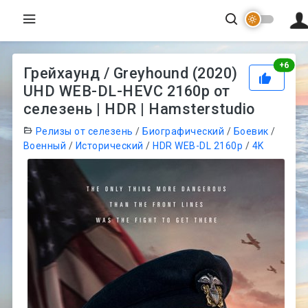
Рей
+
6
Грейхаунд / Greyhound (2020)
UHD WEB-DL-HEVC 2160p от
селезень | HDR | Hamsterstudio
Релизы от селезень
/
Биографический
/
Боевик
/
Военный
/
Исторический
/
HDR WEB-DL 2160p
/
4K