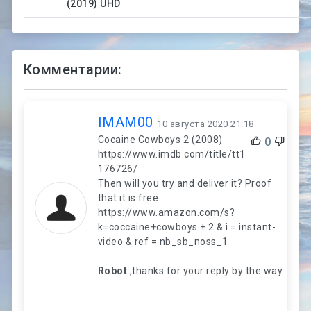
(2019) UHD
Комментарии:
IMAM00
10 августа 2020 21:18
Cocaine Cowboys 2 (2008)
0
https://www.imdb.com/title/tt1
176726/
Then will you try and deliver it? Proof
that it is free
https://www.amazon.com/s?
k=coccaine+cowboys + 2 & i = instant-
video & ref = nb_sb_noss_1
Robot
,thanks for your reply by the way