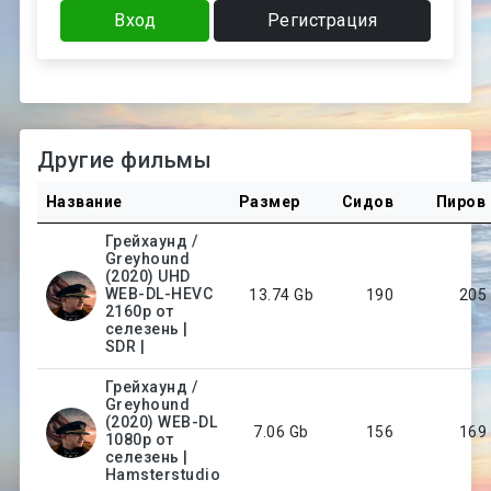
Вход
Регистрация
Другие фильмы
Название
Размер
Сидов
Пиров
Грейхаунд /
Greyhound
(2020) UHD
WEB-DL-HEVC
13.74 Gb
190
205
2160p от
селезень |
SDR |
Грейхаунд /
Greyhound
(2020) WEB-DL
7.06 Gb
156
169
1080p от
селезень |
Hamsterstudio