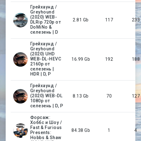
Грейхаунд /
Greyhound
(2020) WEB-
2.81 Gb
117
233
DLRip 720p от
DoMiNo &
селезень | D
Грейхаунд /
Greyhound
(2020) UHD
WEB-DL-HEVC
16.99 Gb
192
188
2160p от
селезень |
HDR | D, P
Грейхаунд /
Greyhound
(2020) WEB-DL
8.13 Gb
70
127
1080p от
селезень | D, P
Форсаж:
Хоббс и Шоу /
Fast & Furious
84.38 Gb
1
4
Presents:
Hobbs & Shaw