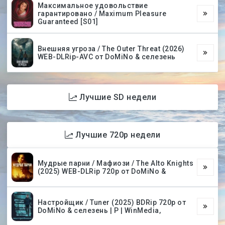
Максимальное удовольствие
гарантировано / Maximum Pleasure
Guaranteed [S01]
Внешняя угроза / The Outer Threat (2026)
WEB-DLRip-AVC от DoMiNo & селезень
Лучшие SD недели
Лучшие 720p недели
Мудрые парни / Мафиози / The Alto Knights
(2025) WEB-DLRip 720p от DoMiNo &
Настройщик / Tuner (2025) BDRip 720p от
DoMiNo & селезень | P | WinMedia,