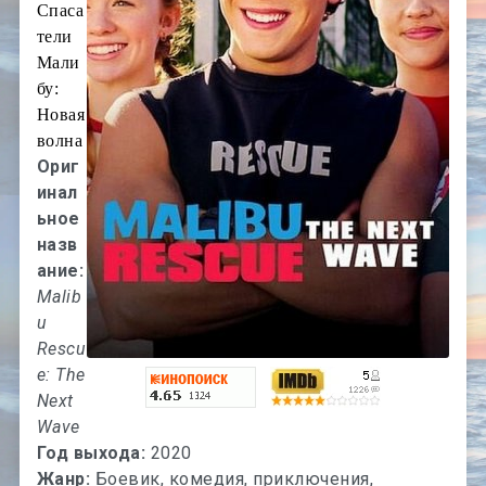
Спаса
тели
Мали
бу:
Новая
волна
Ориг
инал
ьное
назв
ание:
Malib
u
Rescu
e: The
Next
Wave
Год выхода:
2020
Жанр:
Боевик, комедия, приключения,