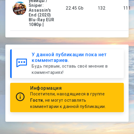
убийцы /
Sniper:
22.45 Gb
132
111
Assassin's
End (2020)
Blu-Ray EUR
1080p |
У данной публикации пока нет
комментариев.
Будь первым, оставь своё мнение в
комментариях!
Информация
Посетители, находящиеся в группе
Гости
, не могут оставлять
комментарии к данной публикации.