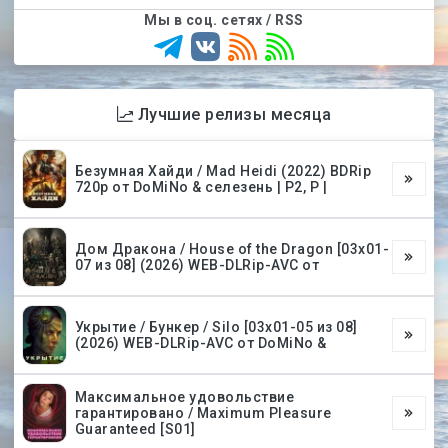
Мы в соц. сетях / RSS
Лучшие релизы месяца
Безумная Хайди / Mad Heidi (2022) BDRip
720p от DoMiNo & селезень | P2, P |
Дом Дракона / House of the Dragon [03х01-
07 из 08] (2026) WEB-DLRip-AVC от
Укрытие / Бункер / Silo [03х01-05 из 08]
(2026) WEB-DLRip-AVC от DoMiNo &
Максимальное удовольствие
гарантировано / Maximum Pleasure
Guaranteed [S01]