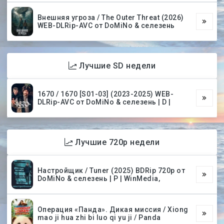
Внешняя угроза / The Outer Threat (2026)
WEB-DLRip-AVC от DoMiNo & селезень
Лучшие SD недели
1670 / 1670 [S01-03] (2023-2025) WEB-
DLRip-AVC от DoMiNo & селезень | D |
Лучшие 720p недели
Настройщик / Tuner (2025) BDRip 720p от
DoMiNo & селезень | P | WinMedia,
Операция «Панда». Дикая миссия / Xiong
mao ji hua zhi bi luo qi yu ji / Panda