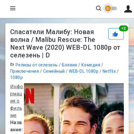
Рей
+
2
Спасатели Малибу: Новая
волна / Malibu Rescue: The
Next Wave (2020) WEB-DL 1080p от
селезень | D
Релизы от селезень
/
Боевик
/
Комедия
/
Приключения
/
Семейный
/
WEB-DL 1080p
/
Netflix
/
1080p
Инфо
рмац
ия о
филь
ме
Назв
ание: