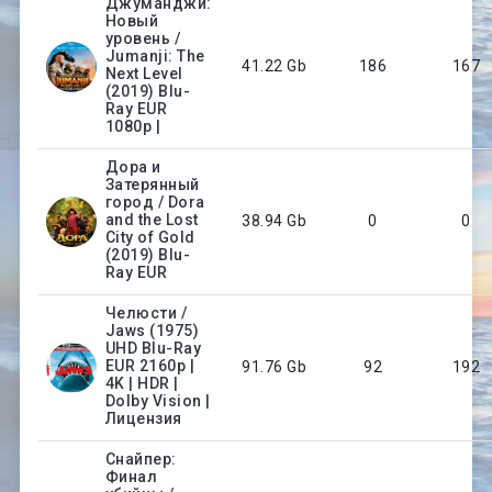
Джуманджи:
Новый
уровень /
Jumanji: The
41.22 Gb
186
167
Next Level
(2019) Blu-
Ray EUR
1080p |
Дора и
Затерянный
город / Dora
and the Lost
38.94 Gb
0
0
City of Gold
(2019) Blu-
Ray EUR
Челюсти /
Jaws (1975)
UHD Blu-Ray
EUR 2160p |
91.76 Gb
92
192
4K | HDR |
Dolby Vision |
Лицензия
Снайпер:
Финал