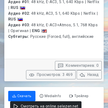
Аудио #01:
48 kHz, E-AC3, 5.1, 640 Kbps | Netflix
|
RUS
|
Аудио #02:
48 kHz, AC3, 5.1, 640 Kbps | Netflix |
RUS
|
Аудио #03:
48 kHz, E-AC3+Atmos, 5.1, 768 Kbps
| Оригинал |
ENG
|
Субтитры:
Русские (Forced, full), английские
Комментариев: 0
Просмотров: 3 469
Назад
Скачать
MediaInfo
Трейлер
Смотреть на online.selezen.net