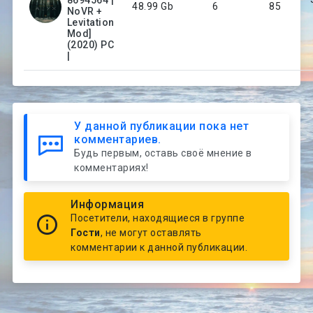
8694564 |
48.99 Gb
6
85
NoVR +
Levitation
Mod]
(2020) PC
|
У данной публикации пока нет
комментариев.
Будь первым, оставь своё мнение в
комментариях!
Информация
Посетители, находящиеся в группе
Гости
, не могут оставлять
комментарии к данной публикации.