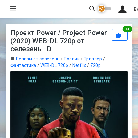
В
Рей
+
4
Проект Power / Project Power
(2020) WEB-DL 720p от
селезень | D
Релизы от селезень
/
Боевик
/
Триллер
/
Фантастика
/
WEB-DL 720p
/
Netflix
/
720p