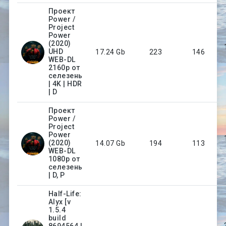
Проект
Power /
Project
Power
(2020)
UHD
17.24 Gb
223
146
WEB-DL
2160p от
селезень
| 4K | HDR
| D
Проект
Power /
Project
Power
(2020)
14.07 Gb
194
113
WEB-DL
1080p от
селезень
| D, P
Half-Life:
Alyx [v
1.5.4
build