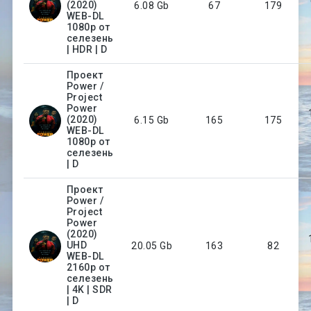
(2020)
6.08 Gb
67
179
WEB-DL
1080p от
селезень
| HDR | D
Проект
Power /
Project
Power
(2020)
6.15 Gb
165
175
WEB-DL
1080p от
селезень
| D
Проект
Power /
Project
Power
(2020)
UHD
20.05 Gb
163
82
WEB-DL
2160p от
селезень
| 4K | SDR
| D