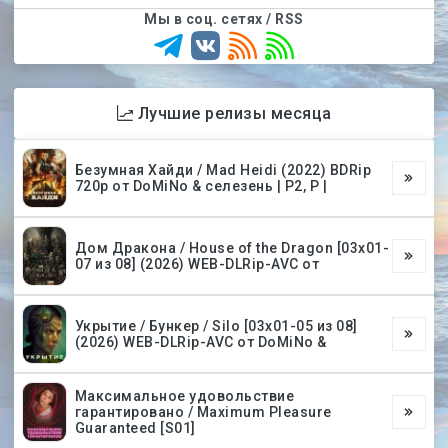
Мы в соц. сетях / RSS
Лучшие релизы месяца
Безумная Хайди / Mad Heidi (2022) BDRip
720p от DoMiNo & селезень | P2, P |
Дом Дракона / House of the Dragon [03х01-
07 из 08] (2026) WEB-DLRip-AVC от
Укрытие / Бункер / Silo [03х01-05 из 08]
(2026) WEB-DLRip-AVC от DoMiNo &
Максимальное удовольствие
гарантировано / Maximum Pleasure
Guaranteed [S01]