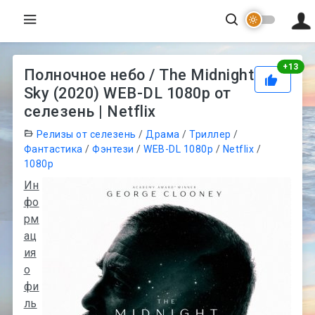
Рей
+
13
Полночное небо / The Midnight
Sky (2020) WEB-DL 1080p от
селезень | Netflix
Релизы от селезень
/
Драма
/
Триллер
/
Фантастика
/
Фэнтези
/
WEB-DL 1080p
/
Netflix
/
1080p
Ин
фо
рм
ац
ия
о
фи
ль