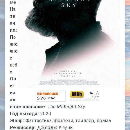
ме
На
зв
ан
ие:
По
лно
чно
е
неб
о
Ор
иг
ин
ал
ьное название:
The Midnight Sky
Год выхода:
2020
Жанр:
Фантастика, фэнтези, триллер, драма
Режиссер:
Джордж Клуни