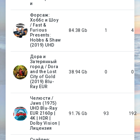
и
Форсаж:
Хоббс и Шоу
/ Fast &
Furious
84.38 Gb
1
4
Presents:
Hobbs & Shaw
(2019) UHD
Дора и
Затерянный
город / Dora
and the Lost
38.94 Gb
0
0
City of Gold
(2019) Blu-
Ray EUR
Челюсти /
Jaws (1975)
UHD Blu-Ray
EUR 2160p |
91.76 Gb
93
192
4K | HDR |
Dolby Vision |
Лицензия
Снайпер: