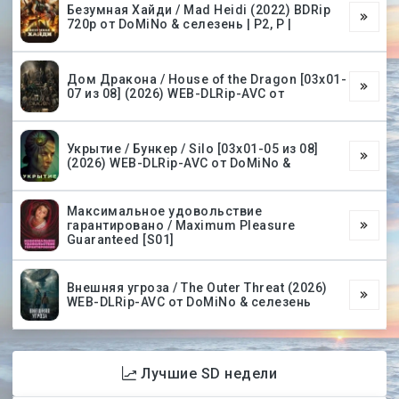
Безумная Хайди / Mad Heidi (2022) BDRip
720p от DoMiNo & селезень | P2, P |
Дом Дракона / House of the Dragon [03х01-
07 из 08] (2026) WEB-DLRip-AVC от
Укрытие / Бункер / Silo [03х01-05 из 08]
(2026) WEB-DLRip-AVC от DoMiNo &
Максимальное удовольствие
гарантировано / Maximum Pleasure
Guaranteed [S01]
Внешняя угроза / The Outer Threat (2026)
WEB-DLRip-AVC от DoMiNo & селезень
Лучшие SD недели