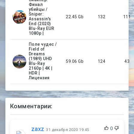
Финал
убийцы /
Sniper:
22.45 Gb
132
111
Assassin's
End (2020)
Blu-Ray EUR
1080p |
Поле чудес /
Field of
Dreams
(1989) UHD
59.06 Gb
124
43
Blu-Ray
2160p | 4K |
HDR |
Лицензия
Комментарии:
zaxz
0
31 декабря 2020 19:45