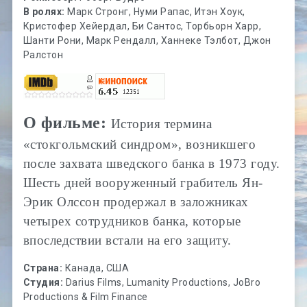
В ролях:
Марк Стронг, Нуми Рапас, Итэн Хоук,
Кристофер Хейердал, Би Сантос, Торбьорн Харр,
Шанти Рони, Марк Рендалл, Ханнеке Тэлбот, Джон
Ралстон
О фильме:
История термина
«стокгольмский синдром», возникшего
после захвата шведского банка в 1973 году.
Шесть дней вооруженный грабитель Ян-
Эрик Олссон продержал в заложниках
четырех сотрудников банка, которые
впоследствии встали на его защиту.
Страна:
Канада, США
Студия:
Darius Films, Lumanity Productions, JoBro
Productions & Film Finance