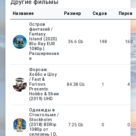
Другие фильмы
Название
Размер
Сидов
Пиров
Остров
фантазий /
Fantasy
Island (2020)
36.6 Gb
148
160
Blu-Ray EUR
1080p |
Расширенная
и
Форсаж:
Хоббс и Шоу
/ Fast &
Furious
84.38 Gb
1
4
Presents:
Hobbs & Shaw
(2019) UHD
Однажды в
Стокгольме /
Stockholm
(2018) BDRip
7.25 Gb
0
0
1080p от
селезень | D,