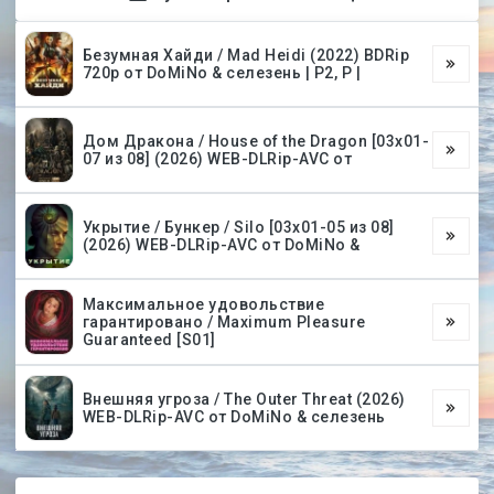
Безумная Хайди / Mad Heidi (2022) BDRip
720p от DoMiNo & селезень | P2, P |
Дом Дракона / House of the Dragon [03х01-
07 из 08] (2026) WEB-DLRip-AVC от
Укрытие / Бункер / Silo [03х01-05 из 08]
(2026) WEB-DLRip-AVC от DoMiNo &
Максимальное удовольствие
гарантировано / Maximum Pleasure
Guaranteed [S01]
Внешняя угроза / The Outer Threat (2026)
WEB-DLRip-AVC от DoMiNo & селезень