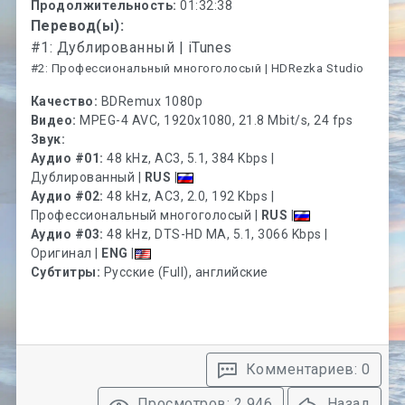
Продолжительность:
01:32:38
Перевод(ы):
#1: Дублированный | iTunes
#2: Профессиональный многоголосый | HDRezka Studio
Качество:
BDRemux 1080p
Видео:
MPEG-4 AVC, 1920x1080, 21.8 Mbit/s, 24 fps
Звук:
Аудио #01:
48 kHz, AC3, 5.1, 384 Kbps |
Дублированный |
RUS
|
Аудио #02:
48 kHz, AC3, 2.0, 192 Kbps |
Профессиональный многоголосый |
RUS
|
Аудио #03:
48 kHz, DTS-HD MA, 5.1, 3066 Kbps |
Оригинал |
ENG
|
Субтитры:
Русские (Full), английские
Комментариев: 0
Просмотров: 2 946
Назад