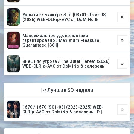
Укрытие / Бункер / Silo [03х01-05 из 08]
(2026) WEB-DLRip-AVC от DoMiNo &
Максимальное удовольствие
гарантировано / Maximum Pleasure
Guaranteed [S01]
Внешняя угроза / The Outer Threat (2026)
WEB-DLRip-AVC от DoMiNo & селезень
Лучшие SD недели
1670 / 1670 [S01-03] (2023-2025) WEB-
DLRip-AVC от DoMiNo & селезень | D |