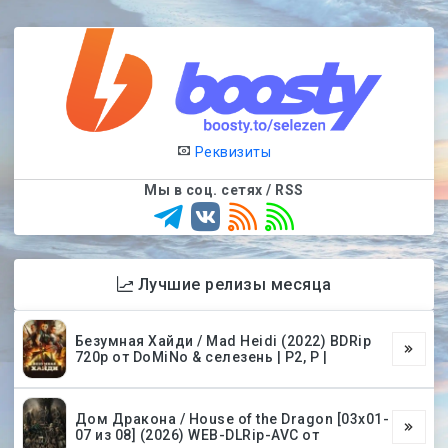
Реквизиты
Мы в соц. сетях / RSS
Лучшие релизы месяца
Безумная Хайди / Mad Heidi (2022) BDRip
720p от DoMiNo & селезень | P2, P |
Дом Дракона / House of the Dragon [03х01-
07 из 08] (2026) WEB-DLRip-AVC от