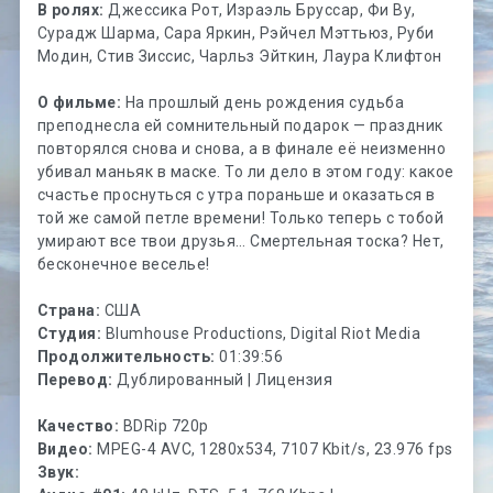
В ролях:
Джессика Рот, Израэль Бруссар, Фи Ву,
Сурадж Шарма, Сара Яркин, Рэйчел Мэттьюз, Руби
Модин, Стив Зиссис, Чарльз Эйткин, Лаура Клифтон
О фильме:
На прошлый день рождения судьба
преподнесла ей сомнительный подарок — праздник
повторялся снова и снова, а в финале её неизменно
убивал маньяк в маске. То ли дело в этом году: какое
счастье проснуться с утра пораньше и оказаться в
той же самой петле времени! Только теперь с тобой
умирают все твои друзья… Смертельная тоска? Нет,
бесконечное веселье!
Страна:
США
Студия:
Blumhouse Productions, Digital Riot Media
Продолжительность:
01:39:56
Перевод:
Дублированный | Лицензия
Качество:
BDRip 720p
Видео:
MPEG-4 AVC, 1280x534, 7107 Kbit/s, 23.976 fps
Звук: