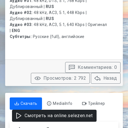
Аудио #01:
48 kHz, DTS, 5.1, 768 Kbps |
Дублированный |
RUS
Аудио #02:
48 kHz, AC3, 5.1, 448 Kbps |
Дублированный |
RUS
Аудио #03:
48 kHz, AC3, 5.1, 640 Kbps | Оригинал
|
ENG
Субтитры:
Русские (full), английские
Комментариев: 0
Просмотров: 2 792
Назад
Скачать
MediaInfo
Трейлер
Смотреть на online.selezen.net