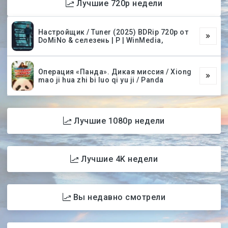
Лучшие 720p недели
Настройщик / Tuner (2025) BDRip 720p от
DoMiNo & селезень | P | WinMedia,
Операция «Панда». Дикая миссия / Xiong
mao ji hua zhi bi luo qi yu ji / Panda
Лучшие 1080p недели
Лучшие 4K недели
Вы недавно смотрели