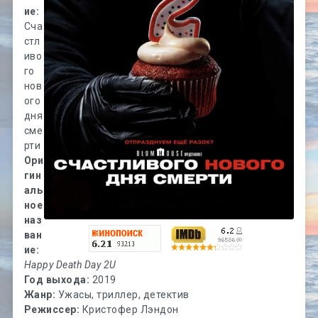
ие:
Сча
стл
иво
го
нов
ого
дня
сме
рти
Ори
гин
аль
ное
наз
ван
ие:
Happy Death Day 2U
Год выхода:
2019
Жанр:
Ужасы, триллер, детектив
Режиссер:
Кристофер Лэндон