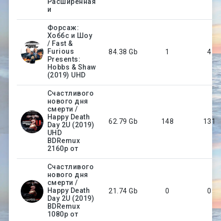
Расширенная
и
Форсаж:
Хоббс и Шоу
/ Fast &
Furious
84.38 Gb
1
4
Presents:
Hobbs & Shaw
(2019) UHD
Счастливого
нового дня
смерти /
Happy Death
62.79 Gb
148
131
Day 2U (2019)
UHD
BDRemux
2160p от
Счастливого
нового дня
смерти /
Happy Death
21.74 Gb
0
0
Day 2U (2019)
BDRemux
1080p от