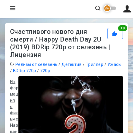
Рей
+
0
Счастливого нового дня
смерти / Happy Death Day 2U
(2019) BDRip 720p от селезень |
Лицензия
Релизы от селезень
/
Детектив
/
Триллер
/
Ужасы
/
BDRip 720p
/
720p
Ин
фор
мац
ия
о
фил
ьме
Наз
ван