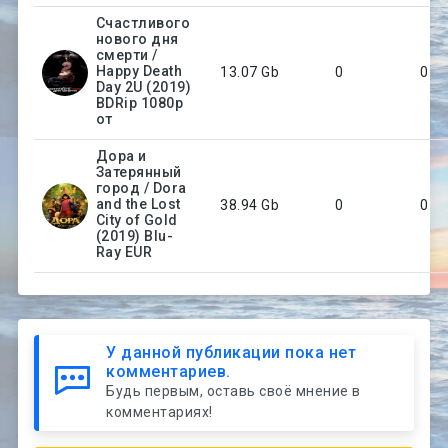
Счастливого
нового дня
смерти /
Happy Death
13.07 Gb
0
0
Day 2U (2019)
BDRip 1080p
от
Дора и
Затерянный
город / Dora
and the Lost
38.94 Gb
0
0
City of Gold
(2019) Blu-
Ray EUR
У данной публикации пока нет
комментариев.
Будь первым, оставь своё мнение в
комментариях!