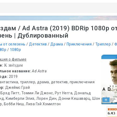
здам / Ad Astra (2019) BDRip 1080p о
зень | Дублированный
ы от селезень
/
Детектив
/
Драма
/
Приключения
/
Триллер
/
Ф
080p
/
1080p
ция о фильме
К звёздам
е:
льное название:
Ad Astra
ода:
2019
антастика, триллер, драма, детектив, приключения
ер:
Джеймс Грэй
:
Брэд Питт, Томми Ли Джонс, Рут Негга, Дональд
нд, Кимберли Элиз, Лорен Дин, Донни Кешаварц, Шон
, Бобби Ниш, Лиза Гэй Хэмилтон