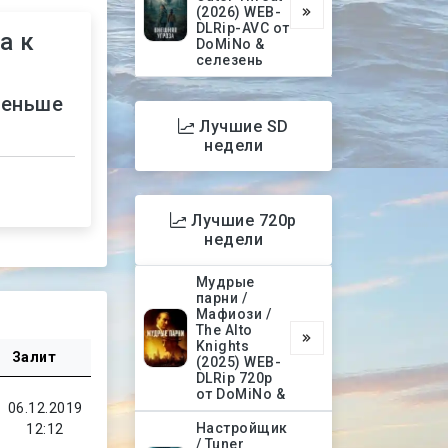
(2026) WEB-
DLRip-AVC от
а к
DoMiNo &
селезень
меньше
Лучшие SD
недели
Лучшие 720p
недели
Мудрые
парни /
Мафиози /
The Alto
Knights
Залит
(2025) WEB-
DLRip 720p
от DoMiNo &
06.12.2019
Настройщик
12:12
/ Tuner