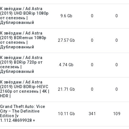
К звёздам / Ad Astra
(2019) UHD BDRip 1080p
9.6 Gb
0
0
от селезень |
Дублированный
К звёздам / Ad Astra
(2019) BDRemux 1080p
27.57 Gb
0
0
от селезень |
Дублированный
К звёздам / Ad Astra
(2019) BDRip 720p от
4.74 Gb
0
0
селезень |
Дублированный
К звёздам / Ad Astra
(2019) UHD BDRip-HEVC
21.71 Gb
0
0
2160p от селезень | 4K |
HDR |
Grand Theft Auto: Vice
City – The Definitive
10.11 Gb
341
109
Edition [v
1.112.48699928 +