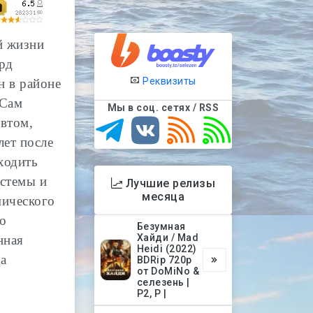
й жизни
рд
Реквизиты
н в районе
 Сам
Мы в соц. сетях / RSS
втом,
лет после
ходить
истемы и
Лучшие релизы
месяца
мического
го
Безумная
Хайди / Mad
нная
Heidi (2022)
да
BDRip 720p
от DoMiNo &
селезень |
P2, P |