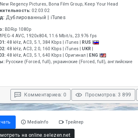
New Regency Pictures, Bona Film Group, Keep Your Head
жительность:
02:03:02
д:
Дублированный | iTunes
о:
BDRip 1080p
PEG-4 AVC, 1920x804, 11.6 Mbit/s, 23.976 fps
01:
48 kHz, AC3, 5.1, 384 Kbps | iTunes |
RUS
|
02:
48 kHz, AC3, 2.0, 160 Kbps | iTunes |
UKR
|
03:
48 kHz, AC3, 5.1, 640 Kbps | Оригинал |
ENG
|
ры:
Русские (Forced, full), украинские (Forced, full), английские
Комментариев: 0
Просмотров: 3 899
ачать
MediaInfo
Трейлер
мотреть на online.selezen.net