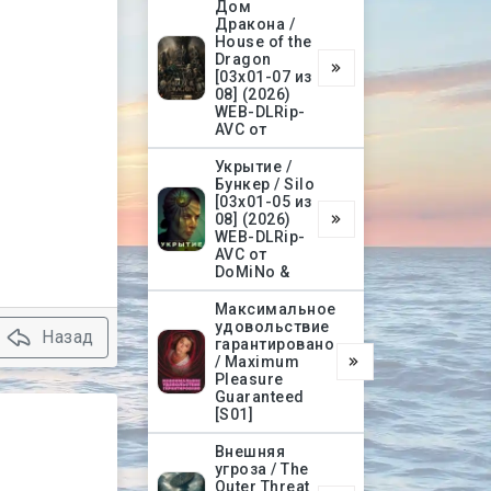
Дом
Дракона /
House of the
Dragon
[03х01-07 из
08] (2026)
WEB-DLRip-
AVC от
Укрытие /
Бункер / Silo
[03х01-05 из
08] (2026)
WEB-DLRip-
AVC от
DoMiNo &
Максимальное
удовольствие
Назад
гарантировано
/ Maximum
Pleasure
Guaranteed
[S01]
Внешняя
угроза / The
Outer Threat