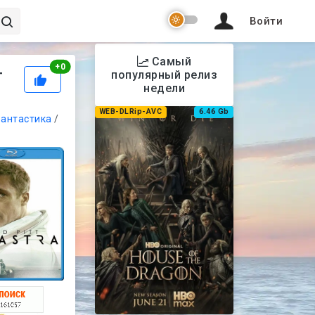
Войти
Самый
Рейтинг
+
0
т
популярный релиз
недели
WEB-DLRip-AVC
6.46 Gb
антастика
/