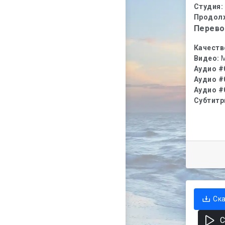
Студия:
Продол
Перево
Качеств
Видео:
M
Аудио #
Аудио #
Аудио #
Субтит
Ск
С