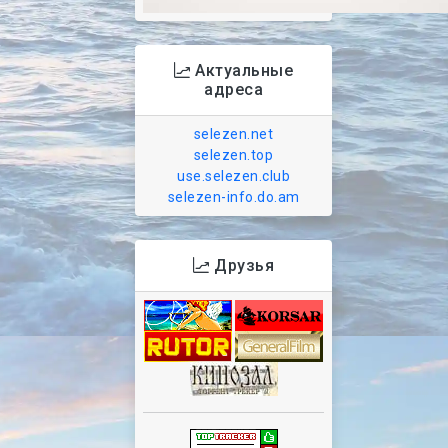
Актуальные
адреса
selezen.net
selezen.top
use.selezen.club
selezen-info.do.am
Друзья