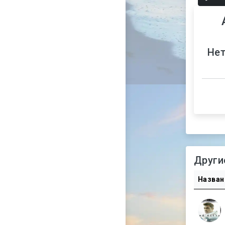
Нет
Други
Назван