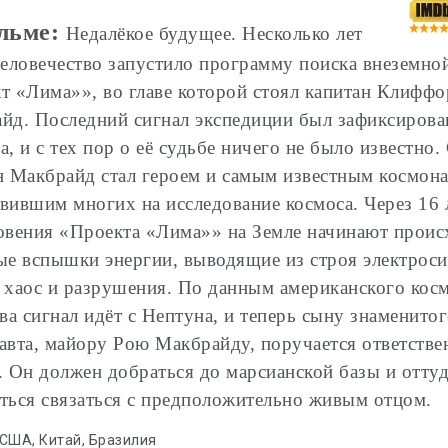
льме:
Недалёкое будущее. Несколько лет
человечество запустило программу поиска внеземно
т «Лима»», во главе которой стоял капитан Клиффо
йд. Последний сигнал экспедиции был зафиксирова
, и с тех пор о её судьбе ничего не было известно.
н Макбрайд стал героем и самым известным космона
вившим многих на исследование космоса. Через 16 
овения «Проекта «Лима»» на Земле начинают проис
ые вспышки энергии, выводящие из строя электрос
 хаос и разрушения. По данным американского кос
тва сигнал идёт с Нептуна, и теперь сыну знаменито
авта, майору Рою Макбрайду, поручается ответстве
. Он должен добраться до марсианской базы и отту
ться связаться с предположительно живым отцом.
США, Китай, Бразилия