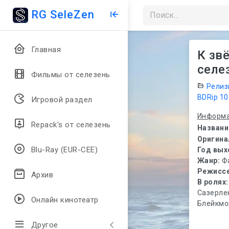
RG SeleZen
Главная
К звё
селе
Фильмы от селезень
Релиз
BDRip 1
Игровой раздел
Информа
Repack's от селезень
Названи
Оригина
Blu-Ray (EUR-CEE)
Год вых
Жанр:
Ф
Режисс
Архив
В ролях
Сазерле
Онлайн кинотеатр
Блейкмор
Другое