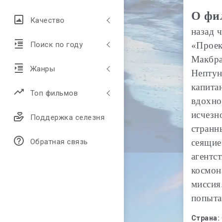
О фи
Качество
назад 
«Проек
Поиск по году
Макбра
Жанры
Нептуна
капита
Топ фильмов
вдохно
исчезн
Поддержка селезня
странн
сеящие
Обратная связь
агентс
космон
миссия
попыта
Страна: