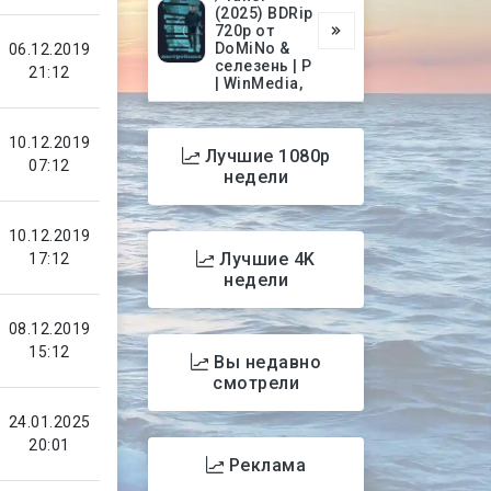
(2025) BDRip
720p от
DoMiNo &
06.12.2019
селезень | P
21:12
| WinMedia,
10.12.2019
Лучшие 1080p
07:12
недели
10.12.2019
Лучшие 4K
17:12
недели
08.12.2019
15:12
Вы недавно
смотрели
24.01.2025
20:01
Реклама