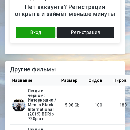
Нет аккаунта? Регистрация
открыта и займёт меньше минуты
Вход
Регистрация
Другие фильмы
Название
Размер
Сидов
Пиров
Люди в
черном:
Интернэшнл /
Men in Black
5.98 Gb
100
183
International
(2019) BDRip
720p от
Люди в