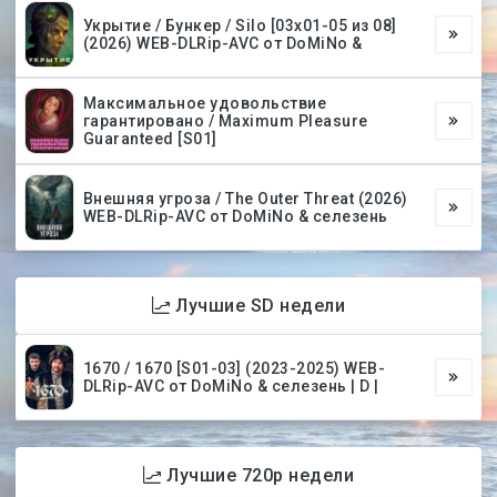
Укрытие / Бункер / Silo [03х01-05 из 08]
(2026) WEB-DLRip-AVC от DoMiNo &
Максимальное удовольствие
гарантировано / Maximum Pleasure
Guaranteed [S01]
Внешняя угроза / The Outer Threat (2026)
WEB-DLRip-AVC от DoMiNo & селезень
Лучшие SD недели
1670 / 1670 [S01-03] (2023-2025) WEB-
DLRip-AVC от DoMiNo & селезень | D |
Лучшие 720p недели