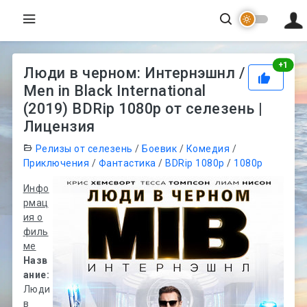
Рей
+
1
Люди в черном: Интернэшнл /
Men in Black International
(2019) BDRip 1080p от селезень |
Лицензия
Релизы от селезень
/
Боевик
/
Комедия
/
Приключения
/
Фантастика
/
BDRip 1080p
/
1080p
Инфо
рмац
ия о
филь
ме
Назв
ание:
Люди
в