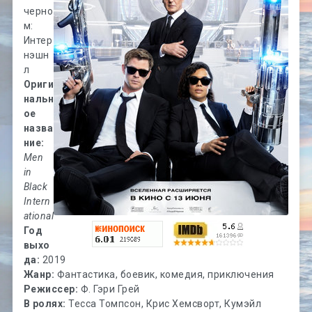
черно
м:
Интер
нэшн
л
Ориги
нальн
ое
назва
ние:
Men
in
Black
Intern
ational
Год
выхо
да:
2019
Жанр:
Фантастика, боевик, комедия, приключения
Режиссер:
Ф. Гэри Грей
В ролях:
Тесса Томпсон, Крис Хемсворт, Кумэйл