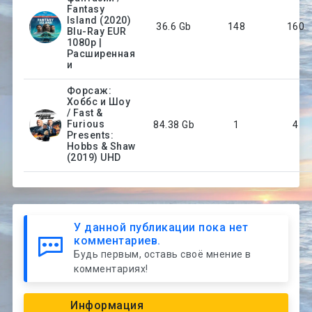
Fantasy
Island (2020)
36.6 Gb
148
160
Blu-Ray EUR
1080p |
Расширенная
и
Форсаж:
Хоббс и Шоу
/ Fast &
Furious
84.38 Gb
1
4
Presents:
Hobbs & Shaw
(2019) UHD
У данной публикации пока нет
комментариев.
Будь первым, оставь своё мнение в
комментариях!
Информация