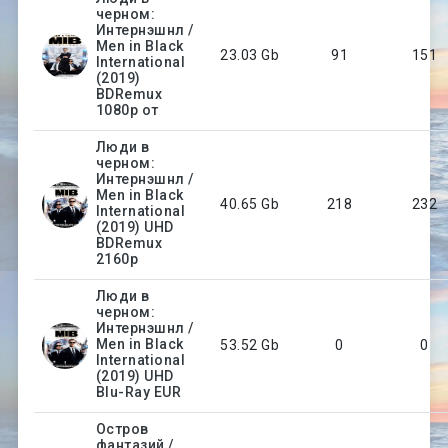
черном:
Интернэшнл /
Men in Black
23.03 Gb
91
151
International
(2019)
BDRemux
1080p от
Люди в
черном:
Интернэшнл /
Men in Black
40.65 Gb
218
232
International
(2019) UHD
BDRemux
2160p
Люди в
черном:
Интернэшнл /
Men in Black
53.52 Gb
0
0
International
(2019) UHD
Blu-Ray EUR
Остров
фантазий /