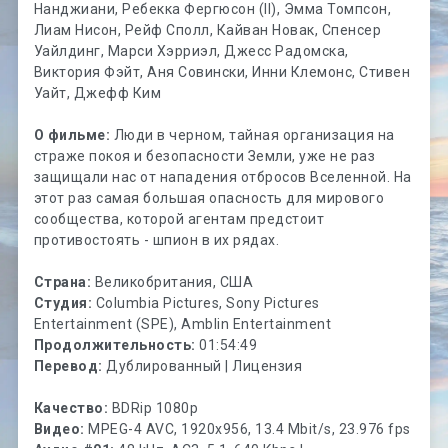
Нанджиани, Ребекка Фергюсон (II), Эмма Томпсон,
Лиам Нисон, Рейф Сполл, Кайван Новак, Спенсер
Уайлдинг, Марси Хэрриэл, Джесс Радомска,
Виктория Фэйт, Аня Совински, Инни Клемонс, Стивен
Уайт, Джефф Ким
О фильме:
Люди в черном, тайная организация на
страже покоя и безопасности Земли, уже не раз
защищали нас от нападения отбросов Вселенной. На
этот раз самая большая опасность для мирового
сообщества, которой агентам предстоит
противостоять - шпион в их рядах.
Страна:
Великобритания, США
Студия:
Columbia Pictures, Sony Pictures
Entertainment (SPE), Amblin Entertainment
Продолжительность:
01:54:49
Перевод:
Дублированный | Лицензия
Качество:
BDRip 1080p
Видео:
MPEG-4 AVC, 1920x956, 13.4 Mbit/s, 23.976 fps