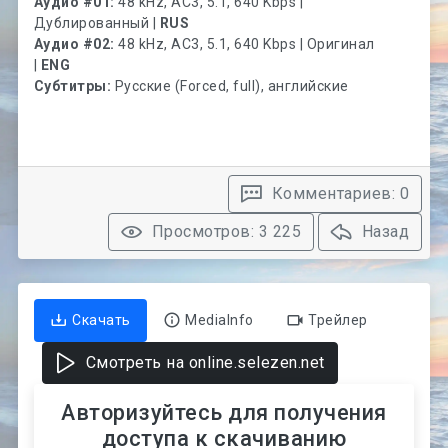
Аудио #01:
48 kHz, AC3, 5.1, 640 Kbps |
Дублированный |
RUS
Аудио #02:
48 kHz, AC3, 5.1, 640 Kbps | Оригинал
|
ENG
Субтитры:
Русские (Forced, full), английские
Комментариев: 0
Просмотров: 3 225
Назад
Скачать
MediaInfo
Трейлер
Смотреть на online.selezen.net
Авторизуйтесь для получения
доступа к скачиванию