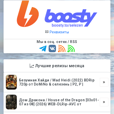
Реквизиты
Мы в соц. сетях / RSS
Лучшие релизы месяца
Безумная Хайди / Mad Heidi (2022) BDRip
720p от DoMiNo & селезень | P2, P |
Дом Дракона / House of the Dragon [03х01-
07 из 08] (2026) WEB-DLRip-AVC от