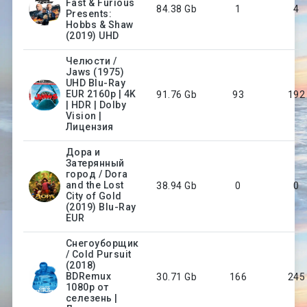
Fast & Furious
84.38 Gb
1
4
Presents:
Hobbs & Shaw
(2019) UHD
Челюсти /
Jaws (1975)
UHD Blu-Ray
EUR 2160p | 4K
91.76 Gb
93
192
| HDR | Dolby
Vision |
Лицензия
Дора и
Затерянный
город / Dora
and the Lost
38.94 Gb
0
0
City of Gold
(2019) Blu-Ray
EUR
Снегоуборщик
/ Cold Pursuit
(2018)
BDRemux
30.71 Gb
166
245
1080p от
селезень |