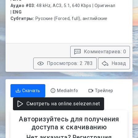
Аудио #03:
48 kHz, AC3, 5.1, 640 Kbps | Оригинал
|
ENG
Субтитры:
Русские (Forced, full), английские
Комментариев: 0
Просмотров: 2 783
Назад
Скачать
MediaInfo
Трейлер
Смотреть на online.selezen.net
Авторизуйтесь для получения
доступа к скачиванию
Нет аккаунта? Регистрация