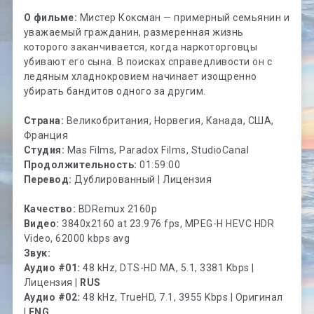
О фильме:
Мистер Коксман — примерный семьянин и
уважаемый гражданин, размеренная жизнь
которого заканчивается, когда наркоторговцы
убивают его сына. В поисках справедливости он с
ледяным хладнокровием начинает изощренно
убирать бандитов одного за другим.
Страна:
Великобритания, Норвегия, Канада, США,
Франция
Студия:
Mas Films, Paradox Films, StudioCanal
Продолжительность:
01:59:00
Перевод:
Дублированный | Лицензия
Качество:
BDRemux 2160p
Видео:
3840x2160 at 23.976 fps, MPEG-H HEVC HDR
Video, 62000 kbps avg
Звук:
Аудио #01:
48 kHz, DTS-HD MA, 5.1, 3381 Kbps |
Лицензия |
RUS
Аудио #02:
48 kHz, TrueHD, 7.1, 3955 Kbps | Оригинал
|
ENG