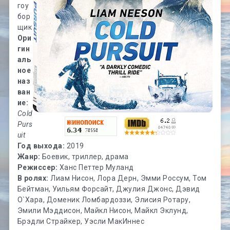
гоу
бор
щик
Ори
гин
аль
ное
наз
ван
ие:
Cold
Purs
uit
Год выхода:
2019
Жанр:
Боевик, триллер, драма
Режиссер:
Ханс Петтер Муланд
В ролях:
Лиам Нисон, Лора Дерн, Эмми Россум, Том
Бейтман, Уильям Форсайт, Джулия Джонс, Дэвид
О`Хара, Доменик Ломбардоззи, Элисия Ротару,
Эмили Мэддисон, Майкл Нисон, Майкл Эклунд,
Брэдли Страйкер, Уэсли МакИннес