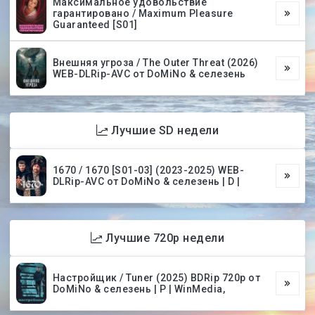
Максимальное удовольствие
гарантировано / Maximum Pleasure
Guaranteed [S01]
Внешняя угроза / The Outer Threat (2026)
WEB-DLRip-AVC от DoMiNo & селезень
Лучшие SD недели
1670 / 1670 [S01-03] (2023-2025) WEB-
DLRip-AVC от DoMiNo & селезень | D |
Лучшие 720p недели
Настройщик / Tuner (2025) BDRip 720p от
DoMiNo & селезень | P | WinMedia,