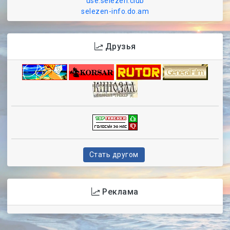
use.selezen.club
selezen-info.do.am
Друзья
Стать другом
Реклама