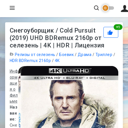
Рей
+
1
Снегоуборщик / Cold Pursuit
(2019) UHD BDRemux 2160p от
селезень | 4K | HDR | Лицензия
Релизы от селезень
/
Боевик
/
Драма
/
Триллер
/
HDR BDRemux 2160p
/
4K
Инф
орм
аци
я о
фил
ьме
Наз
ван
ие:
Сне