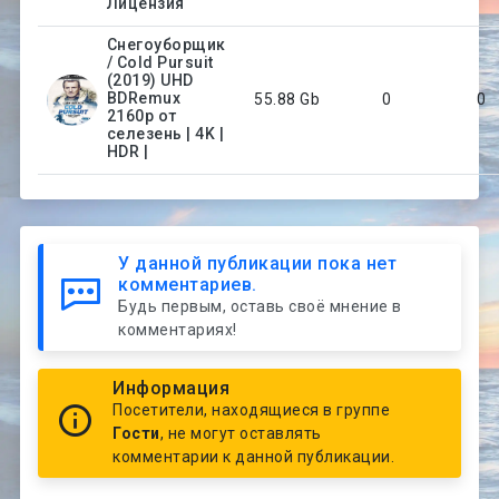
Лицензия
Снегоуборщик
/ Cold Pursuit
(2019) UHD
BDRemux
55.88 Gb
0
0
2160p от
селезень | 4K |
HDR |
У данной публикации пока нет
комментариев.
Будь первым, оставь своё мнение в
комментариях!
Информация
Посетители, находящиеся в группе
Гости
, не могут оставлять
комментарии к данной публикации.