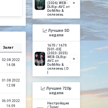
(2026) WEB-
DLRip-AVC от
DoMiNo &
селезень
Лучшие SD
недели
1670 / 1670
Залит
[S01-03]
(2023-2025)
WEB-DLRip-
02.08.2022
AVC от
DoMiNo &
14:08
селезень | D
|
01.08.2022
12:08
Лучшие 720p
недели
06.09.2022
Настройщик
16:09
/ Tuner