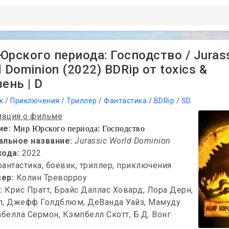
Юрского периода: Господство / Juras
 Dominion (2022) BDRip от toxics &
ень | D
к
/
Приключения
/
Триллер
/
Фантастика
/
BDRip
/
SD
ация о фильме
ие:
Мир Юрского периода: Господство
альное название:
Jurassic World Dominion
хода:
2022
фантастика, боевик, триллер, приключения
сер:
Колин Треворроу
х:
Крис Пратт, Брайс Даллас Ховард, Лора Дерн,
л, Джефф Голдблюм, ДеВанда Уайз, Мамуду
абелла Сермон, Кэмпбелл Скотт, Б.Д. Вонг