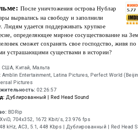
льме:
После уничтожения острова Нублар
вры вырвались на свободу и заполнили
у. Людям удается поддерживать хрупкое
есие, определяющее мирное сосуществование на Зем
человек сможет сохранять свое господство, живя по
ми устрашающими существами в истории?
:
США, Китай, Мальта
:
Amblin Entertainment, Latina Pictures, Perfect World (Beiji
versal Pictures
жительность:
02:26:57
д:
Дублированный | Red Head Sound
во:
BDRip
XviD, 704x352, 1672 Kbit/s, 23.976 fps
48 kHz, AC3, 5.1, 448 Kbps | Дублированный | Red Head 