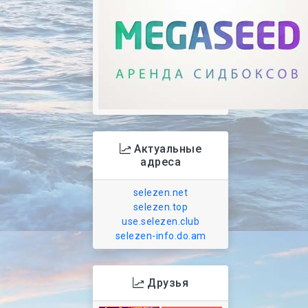
Актуальные
адреса
selezen.net
selezen.top
use.selezen.club
selezen-info.do.am
Друзья