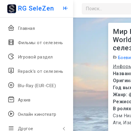
RG SeleZen
Главная
Мир 
World
Фильмы от селезень
селез
Игровой раздел
Боеви
Информ
Repack's от селезень
Назван
Оригин
Blu-Ray (EUR-CEE)
Год вы
Жанр:
Архив
Режис
В роля
Онлайн кинотеатр
Сэм Ни
Ати, Из
Другое