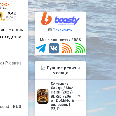
ле. Но как
Реквизиты
 соседству
Мы в соц. сетях / RSS
ng) Pictures
Лучшие релизы
месяца
Безумная
Хайди / Mad
Heidi (2022)
BDRip 720p
от DoMiNo &
селезень |
Sound |
RUS
P2, P |