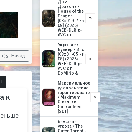
Дом
Дракона /
House of the
Dragon
[03х01-07 из
08] (2026)
WEB-DLRip-
AVC от
Укрытие /
Бункер / Silo
[03х01-05 из
Назад
08] (2026)
WEB-DLRip-
AVC от
DoMiNo &
t
Максимальное
удовольствие
гарантировано
а к
/ Maximum
Pleasure
Guaranteed
[S01]
меньше
Внешняя
угроза / The
Outer Threat