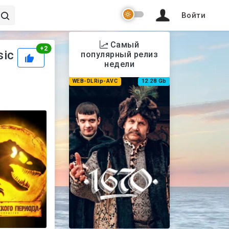
Войти
Самый
Рейтинг
+
2
sic
популярный релиз
недели
WEB-DLRip-AVC
12.28 Gb