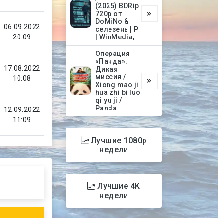
(2025) BDRip
720p от
DoMiNo &
06.09.2022
селезень | P
20:09
| WinMedia,
Операция
«Панда».
17.08.2022
Дикая
миссия /
10:08
Xiong mao ji
hua zhi bi luo
qi yu ji /
Panda
12.09.2022
11:09
Лучшие 1080p
недели
Лучшие 4K
недели