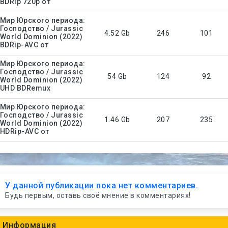
BDRip 720p от
Мир Юрского периода:
Господство / Jurassic
4.52 Gb
246
101
World Dominion (2022)
BDRip-AVC от
Мир Юрского периода:
Господство / Jurassic
54 Gb
124
92
World Dominion (2022)
UHD BDRemux
Мир Юрского периода:
Господство / Jurassic
1.46 Gb
207
235
World Dominion (2022)
HDRip-AVC от
У данной публикации пока нет комментариев.
Будь первым, оставь своё мнение в комментариях!
Информация