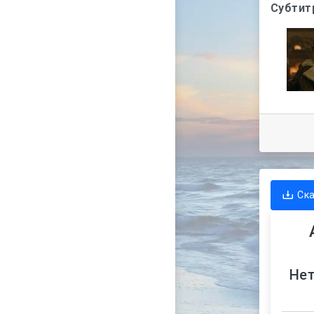
Субтит
Ск
Нет