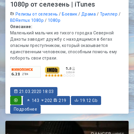
1080p от селезень | iTunes
Релизы от селезень
/
Боевик
/
Драма
/
Триллер
/
BDRemux 1080p
/
1080p
Описание:
Маленький мальчик из тихого городка Северной
Дакоты заводит дружбу с находящимся в бегах
опасным преступником, который оказывается
единственным человеком, способным помочь ему
побороть свои страхи.
21.03.2020 18:03
143
202
219
19.12 Gb
Подробнее