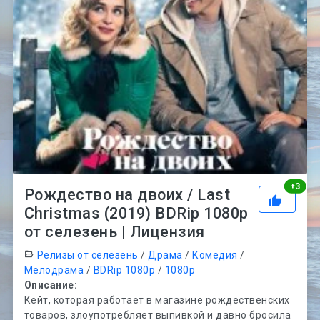
Рей
+
3
Рождество на двоих / Last
Christmas (2019) BDRip 1080p
от селезень | Лицензия
Релизы от селезень
/
Драма
/
Комедия
/
Мелодрама
/
BDRip 1080p
/
1080p
Описание:
Кейт, которая работает в магазине рождественских
товаров, злоупотребляет выпивкой и давно бросила