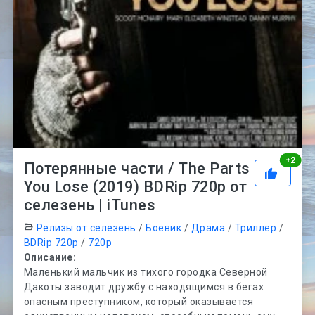
Рей
+
2
Потерянные части / The Parts
You Lose (2019) BDRip 720p от
селезень | iTunes
Релизы от селезень
/
Боевик
/
Драма
/
Триллер
/
BDRip 720p
/
720p
Описание:
Маленький мальчик из тихого городка Северной
Дакоты заводит дружбу с находящимся в бегах
опасным преступником, который оказывается