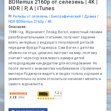
BDRemux 2160p от селезень | 4K |
HDR | P, A | iTunes
Релизы от селезень
/
Биографический
/
Драма
/
HDR BDRemux 2160p
/
4K
Описание:
1988 год. Журналист Ллойд Вогел, известный своими
разоблачительными статьями, получает задание
взять интервью у ведущего популярной детской
передачи Фреда Роджерса. Сам Вогел с детства
обижен на отца, цинично смотрит на мир, поэтому
считает чересчур вежливого кумира детей
неподходящим кандидатом для исследования. Но
после личного знакомства неубиваемое стремление
мистера Роджерса видеть в людях только хорошее и
уважительно ко всем относиться начинает менять и
самого журналиста.