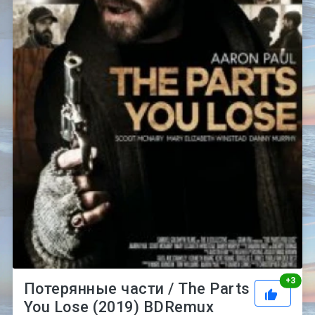
Рей
+
3
Потерянные части / The Parts
You Lose (2019) BDRemux