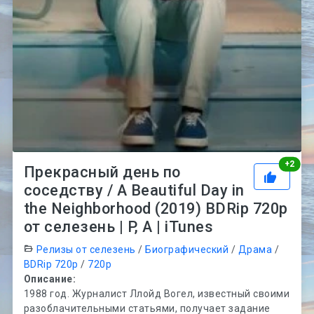
Рей
+
2
Прекрасный день по
соседству / A Beautiful Day in
the Neighborhood (2019) BDRip 720p
от селезень | P, A | iTunes
Релизы от селезень
/
Биографический
/
Драма
/
BDRip 720p
/
720p
Описание:
1988 год. Журналист Ллойд Вогел, известный своими
разоблачительными статьями, получает задание