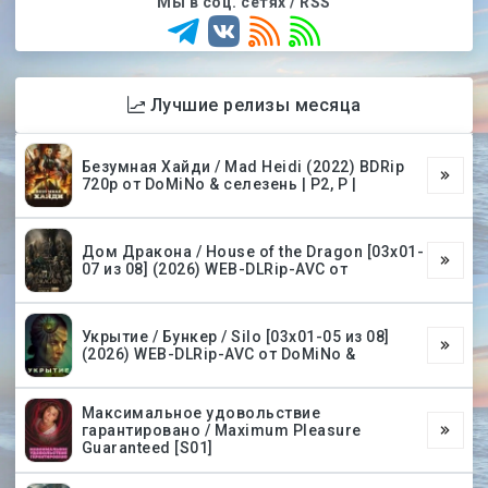
Мы в соц. сетях / RSS
Лучшие релизы месяца
Безумная Хайди / Mad Heidi (2022) BDRip
720p от DoMiNo & селезень | P2, P |
Дом Дракона / House of the Dragon [03х01-
07 из 08] (2026) WEB-DLRip-AVC от
Укрытие / Бункер / Silo [03х01-05 из 08]
(2026) WEB-DLRip-AVC от DoMiNo &
Максимальное удовольствие
гарантировано / Maximum Pleasure
Guaranteed [S01]