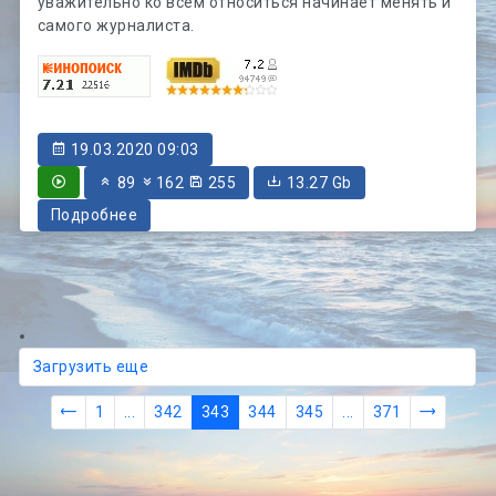
уважительно ко всем относиться начинает менять и
самого журналиста.
19.03.2020 09:03
89
162
255
13.27 Gb
Подробнее
Загрузить еще
1
...
342
343
344
345
...
371