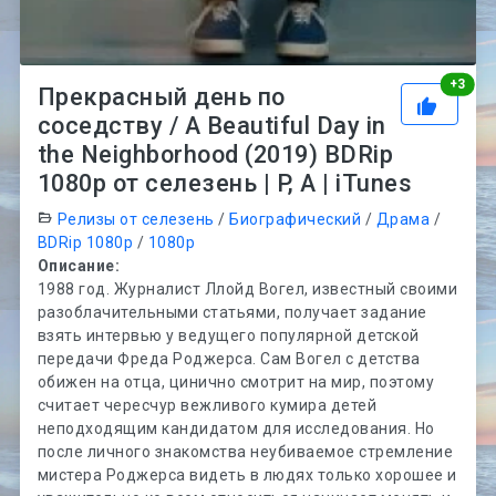
Рей
+
3
Прекрасный день по
соседству / A Beautiful Day in
the Neighborhood (2019) BDRip
1080p от селезень | P, A | iTunes
Релизы от селезень
/
Биографический
/
Драма
/
BDRip 1080p
/
1080p
Описание:
1988 год. Журналист Ллойд Вогел, известный своими
разоблачительными статьями, получает задание
взять интервью у ведущего популярной детской
передачи Фреда Роджерса. Сам Вогел с детства
обижен на отца, цинично смотрит на мир, поэтому
считает чересчур вежливого кумира детей
неподходящим кандидатом для исследования. Но
после личного знакомства неубиваемое стремление
мистера Роджерса видеть в людях только хорошее и