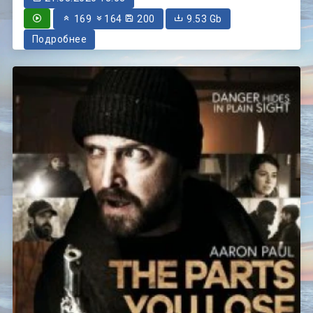
169
164
200
9.53 Gb
Подробнее