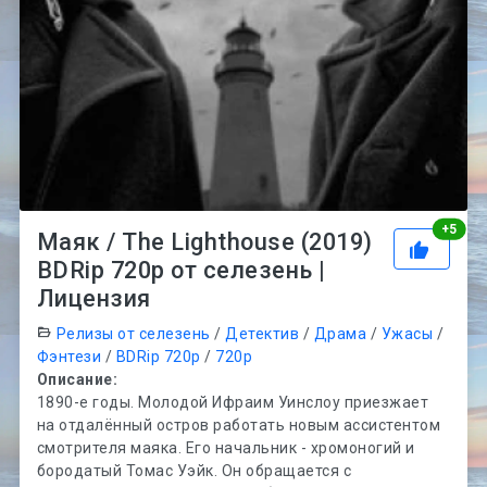
Рей
+
5
Маяк / The Lighthouse (2019)
BDRip 720p от селезень |
Лицензия
Релизы от селезень
/
Детектив
/
Драма
/
Ужасы
/
Фэнтези
/
BDRip 720p
/
720p
Описание:
1890-е годы. Молодой Ифраим Уинслоу приезжает
на отдалённый остров работать новым ассистентом
смотрителя маяка. Его начальник - хромоногий и
бородатый Томас Уэйк. Он обращается с