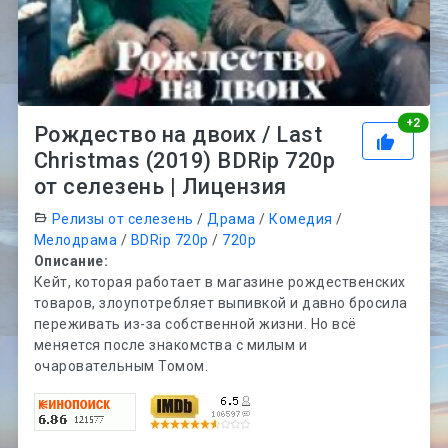
Рей
+
2
Рождество на двоих / Last
Christmas (2019) BDRip 720p
от селезень | Лицензия
Релизы от селезень
/
Драма
/
Комедия
/
Мелодрама
/
BDRip 720p
/
720p
Описание:
Кейт, которая работает в магазине рождественских
товаров, злоупотребляет выпивкой и давно бросила
переживать из-за собственной жизни. Но всё
меняется после знакомства с милым и
очаровательным Томом.