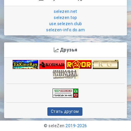
selezen.net
selezen.top
use.selezen.club
selezen-info.do.am
Друзья
Стать другом
© seleZen
2019-
2026