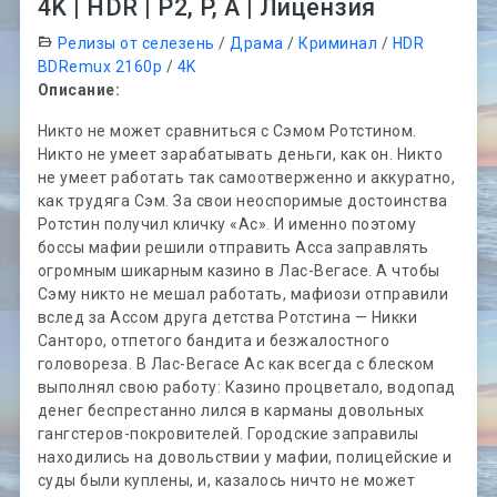
4K | HDR | P2, P, A | Лицензия
Релизы от селезень
/
Драма
/
Криминал
/
HDR
BDRemux 2160p
/
4K
Описание:
Никто не может сравниться с Сэмом Ротстином.
Никто не умеет зарабатывать деньги, как он. Никто
не умеет работать так самоотверженно и аккуратно,
как трудяга Сэм. За свои неоспоримые достоинства
Ротстин получил кличку «Ас». И именно поэтому
боссы мафии решили отправить Асса заправлять
огромным шикарным казино в Лас-Вегасе. А чтобы
Сэму никто не мешал работать, мафиози отправили
вслед за Ассом друга детства Ротстина — Никки
Санторо, отпетого бандита и безжалостного
головореза. В Лас-Вегасе Ас как всегда с блеском
выполнял свою работу: Казино процветало, водопад
денег беспрестанно лился в карманы довольных
гангстеров-покровителей. Городские заправилы
находились на довольствии у мафии, полицейские и
суды были куплены, и, казалось ничто не может