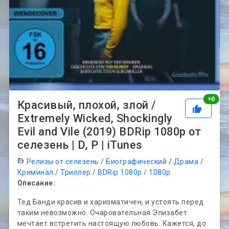
Рей
+
0
Красивый, плохой, злой /
Extremely Wicked, Shockingly
Evil and Vile (2019) BDRip 1080p от
селезень | D, P | iTunes
Релизы от селезень
/
Биографический
/
Драма
/
Криминал
/
Триллер
/
BDRip 1080p
/
1080p
Описание:
Тед Банди красив и харизматичен, и устоять перед
таким невозможно. Очаровательная Элизабет
мечтает встретить настоящую любовь. Кажется, до