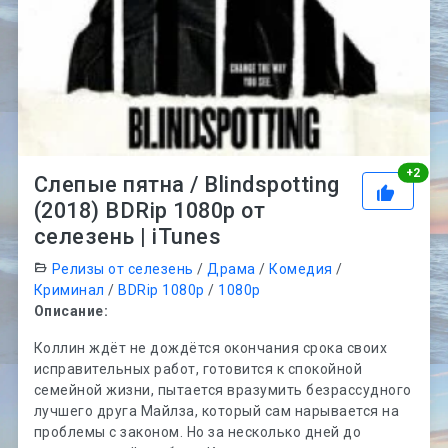
Рей
+
2
Слепые пятна / Blindspotting
(2018) BDRip 1080p от
селезень | iTunes
Релизы от селезень
/
Драма
/
Комедия
/
Криминал
/
BDRip 1080p
/
1080p
Описание:
Коллин ждёт не дождётся окончания срока своих
исправительных работ, готовится к спокойной
семейной жизни, пытается вразумить безрассудного
лучшего друга Майлза, который сам нарывается на
проблемы с законом. Но за несколько дней до