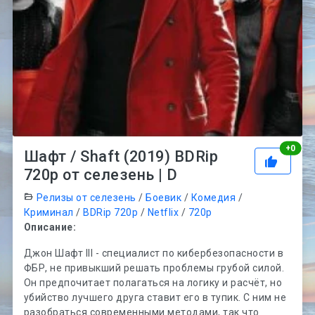
Рей
+
0
Шафт / Shaft (2019) BDRip
720p от селезень | D
Релизы от селезень
/
Боевик
/
Комедия
/
Криминал
/
BDRip 720p
/
Netflix
/
720p
Описание:
Джон Шафт III - специалист по кибербезопасности в
ФБР, не привыкший решать проблемы грубой силой.
Он предпочитает полагаться на логику и расчёт, но
убийство лучшего друга ставит его в тупик. С ним не
разобраться современными методами, так что