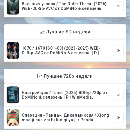
Внешняя угроза / The Outer Threat (2026)
WEB-DLRip-AVC от DoMiNo & селезень
Лучшие SD недели
1670 / 1670 [S01-03] (2023-2025) WEB-
DLRip-AVC от DoMiNo & селезень | D |
Лучшие 720p недели
Настройщик / Tuner (2025) BDRip 720p от
DoMiNo & селезень | P | WinMedia,
Операция «Панда». Дикая миссия / Xiong
mao ji hua zhi bi luo qi yu ji / Panda