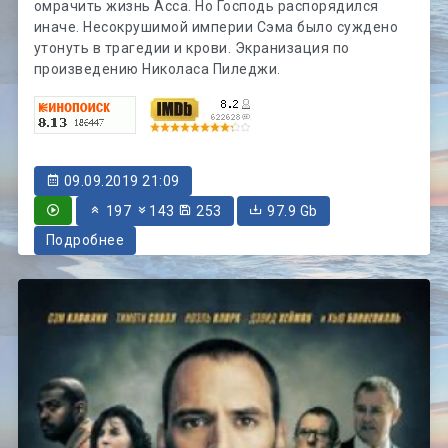
омрачить жизнь Асса. Но Господь распорядился
иначе. Несокрушимой империи Сэма было суждено
утонуть в трагедии и крови. Экранизация по
произведению Николаса Пиледжи.
09.09.2019 21:09
197
143
253
97.9 Gb
Подробнее