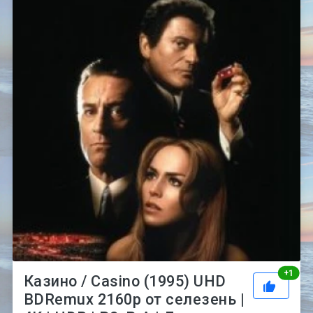
Рей
+
1
Казино / Casino (1995) UHD
BDRemux 2160p от селезень |