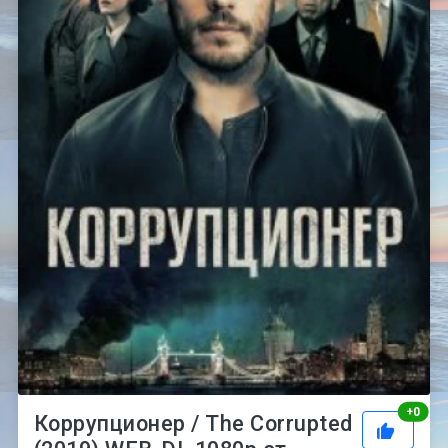
Рей
+
0
Коррупционер / The Corrupted