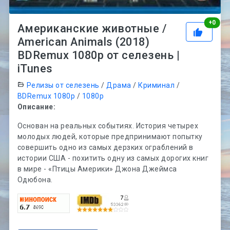
Рей
+
0
Американские животные /
American Animals (2018)
BDRemux 1080p от селезень |
iTunes
Релизы от селезень
/
Драма
/
Криминал
/
BDRemux 1080p
/
1080p
Описание:
Основан на реальных событиях. История четырех
молодых людей, которые предпринимают попытку
совершить одно из самых дерзких ограблений в
истории США - похитить одну из самых дорогих книг
в мире - «Птицы Америки» Джона Джеймса
Одюбона.