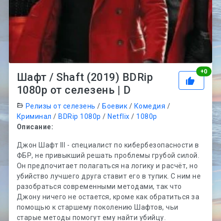
Рей
+
0
Шафт / Shaft (2019) BDRip
1080p от селезень | D
Релизы от селезень
/
Боевик
/
Комедия
/
Криминал
/
BDRip 1080p
/
Netflix
/
1080p
Описание:
Джон Шафт III - специалист по кибербезопасности в
ФБР, не привыкший решать проблемы грубой силой.
Он предпочитает полагаться на логику и расчёт, но
убийство лучшего друга ставит его в тупик. С ним не
разобраться современными методами, так что
Джону ничего не остается, кроме как обратиться за
помощью к старшему поколению Шафтов, чьи
старые методы помогут ему найти убийцу.