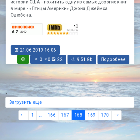
истории США - похитить одну из самых дорогих книг
в мире - «Птицы Америки» Джона Джеймса
Одюбона.
21.06.2019 16:06
0
0
22
9.51 Gb
Подробнее
Загрузить еще
1
...
166
167
168
169
170