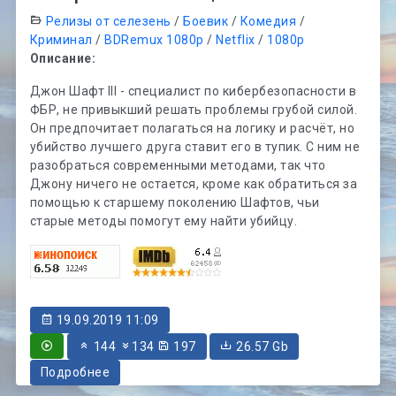
Релизы от селезень
/
Боевик
/
Комедия
/
Криминал
/
BDRemux 1080p
/
Netflix
/
1080p
Описание:
Джон Шафт III - специалист по кибербезопасности в
ФБР, не привыкший решать проблемы грубой силой.
Он предпочитает полагаться на логику и расчёт, но
убийство лучшего друга ставит его в тупик. С ним не
разобраться современными методами, так что
Джону ничего не остается, кроме как обратиться за
помощью к старшему поколению Шафтов, чьи
старые методы помогут ему найти убийцу.
19.09.2019 11:09
144
134
197
26.57 Gb
Подробнее