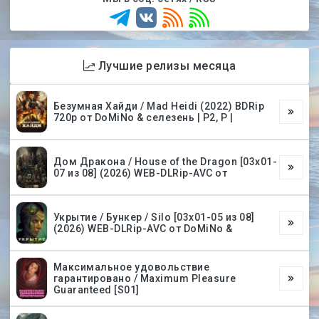
Лучшие релизы месяца
Безумная Хайди / Mad Heidi (2022) BDRip
720p от DoMiNo & селезень | P2, P |
Дом Дракона / House of the Dragon [03х01-
07 из 08] (2026) WEB-DLRip-AVC от
Укрытие / Бункер / Silo [03х01-05 из 08]
(2026) WEB-DLRip-AVC от DoMiNo &
Максимальное удовольствие
гарантировано / Maximum Pleasure
Guaranteed [S01]