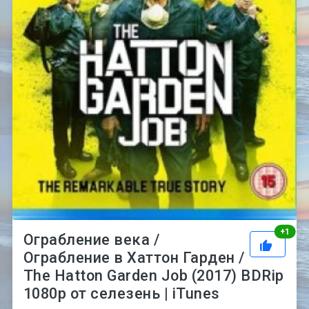
Рей
+
1
Ограбление века /
Ограбление в Хаттон Гарден /
The Hatton Garden Job (2017) BDRip
1080p от селезень | iTunes