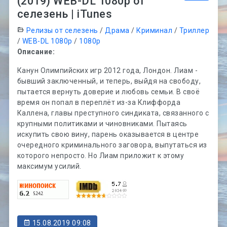
(2019) WEB-DL 1080p от
селезень | iTunes
Релизы от селезень
/
Драма
/
Криминал
/
Триллер
/
WEB-DL 1080p
/
1080p
Описание:
Канун Олимпийских игр 2012 года, Лондон. Лиам -
бывший заключенный, и теперь, выйдя на свободу,
пытается вернуть доверие и любовь семьи. В своё
время он попал в переплёт из-за Клиффорда
Каллена, главы преступного синдиката, связанного с
крупными политиками и чиновниками. Пытаясь
искупить свою вину, парень оказывается в центре
очередного криминального заговора, выпутаться из
которого непросто. Но Лиам приложит к этому
максимум усилий.
15.08.2019 09:08