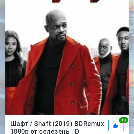
Рей
+
0
Шафт / Shaft (2019) BDRemux
1080p от селезень | D