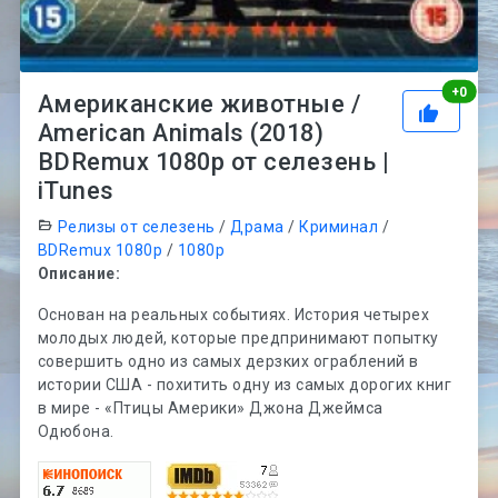
Рей
+
0
Американские животные /
American Animals (2018)
BDRemux 1080p от селезень |
iTunes
Релизы от селезень
/
Драма
/
Криминал
/
BDRemux 1080p
/
1080p
Описание:
Основан на реальных событиях. История четырех
молодых людей, которые предпринимают попытку
совершить одно из самых дерзких ограблений в
истории США - похитить одну из самых дорогих книг
в мире - «Птицы Америки» Джона Джеймса
Одюбона.