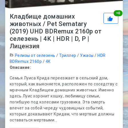
Рей
+
0
Кладбище домашних
животных / Pet Sematary
(2019) UHD BDRemux 2160p от
селезень | 4K | HDR | D, P |
Лицензия
Релизы от селезень
/
Триллер
/
Ужасы
/
HDR
BDRemux 2160p
/
4K
Описание:
Семья Луиса Крида переезжает в сельский дом,
который, как выясняется, расположен по соседству с
мрачным Кладбищем домашних животных. Именно
здесь Луис хоронит кошку, любимицу семьи,
погибшую под колесами грузовика. Эта смерть
влечет за собой череду чудовищных событий,
которые доказывают Кридам, что мертвые должны
оставаться мертвыми...