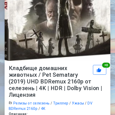
Рей
+
0
Кладбище домашних
животных / Pet Sematary
(2019) UHD BDRemux 2160p от
селезень | 4K | HDR | Dolby Vision |
Лицензия
Релизы от селезень
/
Триллер
/
Ужасы
/
DV
BDRemux 2160p
/
4K
Описание: