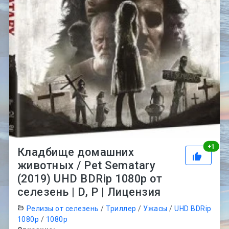
Рей
+
1
Кладбище домашних
животных / Pet Sematary
(2019) UHD BDRip 1080p от
селезень | D, P | Лицензия
Релизы от селезень
/
Триллер
/
Ужасы
/
UHD BDRip
1080p
/
1080p