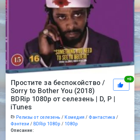
Рей
+
0
Простите за беспокойство /
Sorry to Bother You (2018)
BDRip 1080p от селезень | D, P |
iTunes
Релизы от селезень
/
Комедия
/
Фантастика
/
Фэнтези
/
BDRip 1080p
/
1080p
Описание: