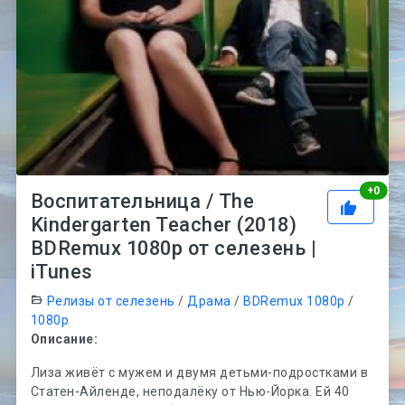
Рей
+
0
Воспитательница / The
Kindergarten Teacher (2018)
BDRemux 1080p от селезень |
iTunes
Релизы от селезень
/
Драма
/
BDRemux 1080p
/
1080p
Описание:
Лиза живёт с мужем и двумя детьми-подростками в
Статен-Айленде, неподалёку от Нью-Йорка. Ей 40