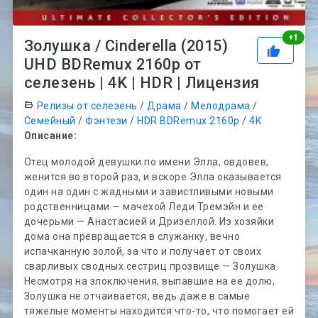
Рей
+
1
Золушка / Cinderella (2015)
UHD BDRemux 2160p от
селезень | 4K | HDR | Лицензия
Релизы от селезень
/
Драма
/
Мелодрама
/
Семейный
/
Фэнтези
/
HDR BDRemux 2160p
/
4K
Описание:
Отец молодой девушки по имени Элла, овдовев,
женится во второй раз, и вскоре Элла оказывается
один на один с жадными и завистливыми новыми
родственницами — мачехой Леди Тремэйн и ее
дочерьми — Анастасией и Дризеллой. Из хозяйки
дома она превращается в служанку, вечно
испачканную золой, за что и получает от своих
сварливых сводных сестриц прозвище — Золушка.
Несмотря на злоключения, выпавшие на ее долю,
Золушка не отчаивается, ведь даже в самые
тяжелые моменты находится что-то, что помогает ей