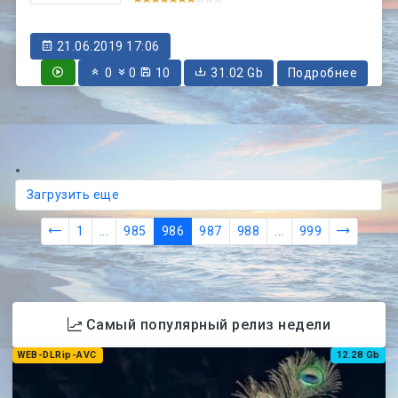
21.06.2019 17:06
0
0
10
31.02 Gb
Подробнее
Загрузить еще
1
...
985
986
987
988
...
999
Самый популярный релиз недели
WEB-DLRip-AVC
12.28 Gb