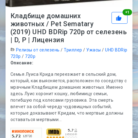
Рей
+
1
Кладбище домашних
животных / Pet Sematary
(2019) UHD BDRip 720p от селезень
| D, P | Лицензия
Релизы от селезень
/
Триллер
/
Ужасы
/
UHD BDRip
720p
/
720p
Описание:
Семья Луиса Крида переезжает в сельский дом,
который, как выясняется, расположен по соседству с
мрачным Кладбищем домашних животных. Именно
здесь Луис хоронит кошку, любимицу семьи,
погибшую под колесами грузовика. Эта смерть
влечет за собой череду чудовищных событий,
которые доказывают Кридам, что мертвые должны
оставаться мертвыми...