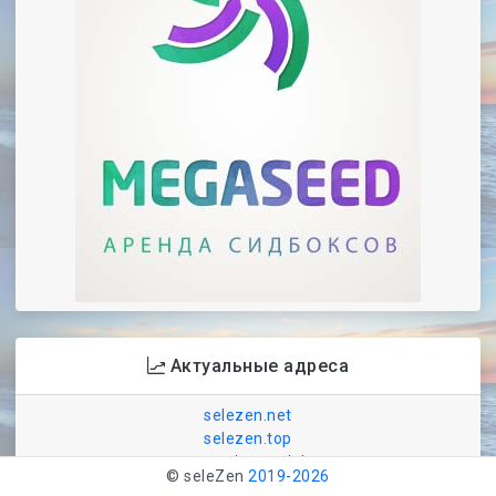
Актуальные адреса
selezen.net
selezen.top
use.selezen.club
© seleZen
2019-
2026
selezen-info.do.am