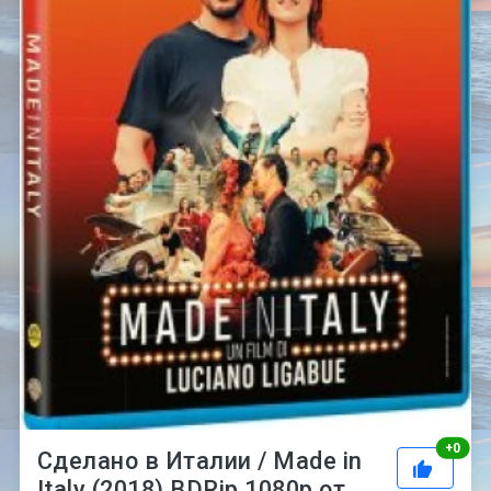
Рей
+
0
Сделано в Италии / Made in
Italy (2018) BDRip 1080p от