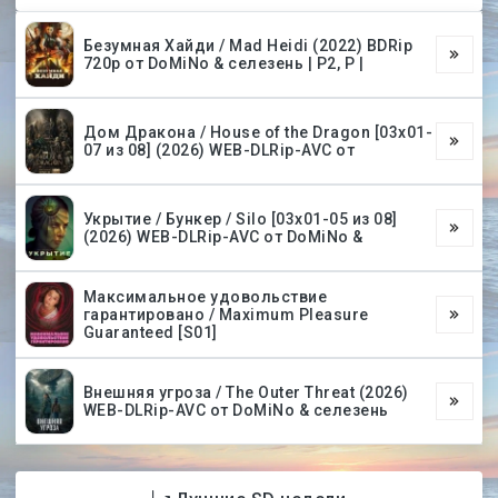
Безумная Хайди / Mad Heidi (2022) BDRip
720p от DoMiNo & селезень | P2, P |
Дом Дракона / House of the Dragon [03х01-
07 из 08] (2026) WEB-DLRip-AVC от
Укрытие / Бункер / Silo [03х01-05 из 08]
(2026) WEB-DLRip-AVC от DoMiNo &
Максимальное удовольствие
гарантировано / Maximum Pleasure
Guaranteed [S01]
Внешняя угроза / The Outer Threat (2026)
WEB-DLRip-AVC от DoMiNo & селезень