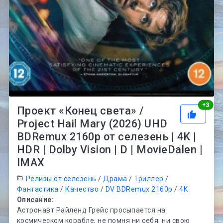
Рей
+
3
Проект «Конец света» /
Project Hail Mary (2026) UHD
BDRemux 2160p от селезень | 4K |
HDR | Dolby Vision | D | MovieDalen |
IMAX
Релизы от селезень
/
Драма
/
Триллер
/
Фантастика
/
Качество
/
DV BDRemux 2160p
/
4K
Описание:
Астронавт Райленд Грейс просыпается на
космическом корабле, не помня ни себя, ни свою