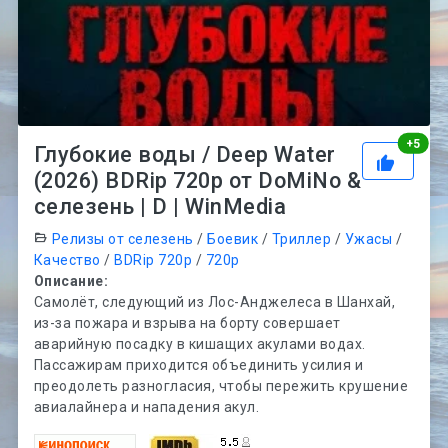
Рей
+
5
Глубокие воды / Deep Water
(2026) BDRip 720p от DoMiNo &
селезень | D | WinMedia
Релизы от селезень
/
Боевик
/
Триллер
/
Ужасы
/
Качество
/
BDRip 720p
/
720p
Описание:
Самолёт, следующий из Лос-Анджелеса в Шанхай,
из-за пожара и взрыва на борту совершает
аварийную посадку в кишащих акулами водах.
Пассажирам приходится объединить усилия и
преодолеть разногласия, чтобы пережить крушение
авиалайнера и нападения акул.