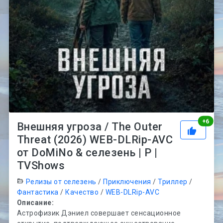
Рей
+
6
Внешняя угроза / The Outer
Threat (2026) WEB-DLRip-AVC
от DoMiNo & селезень | P |
TVShows
Релизы от селезень
/
Приключения
/
Триллер
/
Фантастика
/
Качество
/
WEB-DLRip-AVC
Описание:
Астрофизик Дэниел совершает сенсационное