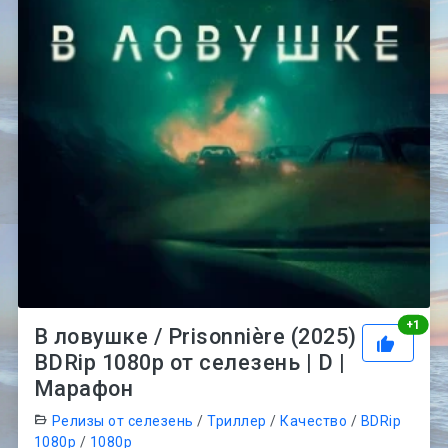
Рей
+
1
В ловушке / Prisonnière (2025)
BDRip 1080p от селезень | D |
Марафон
Релизы от селезень
/
Триллер
/
Качество
/
BDRip
1080p
/
1080p