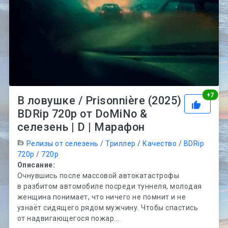
Рей
+
7
В ловушке / Prisonnière (2025)
BDRip 720p от DoMiNo &
селезень | D | Марафон
Релизы от селезень
/
Триллер
/
Качество
/
BDRip
720p
/
720p
Описание:
Очнувшись после массовой автокатастрофы
в разбитом автомобиле посреди туннеля, молодая
женщина понимает, что ничего не помнит и не
узнаёт сидящего рядом мужчину. Чтобы спастись
от надвигающегося пожар...