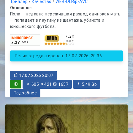
Триллер
/
Качество
/
WEB-DLRip-AVC
Описание:
Пола — недавно пережившая развод одинокая мать
— попадает в паутину из шантажа, убийств и
юношеского футбола.
Релиз отредактирован: 17-07-2026, 20:36
17.07.2026 20:07
605
421
1657
5.49 Gb
Подробнее