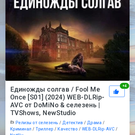
Рей
+
4
Единожды солгав / Fool Me
Once [S01] (2024) WEB-DLRip-
AVC от DoMiNo & селезень |
TVShows, NewStudio
Релизы от селезень
/
Детектив
/
Драма
/
Криминал
/
Триллер
/
Качество
/
WEB-DLRip-AVC
/