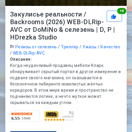
Рей
+
4
Закулисье реальности /
Backrooms (2026) WEB-DLRip-
AVC от DoMiNo & селезень | D, P |
HDrezka Studio
Релизы от селезень
/
Триллер
/
Ужасы
/
Качество
/
WEB-DLRip-AVC
Описание:
Когда неудачливый продавец мебели Кларк
обнаруживает скрытый портал в другое измерение в
подвале своего магазина, он оказывается в
бесконечном лабиринте извилистых жёлтых
коридоров. В этом мире время и пространство не
подчиняются логике, а нечто жуткое может
скрываться за каждым углом.