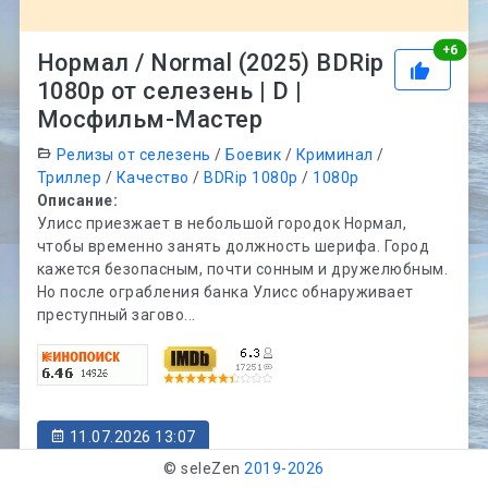
Рей
+
6
Нормал / Normal (2025) BDRip
1080p от селезень | D |
Мосфильм-Мастер
Релизы от селезень
/
Боевик
/
Криминал
/
Триллер
/
Качество
/
BDRip 1080p
/
1080p
Описание:
Улисс приезжает в небольшой городок Нормал,
чтобы временно занять должность шерифа. Город
кажется безопасным, почти сонным и дружелюбным.
Но после ограбления банка Улисс обнаруживает
преступный загово...
11.07.2026 13:07
© seleZen
2019-
2026
347
109
2075
7.04 Gb