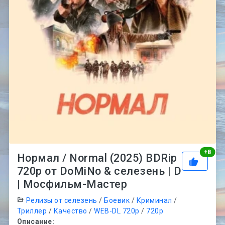
Рей
+
8
Нормал / Normal (2025) BDRip
720p от DoMiNo & селезень | D
| Мосфильм-Мастер
Релизы от селезень
/
Боевик
/
Криминал
/
Триллер
/
Качество
/
WEB-DL 720p
/
720p
Описание: