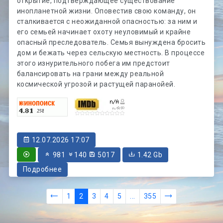
открытие, подтверждающее существование
инопланетной жизни. Оповестив свою команду, он
сталкивается с неожиданной опасностью: за ним и
его семьей начинает охоту неуловимый и крайне
опасный преследователь. Семья вынуждена бросить
дом и бежать через сельскую местность. В процессе
этого изнурительного побега им предстоит
балансировать на грани между реальной
космической угрозой и растущей паранойей.
12.07.2026 17:07
981
140
5017
1.42 Gb
Подробнее
1
2
3
4
5
...
355