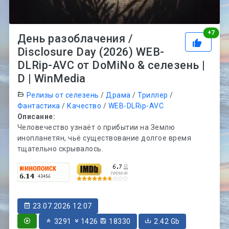
Рей
+
7
День разоблачения /
Disclosure Day (2026) WEB-
DLRip-AVC от DoMiNo & селезень |
D | WinMedia
Релизы от селезень
/
Драма
/
Триллер
/
Фантастика
/
Качество
/
WEB-DLRip-AVC
Описание:
Человечество узнаёт о прибытии на Землю
инопланетян, чьё существование долгое время
тщательно скрывалось.
23.07.2026 12:07
3291
1426
18330
2.42 Gb