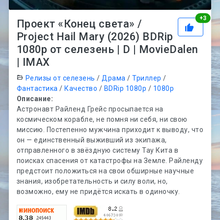
Рей
+
3
Проект «Конец света» /
Project Hail Mary (2026) BDRip
1080p от селезень | D | MovieDalen
| IMAX
Релизы от селезень
/
Драма
/
Триллер
/
Фантастика
/
Качество
/
BDRip 1080p
/
1080p
Описание:
Астронавт Райленд Грейс просыпается на
космическом корабле, не помня ни себя, ни свою
миссию. Постепенно мужчина приходит к выводу, что
он — единственный выживший из экипажа,
отправленного в звёздную систему Тау Кита в
поисках спасения от катастрофы на Земле. Райленду
предстоит положиться на свои обширные научные
знания, изобретательность и силу воли, но,
возможно, ему не придётся искать в одиночку.