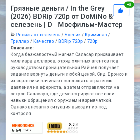
Рей
+
5
Грязные деньги / In the Grey
(2026) BDRip 720p от DoMiNo &
селезень | D | Мосфильм-Мастер
Релизы от селезень
/
Боевик
/
Криминал
/
Триллер
/
Качество
/
BDRip 720p
/
720p
Описание:
Когда безжалостный магнат Саласар присваивает
миллиард долларов, отряд элитных агентов под
руководством проницательной Рэйчел получает
задание вернуть деньги любой ценой. Сид, Бронко и
их соратники начинают воплощать стратегию
давления на афериста, а затем отправляются на
остров Саласара, где демонстрируют все свои
навыки обращения с оружием и взрывчаткой.
Однако внезапно ситуация выходит из-под
контроля.