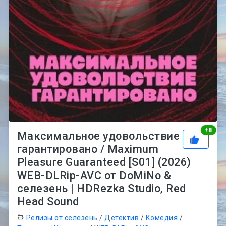
Рей
+
8
Максимальное удовольствие
гарантировано / Maximum
Pleasure Guaranteed [S01] (2026)
WEB-DLRip-AVC от DoMiNo &
селезень | HDRezka Studio, Red
Head Sound
Релизы от селезень
/
Детектив
/
Комедия
/