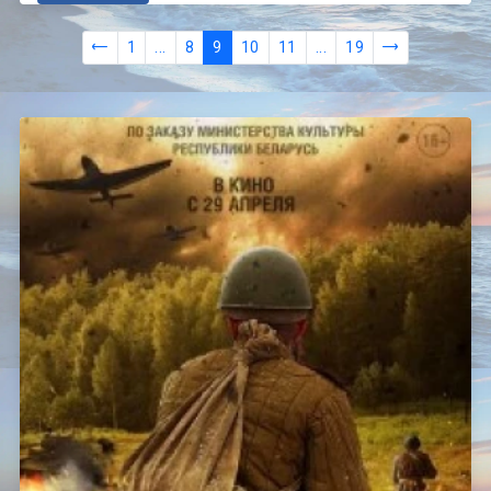
1
...
8
9
10
11
...
19