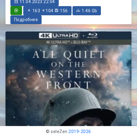
11.04.2023 22:04
163
104
156
1.46 Gb
Подробнее
© seleZen
2019-
2026