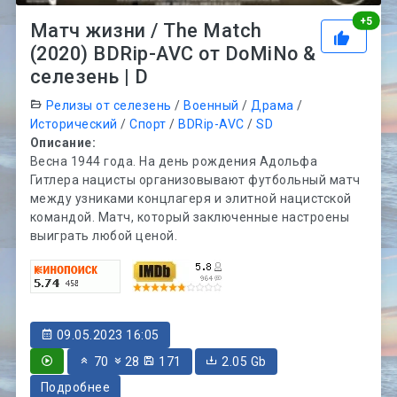
Рей
+
5
Матч жизни / The Match
(2020) BDRip-AVC от DoMiNo &
селезень | D
Релизы от селезень
/
Военный
/
Драма
/
Исторический
/
Спорт
/
BDRip-AVC
/
SD
Описание:
Весна 1944 года. На день рождения Адольфа
Гитлера нацисты организовывают футбольный матч
между узниками концлагеря и элитной нацистской
командой. Матч, который заключенные настроены
выиграть любой ценой.
09.05.2023 16:05
70
28
171
2.05 Gb
Подробнее