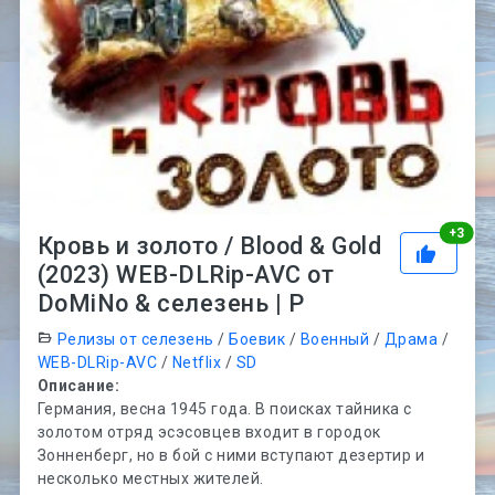
Рей
+
3
Кровь и золото / Blood & Gold
(2023) WEB-DLRip-AVC от
DoMiNo & селезень | P
Релизы от селезень
/
Боевик
/
Военный
/
Драма
/
WEB-DLRip-AVC
/
Netflix
/
SD
Описание:
Германия, весна 1945 года. В поисках тайника с
золотом отряд эсэсовцев входит в городок
Зонненберг, но в бой с ними вступают дезертир и
несколько местных жителей.