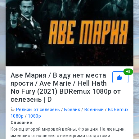
Рей
+
5
Аве Мария / В аду нет места
ярости / Ave Marie / Hell Hath
No Fury (2021) BDRemux 1080p от
селезень | D
Релизы от селезень
/
Боевик
/
Военный
/
BDRemux
1080p
/
1080p
Описание:
Конец второй мировой войны, Франция. На женщин,
имевших отношения с немецкими солдатами