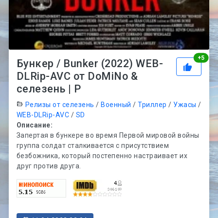
Рей
+
5
Бункер / Bunker (2022) WEB-
DLRip-AVC от DoMiNo &
селезень | P
Релизы от селезень
/
Военный
/
Триллер
/
Ужасы
/
WEB-DLRip-AVC
/
SD
Описание:
Запертая в бункере во время Первой мировой войны
группа солдат сталкивается с присутствием
безбожника, который постепенно настраивает их
друг против друга.