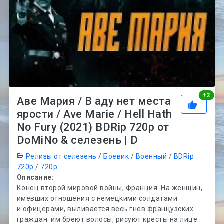
Рей
+
2
Аве Мария / В аду нет места
ярости / Ave Marie / Hell Hath
No Fury (2021) BDRip 720p от
DoMiNo & селезень | D
Релизы от селезень
/
Боевик
/
Военный
/
BDRip
720p
/
720p
Описание:
Конец второй мировой войны, Франция. На женщин,
имевших отношения с немецкими солдатами
и офицерами, выливается весь гнев французских
граждан: им бреют волосы, рисуют кресты на лице.