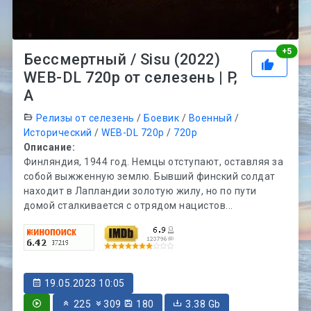
Рей
+
5
Бессмертный / Sisu (2022)
WEB-DL 720p от селезень | P,
A
Релизы от селезень
/
Боевик
/
Военный
/
Исторический
/
WEB-DL 720p
/
720p
Описание:
Финляндия, 1944 год. Немцы отступают, оставляя за
собой выжженную землю. Бывший финский солдат
находит в Лапландии золотую жилу, но по пути
домой сталкивается с отрядом нацистов...
19.05.2023 10:05
225
309
180
3.38 Gb