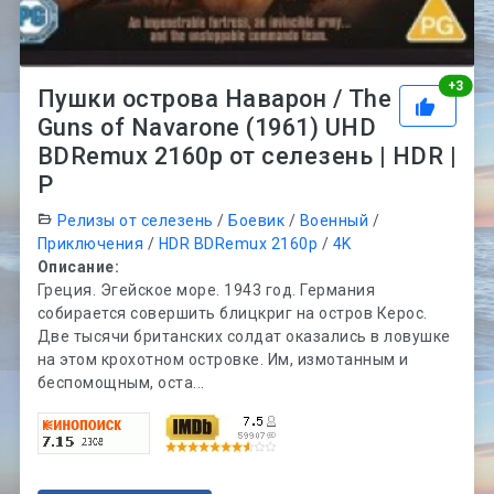
Рей
+
3
Пушки острова Наварон / The
Guns of Navarone (1961) UHD
BDRemux 2160p от селезень | HDR |
P
Релизы от селезень
/
Боевик
/
Военный
/
Приключения
/
HDR BDRemux 2160p
/
4K
Описание:
Греция. Эгейское море. 1943 год. Германия
собирается совершить блицкриг на остров Керос.
Две тысячи британских солдат оказались в ловушке
на этом крохотном островке. Им, измотанным и
беспомощным, оста...