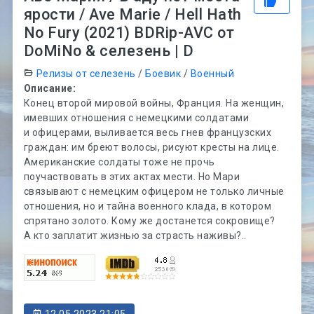
ярости / Ave Marie / Hell Hath
No Fury (2021) BDRip-AVC от
DoMiNo & селезень | D
Релизы от селезень
/
Боевик
/
Военный
Описание:
Конец второй мировой войны, Франция. На женщин,
имевших отношения с немецкими солдатами
и офицерами, выливается весь гнев французских
граждан: им бреют волосы, рисуют кресты на лице.
Американские солдаты тоже не прочь
поучаствовать в этих актах мести. Но Мари
связывают с немецким офицером не только личные
отношения, но и тайна военного клада, в котором
спрятано золото. Кому же достанется сокровище?
А кто заплатит жизнью за страсть наживы?..
12.05.2023 21:05