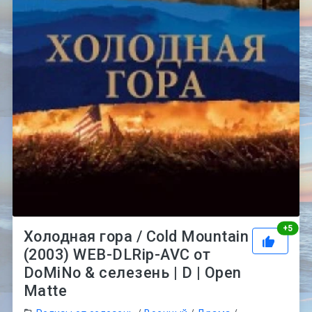
Рей
+
5
Холодная гора / Cold Mountain
(2003) WEB-DLRip-AVC от
DoMiNo & селезень | D | Open
Matte