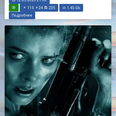
115
24
235
1.45 Gb
Подробнее