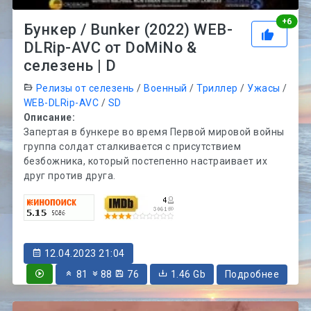
Рей
+
6
Бункер / Bunker (2022) WEB-
DLRip-AVC от DoMiNo &
селезень | D
Релизы от селезень
/
Военный
/
Триллер
/
Ужасы
/
WEB-DLRip-AVC
/
SD
Описание:
Запертая в бункере во время Первой мировой войны
группа солдат сталкивается с присутствием
безбожника, который постепенно настраивает их
друг против друга.
12.04.2023 21:04
81
88
76
1.46 Gb
Подробнее