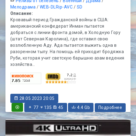
Релизы от селезень
/
Военный
/
Драма
/
Мелодрама
/
WEB-DLRip-AVC
/
SD
Описание:
Кровавый период Гражданской войны в США:
американский конфедерат Инман пытается
добраться с линии фронта домой, в Холодную Гору
(штат Северная Каролина), где оставил свою
возлюбленную Аду. Ада пытается выжить одна в
разоренном тылу. На помощь ей приходит бродяжка
Руби, которая учит светскую барышню азам ведения
хозяйства…
28.05.2023 20:05
77
135
45
4.4 Gb
Подробнее