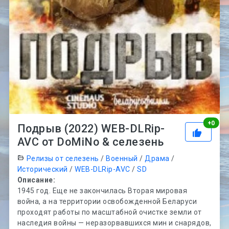
Рей
+
0
Подрыв (2022) WEB-DLRip-
AVC от DoMiNo & селезень
Релизы от селезень
/
Военный
/
Драма
/
Исторический
/
WEB-DLRip-AVC
/
SD
Описание:
1945 год. Еще не закончилась Вторая мировая
война, а на территории освобожденной Беларуси
проходят работы по масштабной очистке земли от
наследия войны — неразорвавшихся мин и снарядов,