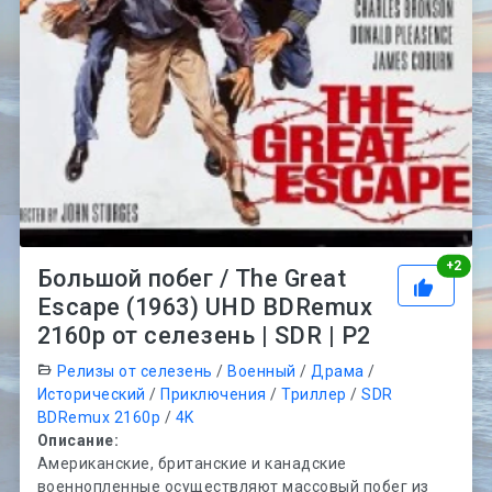
Рей
+
2
Большой побег / The Great
Escape (1963) UHD BDRemux
2160p от селезень | SDR | P2
Релизы от селезень
/
Военный
/
Драма
/
Исторический
/
Приключения
/
Триллер
/
SDR
BDRemux 2160p
/
4K
Описание:
Американские, британские и канадские
военнопленные осуществляют массовый побег из