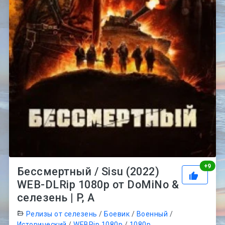
Рей
+
9
Бессмертный / Sisu (2022)
WEB-DLRip 1080p от DoMiNo &
селезень | P, A
Релизы от селезень
/
Боевик
/
Военный
/
Исторический
/
WEBRip 1080p
/
1080p