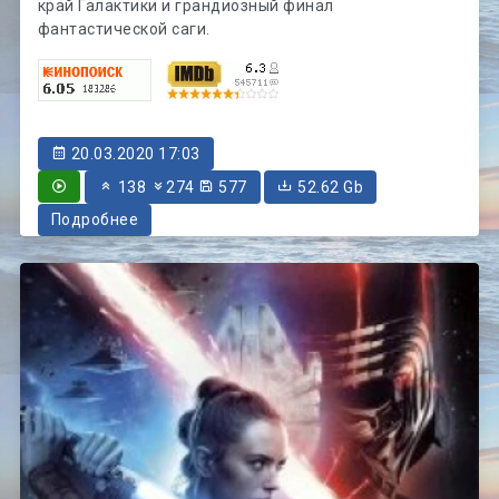
край Галактики и грандиозный финал
фантастической саги.
20.03.2020 17:03
138
274
577
52.62 Gb
Подробнее