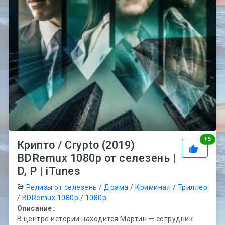
Рей
+
5
Крипто / Crypto (2019)
BDRemux 1080p от селезень |
D, P | iTunes
Релизы от селезень
/
Драма
/
Криминал
/
Триллер
/
BDRemux 1080p
/
1080p
Описание:
В центре истории находится Мартин — сотрудник