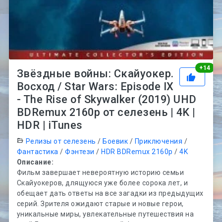
Рей
+
14
Звёздные войны: Скайуокер.
Восход / Star Wars: Episode IX
- The Rise of Skywalker (2019) UHD
BDRemux 2160p от селезень | 4K |
HDR | iTunes
Релизы от селезень
/
Боевик
/
Приключения
/
Фантастика
/
Фэнтези
/
HDR BDRemux 2160p
/
4K
Описание:
Фильм завершает невероятную историю семьи
Скайуокеров, длящуюся уже более сорока лет, и
обещает дать ответы на все загадки из предыдущих
серий. Зрителя ожидают старые и новые герои,
уникальные миры, увлекательные путешествия на