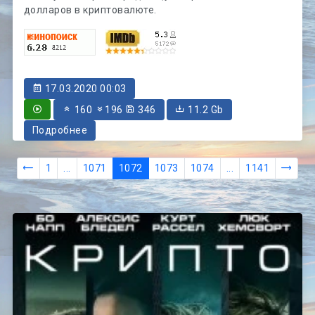
долларов в криптовалюте.
17.03.2020 00:03
160
196
346
11.2 Gb
Подробнее
1
...
1071
1072
1073
1074
...
1141