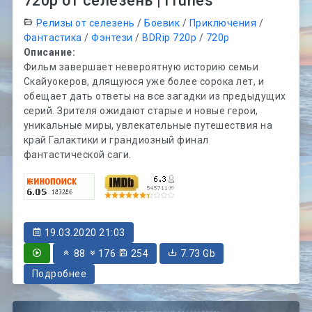
720p от селезень | iTunes
Релизы от селезень
/
Боевик
/
Приключения
/
Фантастика
/
Фэнтези
/
BDRip 720p
/
720p
Описание:
Фильм завершает невероятную историю семьи
Скайуокеров, длящуюся уже более сорока лет, и
обещает дать ответы на все загадки из предыдущих
серий. Зрителя ожидают старые и новые герои,
уникальные миры, увлекательные путешествия на
край Галактики и грандиозный финал
фантастической саги.
19.03.2020 21:03
88
176
254
7.73 Gb
Подробнее