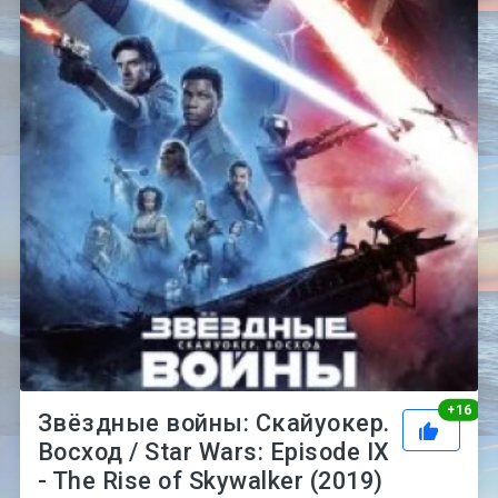
Рей
+
16
Звёздные войны: Скайуокер.
Восход / Star Wars: Episode IX
- The Rise of Skywalker (2019)