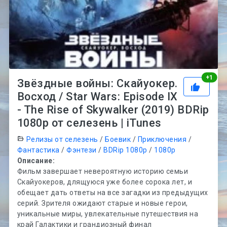
Рей
+
1
Звёздные войны: Скайуокер.
Восход / Star Wars: Episode IX
- The Rise of Skywalker (2019) BDRip
1080p от селезень | iTunes
Релизы от селезень
/
Боевик
/
Приключения
/
Фантастика
/
Фэнтези
/
BDRip 1080p
/
1080p
Описание:
Фильм завершает невероятную историю семьи
Скайуокеров, длящуюся уже более сорока лет, и
обещает дать ответы на все загадки из предыдущих
серий. Зрителя ожидают старые и новые герои,
уникальные миры, увлекательные путешествия на
край Галактики и грандиозный финал