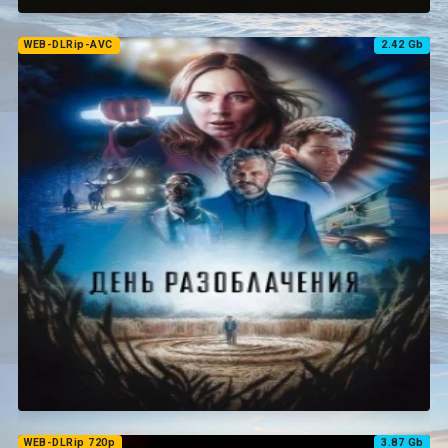
WEB-DLRip-AVC
2.42 Gb
WEB-DLRip 720p
3.87 Gb