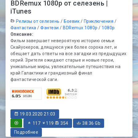
BDRemux 1080p от селезень |
iTunes
Релизы от селезень
/
Боевик
/
Приключения
/
Фантастика
/
Фэнтези
/
BDRemux 1080p
/
1080p
Описание:
Фильм завершает невероятную историю семьи
Скайуокеров, длящуюся уже более сорока лет, и
обещает дать ответы на все загадки из предыдущих
серий. Зрителя ожидают старые и новые герои,
уникальные миры, увлекательные путешествия на
край Галактики и грандиозный финал
фантастической саги.
19.03.2020 21:03
117
119
354
38.36 Gb
Подробнее