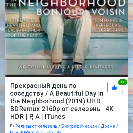
Рей
+
1
Прекрасный день по
соседству / A Beautiful Day in
the Neighborhood (2019) UHD
BDRemux 2160p от селезень | 4K |
HDR | P, A | iTunes
Релизы от селезень
/
Биографический
/
Драма
/
HDR BDRemux 2160p
/
4K