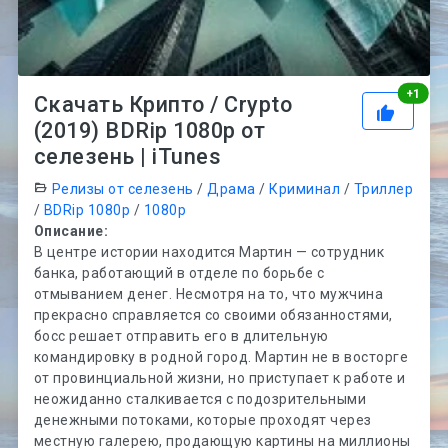
Рей
+
1
Скачать Крипто / Crypto
(2019) BDRip 1080p от
селезень | iTunes
Релизы от селезень
/
Драма
/
Криминал
/
Триллер
/
BDRip 1080p
/
1080p
Описание:
В центре истории находится Мартин — сотрудник
банка, работающий в отделе по борьбе с
отмыванием денег. Несмотря на то, что мужчина
прекрасно справляется со своими обязанностями,
босс решает отправить его в длительную
командировку в родной город. Мартин не в восторге
от провинциальной жизни, но приступает к работе и
неожиданно сталкивается с подозрительными
денежными потоками, которые проходят через
местную галерею, продающую картины на миллионы