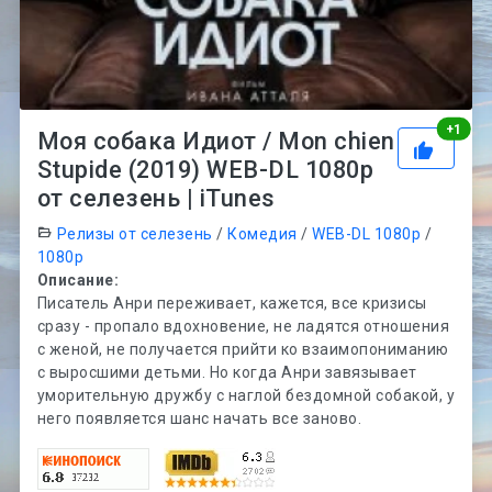
Рей
+
1
Моя собака Идиот / Mon chien
Stupide (2019) WEB-DL 1080p
от селезень | iTunes
Релизы от селезень
/
Комедия
/
WEB-DL 1080p
/
1080p
Описание:
Писатель Анри переживает, кажется, все кризисы
сразу - пропало вдохновение, не ладятся отношения
с женой, не получается прийти ко взаимопониманию
с выросшими детьми. Но когда Анри завязывает
уморительную дружбу с наглой бездомной собакой, у
него появляется шанс начать все заново.