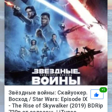
Рей
+
1
Звёздные войны: Скайуокер.
Восход / Star Wars: Episode IX
- The Rise of Skywalker (2019) BDRip