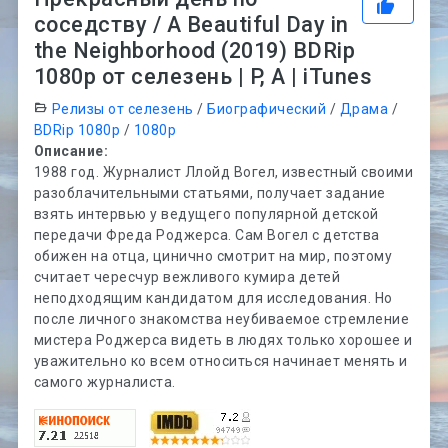
соседству / A Beautiful Day in
the Neighborhood (2019) BDRip
1080p от селезень | P, A | iTunes
Релизы от селезень
/
Биографический
/
Драма
/
BDRip 1080p
/
1080p
Описание:
1988 год. Журналист Ллойд Вогел, известный своими
разоблачительными статьями, получает задание
взять интервью у ведущего популярной детской
передачи Фреда Роджерса. Сам Вогел с детства
обижен на отца, цинично смотрит на мир, поэтому
считает чересчур вежливого кумира детей
неподходящим кандидатом для исследования. Но
после личного знакомства неубиваемое стремление
мистера Роджерса видеть в людях только хорошее и
уважительно ко всем относиться начинает менять и
самого журналиста.