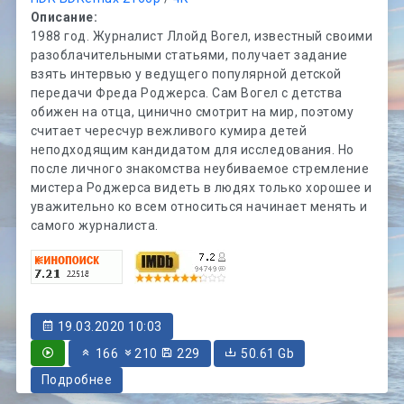
Описание:
1988 год. Журналист Ллойд Вогел, известный своими
разоблачительными статьями, получает задание
взять интервью у ведущего популярной детской
передачи Фреда Роджерса. Сам Вогел с детства
обижен на отца, цинично смотрит на мир, поэтому
считает чересчур вежливого кумира детей
неподходящим кандидатом для исследования. Но
после личного знакомства неубиваемое стремление
мистера Роджерса видеть в людях только хорошее и
уважительно ко всем относиться начинает менять и
самого журналиста.
19.03.2020 10:03
166
210
229
50.61 Gb
Подробнее