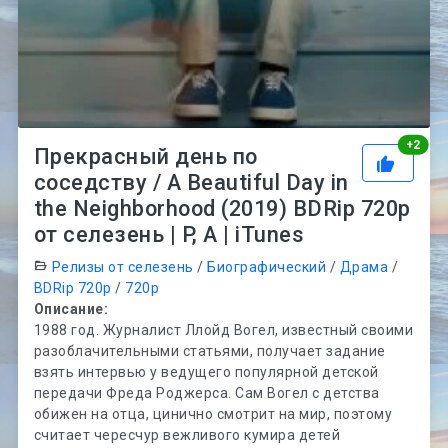
Рей
+
2
Прекрасный день по
соседству / A Beautiful Day in
the Neighborhood (2019) BDRip 720p
от селезень | P, A | iTunes
Релизы от селезень
/
Биографический
/
Драма
/
BDRip 720p
/
720p
Описание:
1988 год. Журналист Ллойд Вогел, известный своими
разоблачительными статьями, получает задание
взять интервью у ведущего популярной детской
передачи Фреда Роджерса. Сам Вогел с детства
обижен на отца, цинично смотрит на мир, поэтому
считает чересчур вежливого кумира детей