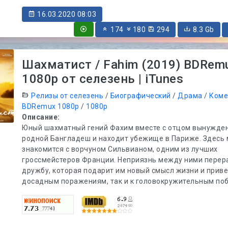
16.03.2020 08:03
174
180
294
8.3 Gb
Шахматист / Fahim (2019) BDRem
1080p от селезень | iTunes
Релизы от селезень
/
Биографический
/
Драма
/
Коме
BDRemux 1080p
/
1080p
Описание:
Юный шахматный гений Фахим вместе с отцом вынужде
родной Бангладеш и находит убежище в Париже. Здесь
знакомится с ворчуном Сильвианом, одним из лучших
гроссмейстеров Франции. Неприязнь между ними перера
дружбу, которая подарит им новый смысл жизни и приве
досадным поражениям, так и к головокружительным по