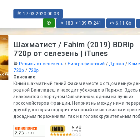
17.03.2020 00:03
183
139
241
6.11 Gb
Шахматист / Fahim (2019) BDRip
720p от селезень | iTunes
Релизы от селезень
/
Биографический
/
Драма
/
Коме
720p
/
720p
Описание:
Юный шахматный гений Фахим вместе с отцом вынужде
родной Бангладеш и находит убежище в Париже. Здесь
знакомится с ворчуном Сильвианом, одним из лучших
гроссмейстеров Франции. Неприязнь между ними перера
дружбу, которая подарит им новый смысл жизни и приве
досадным поражениям, так и к головокружительным по