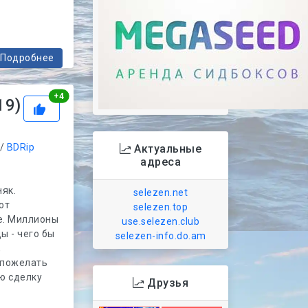
Подробнее
Рейтинг
+
4
19)
/
BDRip
Актуальные
адреса
як.
selezen.net
ют
selezen.top
е. Миллионы
use.selezen.club
ы - чего бы
selezen-info.do.am
,
 пожелать
ю сделку
Друзья