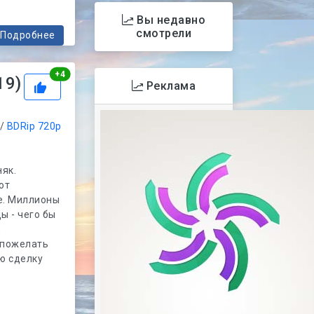
Вы недавно
смотрели
Подробнее
Рейтинг
+
4
19)
Реклама
/
BDRip 720p
як.
ют
е. Миллионы
ы - чего бы
,
 пожелать
ю сделку