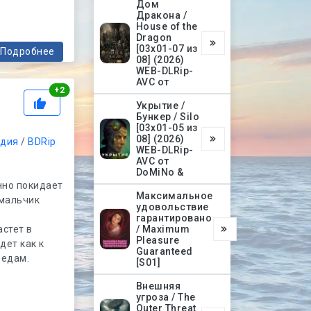
Дом
Дракона /
House of the
Dragon
[03х01-07 из
Подробнее
08] (2026)
WEB-DLRip-
AVC от
Рейтинг
+
2
Укрытие /
Бункер / Silo
[03х01-05 из
08] (2026)
дия
/
BDRip
WEB-DLRip-
AVC от
DoMiNo &
нно покидает
Максимальное
 мальчик
удовольствие
гарантировано
стет в
/ Maximum
Pleasure
дет как к
Guaranteed
бедам.
[S01]
Внешняя
угроза / The
Outer Threat