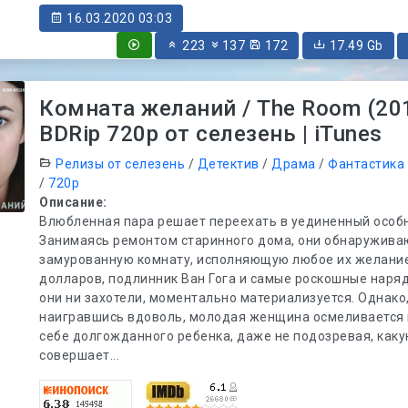
16.03.2020 03:03
223
137
172
17.49 Gb
Комната желаний / The Room (20
BDRip 720p от селезень | iTunes
Релизы от селезень
/
Детектив
/
Драма
/
Фантастика
/
720p
Описание:
Влюбленная пара решает переехать в уединенный особн
Занимаясь ремонтом старинного дома, они обнаружива
замурованную комнату, исполняющую любое их желани
долларов, подлинник Ван Гога и самые роскошные наряд
они ни захотели, моментально материализуется. Однако
наигравшись вдоволь, молодая женщина осмеливается
себе долгожданного ребенка, даже не подозревая, каку
совершает...