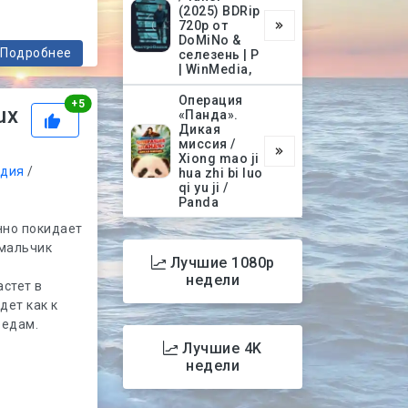
(2025) BDRip
720p от
DoMiNo &
Подробнее
селезень | P
| WinMedia,
Операция
Рейтинг
+
5
ux
«Панда».
Дикая
миссия /
Xiong mao ji
дия
/
hua zhi bi luo
qi yu ji /
Panda
нно покидает
 мальчик
Лучшие 1080p
недели
стет в
дет как к
бедам.
Лучшие 4K
недели