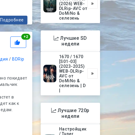
(2026) WEB-
DLRip-AVC от
DoMiNo &
селезень
Подробнее
Рейтинг
+
2
Лучшие SD
недели
1670 / 1670
дия
/
BDRip
[S01-03]
(2023-2025)
WEB-DLRip-
AVC от
нно покидает
DoMiNo &
 мальчик
селезень | D
|
стет в
дет как к
бедам.
Лучшие 720p
недели
Настройщик
/ Tuner