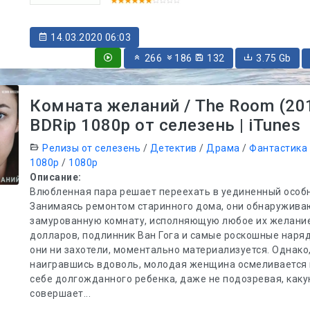
14.03.2020 06:03
266
186
132
3.75 Gb
Комната желаний / The Room (20
BDRip 1080p от селезень | iTunes
Релизы от селезень
/
Детектив
/
Драма
/
Фантастика
1080p
/
1080p
Описание:
Влюбленная пара решает переехать в уединенный особн
Занимаясь ремонтом старинного дома, они обнаружива
замурованную комнату, исполняющую любое их желани
долларов, подлинник Ван Гога и самые роскошные наряд
они ни захотели, моментально материализуется. Однако
наигравшись вдоволь, молодая женщина осмеливается
себе долгожданного ребенка, даже не подозревая, каку
совершает...