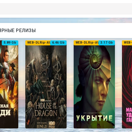
ЯРНЫЕ РЕЛИЗЫ
5.89 Gb
WEB-DLRip-AVC
6.46 Gb
WEB-DLRip-AVC
3.17 Gb
WEB