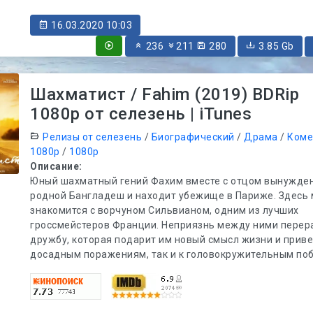
16.03.2020 10:03
236
211
280
3.85 Gb
Шахматист / Fahim (2019) BDRip
1080p от селезень | iTunes
Релизы от селезень
/
Биографический
/
Драма
/
Коме
1080p
/
1080p
Описание:
Юный шахматный гений Фахим вместе с отцом вынужде
родной Бангладеш и находит убежище в Париже. Здесь
знакомится с ворчуном Сильвианом, одним из лучших
гроссмейстеров Франции. Неприязнь между ними перера
дружбу, которая подарит им новый смысл жизни и приве
досадным поражениям, так и к головокружительным по