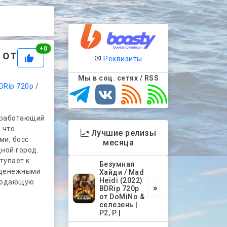
Рейтинг
+
0
 от
Реквизиты
Мы в соц. сетях / RSS
DRip 720p
/
, работающий
 что
Лучшие релизы
ми, босс
месяца
ной город.
тупает к
Безумная
 денежными
Хайди / Mad
Heidi (2022)
продающую
BDRip 720p
от DoMiNo &
селезень |
P2, P |