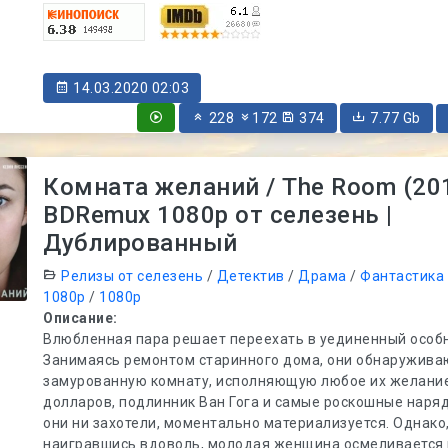
14.03.2020 02:03
228
172
374
7.77 Gb
Комната желаний / The Room (20
BDRemux 1080p от селезень |
Дублированный
Релизы от селезень
/
Детектив
/
Драма
/
Фантастика
1080p
/
1080p
Описание:
Влюбленная пара решает переехать в уединенный особн
Занимаясь ремонтом старинного дома, они обнаружива
замурованную комнату, исполняющую любое их желани
долларов, подлинник Ван Гога и самые роскошные наряд
они ни захотели, моментально материализуется. Однако
наигравшись вдоволь, молодая женщина осмеливается