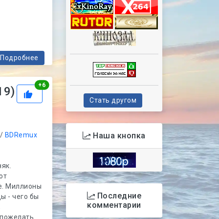
Подробнее
Рейтинг
+
6
19)
Стать другом
/
BDRemux
Наша кнопка
як.
ют
е. Миллионы
Последние
ы - чего бы
комментарии
,
 пожелать