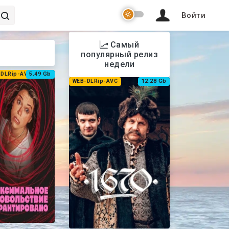
Войти
Самый
популярный релиз
недели
-DLRip-AVC
5.49 Gb
WEB-DLRip-AVC
12.28 Gb