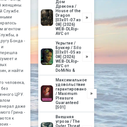
Дом
й женщины.
Дракона /
House of the
ой Службе.
Dragon
ёнными
[03х01-07 из
акралось
08] (2026)
ым агентом
WEB-DLRip-
AVC от
Службы, а
ругу Бонда -
Укрытие /
 и
Бункер / Silo
[03х01-05 из
м перешла
08] (2026)
 сумеет и
WEB-DLRip-
овых
AVC от
DoMiNo &
ин, и найти
Максимальное
го человека,
удовольствие
 без
гарантировано
/ Maximum
енного ЦРУ.
Pleasure
ралом
Guaranteed
генерал даже
[S01]
мого Грина -
Внешняя
аются к
угроза / The
воих -
Outer Threat