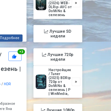
(2026) WEB-
DLRip-AVC от
DoMiNo &
селезень
Лучшие SD
недели
Подробнее
Рейтинг
+
3
/
Лучшие 720p
недели
езень |
Настройщик
/ Tuner
(2025) BDRip
720p от
р
/
HDR
DoMiNo &
селезень | P
| WinMedia,
еобразное
иге Яна
Лучшие 1080p