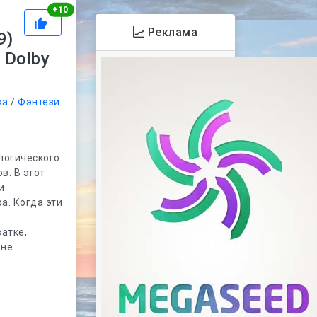
Рейтинг
+
10
Реклама
9)
 Dolby
ка
/
Фэнтези
логического
в. В этот
и
а. Когда эти
атке,
 не