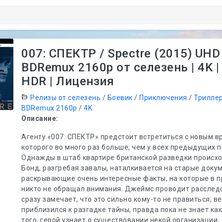
007: СПЕКТР / Spectre (2015) UHD
BDRemux 2160p от селезень | 4K |
HDR | Лицензия
Релизы от селезень
/
Боевик
/
Приключения
/
Трилле
BDRemux 2160p
/
4K
Описание:
Агенту «007: СПЕКТР» предстоит встретиться с новым в
которого во много раз больше, чем у всех предыдущих 
Однажды в штаб квартире британской разведки происхо
Бонд, разгребая завалы, наталкивается на старые доку
раскрывающие очень интересные факты, на которые в 
никто не обращал внимания. Джеймс проводит расслед
сразу замечает, что это сильно кому-то не правиться, в
приблизился к разгадке тайны, правда пока не знает ка
того, герой узнает о существовании некой организации,