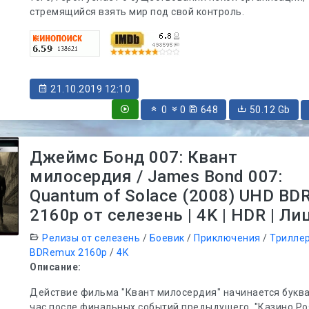
стремящийся взять мир под свой контроль.
21.10.2019 12:10
0
0
648
50.12 Gb
Джеймс Бонд 007: Квант
милосердия / James Bond 007:
Quantum of Solace (2008) UHD BD
2160p от селезень | 4K | HDR | Ли
Релизы от селезень
/
Боевик
/
Приключения
/
Трилле
BDRemux 2160p
/
4K
Описание:
Действие фильма "Квант милосердия" начинается букв
час после финальных событий предыдущего, "Казино Ро