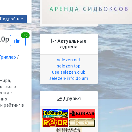
Подробнее
Рейтинг
+
0
20p
Актуальные
адреса
Триллер
/
selezen.net
selezen.top
use.selezen.club
selezen-info.do.am
жира,
стокого
го ждет
Друзья
янно
й рейтинг в