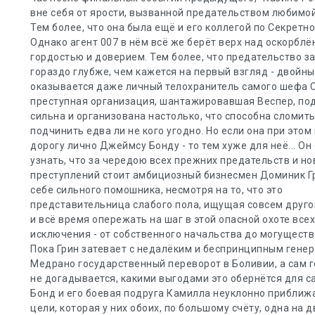
вне себя от ярости, вызванной предательством любимо
Тем более, что она была ещё и его коллегой по Секретн
Однако агент 007 в нём всё же берёт верх над оскорбл
гордостью и доверием. Тем более, что предательство з
гораздо глубже, чем кажется на первый взгляд - двойн
оказывается даже личный телохранитель самого шефа 
преступная организация, шантажировавшая Веспер, под
сильна и организована настолько, что способна сломить
подчинить едва ли не кого угодно. Но если она при это
дорогу лично Джеймсу Бонду - то тем хуже для неё... Он
узнать, что за чередою всех прежних предательств и н
преступлений стоит амбициозный бизнесмен Доминик Гр
себе сильного помошника, несмотря на то, что это
представительница слабого пола, ищущая совсем друго
и всё время опережать на шаг в этой опасной охоте всех
исключения - от собственного начальства до могуществ
Пока Грин затевает с недалёким и беспринципным гене
Медрано государственный переворот в Боливии, а сам 
не догадывается, какими выгодами это обернётся для са
Бонд и его боевая подруга Камилла неуклонно приближ
цели, которая у них обоих, по большому счёту, одна на д