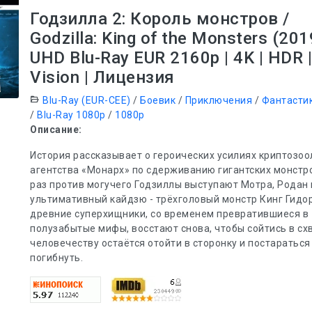
Годзилла 2: Король монстров /
Godzilla: King of the Monsters (201
UHD Blu-Ray EUR 2160p | 4K | HDR |
Vision | Лицензия
Blu-Ray (EUR-CEE)
/
Боевик
/
Приключения
/
Фантасти
/
Blu-Ray 1080p
/
1080p
Описание:
История рассказывает о героических усилиях криптозоо
агентства «Монарх» по сдерживанию гигантских монстро
раз против могучего Годзиллы выступают Мотра, Родан 
ультимативный кайдзю - трёхголовый монстр Кинг Гидор
древние суперхищники, со временем превратившиеся в
полузабытые мифы, восстают снова, чтобы сойтись в схв
человечеству остаётся отойти в сторонку и постараться
погибнуть.