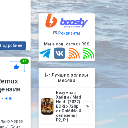
Реквизиты
Мы в соц. сетях / RSS
Подробнее
Рейтинг
+
4
Лучшие релизы
Remux
месяца
цензия
Безумная
Хайди / Mad
р
/
HDR
Heidi (2022)
BDRip 720p
от DoMiNo &
селезень |
P2, P |
ально через
яль". Бонд