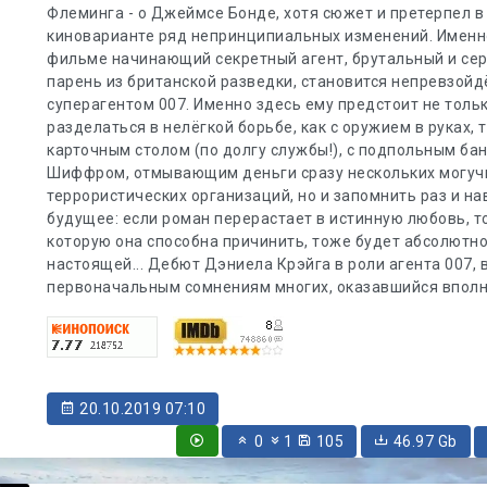
Флеминга - о Джеймсе Бонде, хотя сюжет и претерпел в
киноварианте ряд непринципиальных изменений. Именн
фильме начинающий секретный агент, брутальный и се
парень из британской разведки, становится непревзой
суперагентом 007. Именно здесь ему предстоит не толь
разделаться в нелёгкой борьбе, как с оружием в руках, т
карточным столом (по долгу службы!), с подпольным ба
Шиффром, отмывающим деньги сразу нескольких могуч
террористических организаций, но и запомнить раз и на
будущее: если роман перерастает в истинную любовь, то
которую она способна причинить, тоже будет абсолютн
настоящей... Дебют Дэниела Крэйга в роли агента 007, 
первоначальным сомнениям многих, оказавшийся впол
20.10.2019 07:10
0
1
105
46.97 Gb