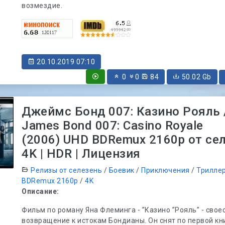
возмездие.
20.10.2019 07:10
0
0
84
50.02 Gb
Джеймс Бонд 007: Казино Рояль 
James Bond 007: Casino Royale
(2006) UHD BDRemux 2160p от сел
4K | HDR | Лицензия
Релизы от селезень
/
Боевик
/
Приключения
/
Трилле
BDRemux 2160p
/
4K
Описание:
Фильм по роману Яна Флеминга - ”Казино ”Рояль” - сво
возвращение к истокам Бондианы. Он снят по первой кн