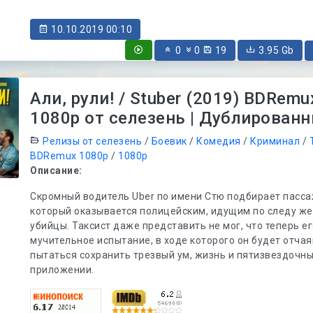
10.10.2019 00:10
0
0
19
3.95 Gb
Али, рули! / Stuber (2019) BDRemu
1080p от селезень | Дублирован
Релизы от селезень
/
Боевик
/
Комедия
/
Криминал
/
BDRemux 1080p
/
1080p
Описание:
Скромный водитель Uber по имени Стю подбирает пасса
который оказывается полицейским, идущим по следу же
убийцы. Таксист даже представить не мог, что теперь е
мучительное испытание, в ходе которого он будет отча
пытаться сохранить трезвый ум, жизнь и пятизвездочны
приложении.