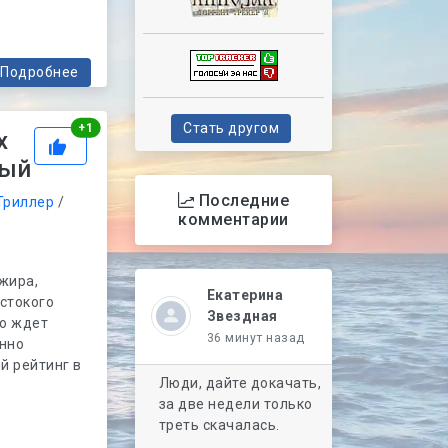
Подробнее
Рейтинг
Стать другом
+
1
x
ный
Последние
Триллер
/
комментарии
жира,
Екатерина
стокого
Звездная
го ждет
36 минут назад
янно
й рейтинг в
Люди, дайте докачать,
за две недели только
треть скачалась.