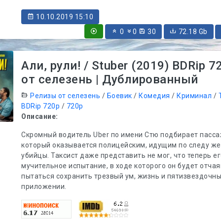
10.10.2019 15:10
0
0
30
72.18 Gb
Али, рули! / Stuber (2019) BDRip 7
от селезень | Дублированный
Релизы от селезень
/
Боевик
/
Комедия
/
Криминал
/
BDRip 720p
/
720p
Описание:
Скромный водитель Uber по имени Стю подбирает пасса
который оказывается полицейским, идущим по следу же
убийцы. Таксист даже представить не мог, что теперь е
мучительное испытание, в ходе которого он будет отча
пытаться сохранить трезвый ум, жизнь и пятизвездочны
приложении.