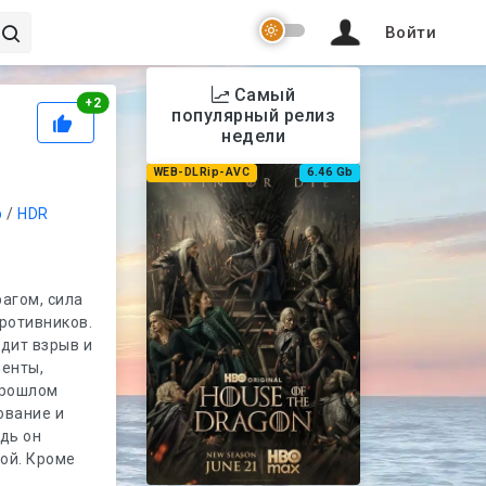
Войти
Самый
Рейтинг
+
2
популярный релиз
недели
WEB-DLRip-AVC
6.46 Gb
р
/
HDR
рагом, сила
противников.
дит взрыв и
менты,
прошлом
ование и
едь он
кой. Кроме