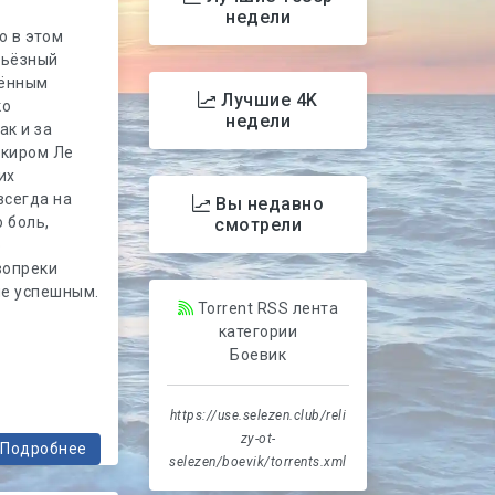
недели
о в этом
рьёзный
дённым
Лучшие 4K
ко
недели
ак и за
нкиром Ле
их
всегда на
Вы недавно
 боль,
смотрели
о
вопреки
не успешным.
Torrent RSS лента
категории
Боевик
https://use.selezen.club/reli
zy-ot-
Подробнее
selezen/boevik/torrents.xml