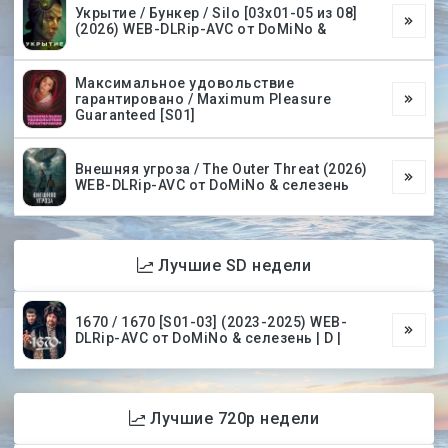
Укрытие / Бункер / Silo [03х01-05 из 08]
(2026) WEB-DLRip-AVC от DoMiNo &
Максимальное удовольствие
гарантировано / Maximum Pleasure
Guaranteed [S01]
Внешняя угроза / The Outer Threat (2026)
WEB-DLRip-AVC от DoMiNo & селезень
Лучшие SD недели
1670 / 1670 [S01-03] (2023-2025) WEB-
DLRip-AVC от DoMiNo & селезень | D |
Лучшие 720p недели