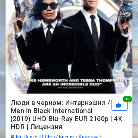
Рей
+
5
Люди в черном: Интернэшнл /
Men in Black International
(2019) UHD Blu-Ray EUR 2160p | 4K |
HDR | Лицензия
Blu-Ray (EUR-CEE)
/
Боевик
/
Комедия
/