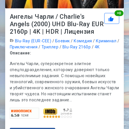
Рей
+
0
Ангелы Чарли / Charlie's
Angels (2000) UHD Blu-Ray EUR
2160p | 4K | HDR | Лицензия
Blu-Ray (EUR-CEE)
/
Боевик
/
Комедия
/
Криминал
/
Приключения
/
Триллер
/
Blu-Ray 2160p
/
4K
Описание:
Ангелы Чарли, суперсекретное элитное
спецподразделение, которому доверяют только
невыполнимые задания. С помощью новейших
технологий, современного оружия, боевых искусств
и убийственного женского очарования Ангелы Чарли
творят чудеса. Но настоящим испытанием станет
лишь это последнее задание…