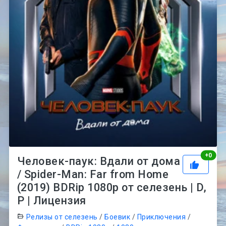
Рей
+
0
Человек-паук: Вдали от дома
/ Spider-Man: Far from Home
(2019) BDRip 1080p от селезень | D,
P | Лицензия
Релизы от селезень
/
Боевик
/
Приключения
/