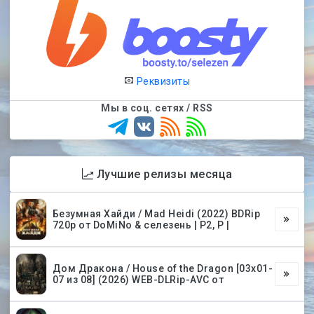
Реквизиты
Мы в соц. сетях / RSS
Лучшие релизы месяца
Безумная Хайди / Mad Heidi (2022) BDRip
720p от DoMiNo & селезень | P2, P |
Дом Дракона / House of the Dragon [03х01-
07 из 08] (2026) WEB-DLRip-AVC от