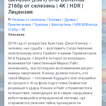
2160p от селезень | 4K | HDR |
Лицензия
Релизы от селезень
/
Боевик
/
Драма
/
Приключения
/
Триллер
/
Фантастика
/
HDR BDRemux
2160p
/
4K
Описание:
2018 год от рождества Христова. Джон Коннор —
человек, чья судьба — возглавить Сопротивление
электронному мозгу Скайнет и армии Терминаторов.
Но в будущее, с верой в которое он возращен,
вклинивается таинственный Маркус Райт:
незнакомец, чьи последние воспоминания рисуют
камеру смертников. Коннор должен понять, кто
такой Маркус — посланник будущего или спасшийся
из прошлого. И на фоне подготовки Скайнетом
решающего удара, Коннор и Райт отправляются в
путешествие, приводящее их в самую сердцевину
взбунтовавшейся операционной системы, где
открывается ужасная тайна, кроющаяся за