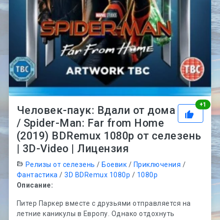
Рей
+
1
Человек-паук: Вдали от дома
/ Spider-Man: Far from Home
(2019) BDRemux 1080p от селезень
| 3D-Video | Лицензия
Релизы от селезень
/
Боевик
/
Приключения
/
Фантастика
/
3D BDRemux 1080p
/
1080p
Описание:
Питер Паркер вместе с друзьями отправляется на
летние каникулы в Европу. Однако отдохнуть