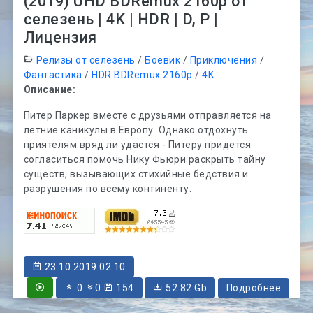
(2019) UHD BDRemux 2160p от
селезень | 4K | HDR | D, P |
Лицензия
Релизы от селезень
/
Боевик
/
Приключения
/
Фантастика
/
HDR BDRemux 2160p
/
4K
Описание:
Питер Паркер вместе с друзьями отправляется на
летние каникулы в Европу. Однако отдохнуть
приятелям вряд ли удастся - Питеру придется
согласиться помочь Нику Фьюри раскрыть тайну
существ, вызывающих стихийные бедствия и
разрушения по всему континенту.
23.10.2019 02:10
0
0
154
52.82 Gb
Подробнее