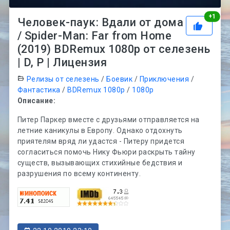
Рей
+
1
Человек-паук: Вдали от дома
/ Spider-Man: Far from Home
(2019) BDRemux 1080p от селезень
| D, P | Лицензия
Релизы от селезень
/
Боевик
/
Приключения
/
Фантастика
/
BDRemux 1080p
/
1080p
Описание:
Питер Паркер вместе с друзьями отправляется на
летние каникулы в Европу. Однако отдохнуть
приятелям вряд ли удастся - Питеру придется
согласиться помочь Нику Фьюри раскрыть тайну
существ, вызывающих стихийные бедствия и
разрушения по всему континенту.