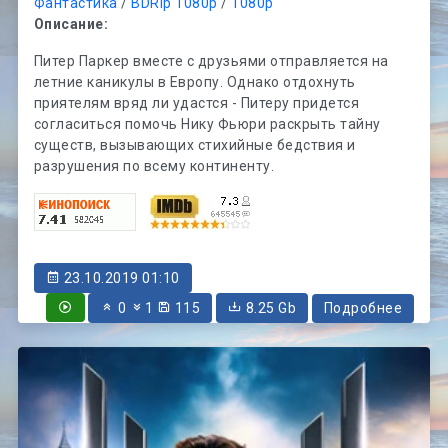
Фантастика
/
BDRip 1080p
/
1080p
Описание:
Питер Паркер вместе с друзьями отправляется на
летние каникулы в Европу. Однако отдохнуть
приятелям вряд ли удастся - Питеру придется
согласиться помочь Нику Фьюри раскрыть тайну
существ, вызывающих стихийные бедствия и
разрушения по всему континенту.
23.10.2019 01:10
0
1
115
8.25 Gb
Подробнее