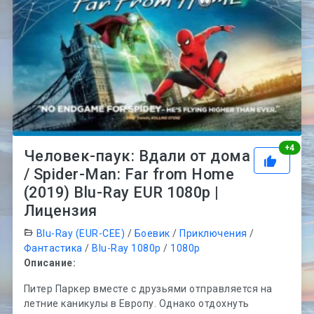
Рей
+
4
Человек-паук: Вдали от дома
/ Spider-Man: Far from Home
(2019) Blu-Ray EUR 1080p |
Лицензия
Blu-Ray (EUR-CEE)
/
Боевик
/
Приключения
/
Фантастика
/
Blu-Ray 1080p
/
1080p
Описание:
Питер Паркер вместе с друзьями отправляется на
летние каникулы в Европу. Однако отдохнуть