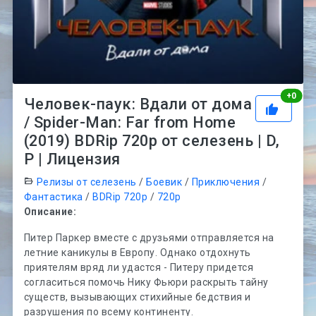
Рей
+
0
Человек-паук: Вдали от дома
/ Spider-Man: Far from Home
(2019) BDRip 720p от селезень | D,
P | Лицензия
Релизы от селезень
/
Боевик
/
Приключения
/
Фантастика
/
BDRip 720p
/
720p
Описание:
Питер Паркер вместе с друзьями отправляется на
летние каникулы в Европу. Однако отдохнуть
приятелям вряд ли удастся - Питеру придется
согласиться помочь Нику Фьюри раскрыть тайну
существ, вызывающих стихийные бедствия и
разрушения по всему континенту.