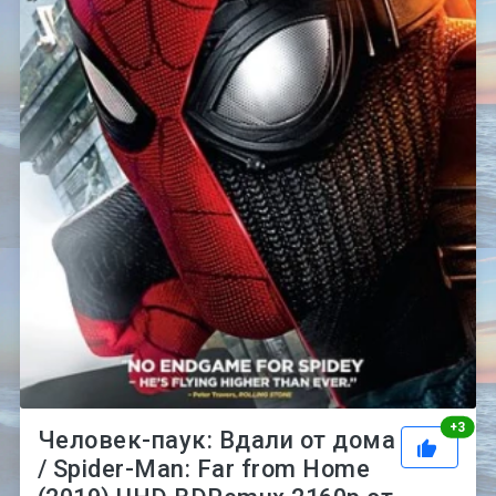
Рей
+
3
Человек-паук: Вдали от дома
/ Spider-Man: Far from Home