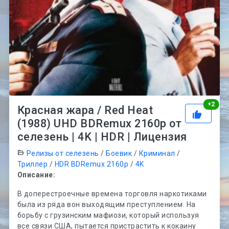
Рей
+
2
Красная жара / Red Heat
(1988) UHD BDRemux 2160p от
селезень | 4K | HDR | Лицензия
Релизы от селезень
/
Боевик
/
Криминал
/
Триллер
/
HDR BDRemux 2160p
/
4K
Описание:
В доперестроечные времена торговля наркотиками
была из ряда вон выходящим преступлением. На
борьбу с грузинским мафиози, который используя
все связи США, пытается пристрастить к кокаину