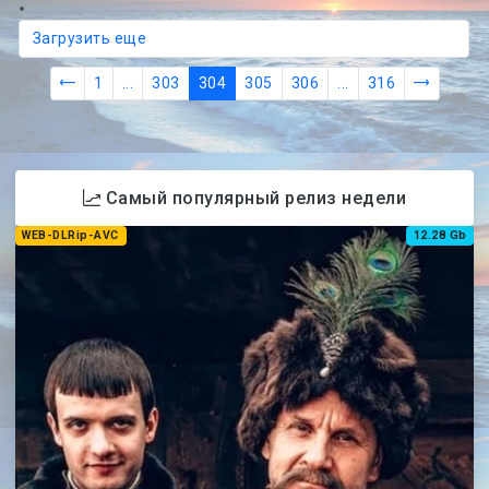
Загрузить еще
1
...
303
304
305
306
...
316
Самый популярный релиз недели
WEB-DLRip-AVC
12.28 Gb